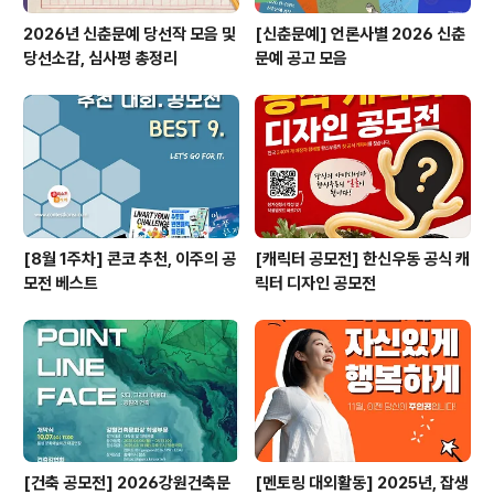
2026년 신춘문예 당선작 모음 및
[신춘문예] 언론사별 2026 신춘
당선소감, 심사평 총정리
문예 공고 모음
[8월 1주차] 콘코 추천, 이주의 공
[캐릭터 공모전] 한신우동 공식 캐
모전 베스트
릭터 디자인 공모전
[건축 공모전] 2026강원건축문
[멘토링 대외활동] 2025년, 잡생