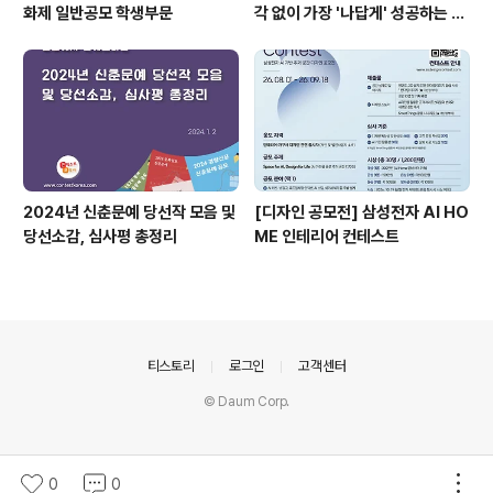
화제 일반공모 학생부문
각 없이 가장 '나답게' 성공하는 법
ㅣ자기계발 명상캠프
2024년 신춘문예 당선작 모음 및
[디자인 공모전] 삼성전자 AI HO
당선소감, 심사평 총정리
ME 인테리어 컨테스트
의안내
티스토리
로그인
고객센터
© Daum Corp.
0
0