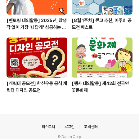
[멘토링 대외활동] 2025년, 잡생
[8월 1주차] 콘코 추천, 이주의 공
각 없이 가장 '나답게' 성공하는 법
모전 베스트
ㅣ자기계발 명상캠프
[캐릭터 공모전] 한신우동 공식 캐
[행사 대외활동] 제42회 전국연
릭터 디자인 공모전
꽃문화제
의안내
티스토리
로그인
고객센터
© Daum Corp.