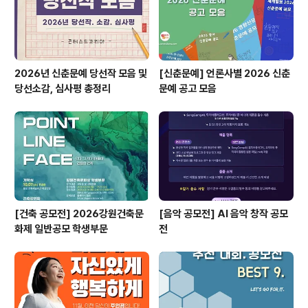
(일) * 접수 마감일 18시 접수 건까지 인정 ◎ 발 표 2024
년 3월 중(자생의..
2026년 신춘문예 당선작 모음 및
[신춘문예] 언론사별 2026 신춘
당선소감, 심사평 총정리
문예 공고 모음
[건축 공모전] 2026강원건축문
[음악 공모전] AI 음악 창작 공모
화제 일반공모 학생부문
전