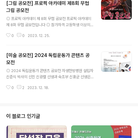
[그림 공모전] 프로픽 아카데미 제8회 무협
그림 공모전
글 내용
◎ 프로픽 아카데미 제 8회 무협 공모전 프로픽 아카데미
제 8회 무협 공모전입니다 ◎ 참가자격 고등학생 이상의
누구나 ◎ 접수기간 2023.12.01 ~ 2024.01.31 ◎ 공모
0
0
2023. 12. 25.
주제 무협요소가 포함된 그림 ex) 무협 요소가 등장한 캐
릭터, 무협 요소가 포함된 배경원화 ◎ 응모방법 온라인 접
수 : https://bit.ly/4867yrE ▶ 프로픽 카페가입 ▶ 공모
[미술 공모전] 2024 독립운동가 콘텐츠 공
전안내 ▶ 공모전 참가신청 [ 참여 방법 ] ※ 사이즈는 가로
(4500 x 3000), 세로 (3000 x 4500) 원하시는 파일을
모전
글 내용
다운 받으셔서 참여하시면 됩니다. 1. 게시글에 첨부 된 파
◎ 2024 독립운동가 콘텐츠 공모전 자생한방병원 설립자
일을 다운로드 합니다. 2. 가로: 4500 x 3000 / 세로: 30
신준식 박사의 선친 신광렬 선생과 숙조부 신홍균 선생은
00 x 4500 으로 부문 상관 없이 파일을 다운 받으시면 됩
독립운동가이자 한의사로서의 삶을 살아왔습니다. 이들의
니다. (※..
0
2
2023. 12. 18.
독립운동 정신과 긍휼지심의 마음은 자생의 뿌리가 되었고
더 나아가 민족 기업으로, 제일의 척추 전문병원으로 자리
매김 할 수 있었습니다. 이번 독립운동가 콘텐츠 공모전은
나라를 사랑했던 독립운동가들의 위대한 독립운동 정신과
보이지 않는 곳에서도 나라를 위해 묵묵히 희생한 그들의
이 블로그 인기글
희생정신을 가슴에 새기고 그 숭고한 뜻을 이어 나가고자
개최하였습니다. ◎ 응모자격 대한민국 국민이면 누구나
가능 ◎ 접수기간 2023. 12. 18.(월) ~ 2024. 02. 18.