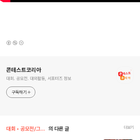
(새창열림)
로그 정보
콘테스트코리아
대회. 공모전. 대외활동, 서포터즈 정보
구독하기
더보기
대회 • 공모전/그림 • 미술 • 디자인 • 웹툰.
의 다른 글