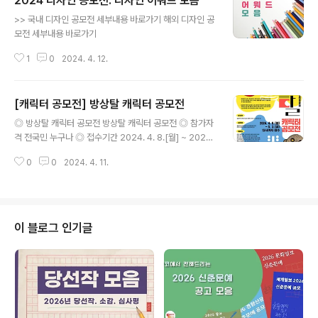
2024 디자인 공모전. 디자인 어워드 모음
글 내용
>> 국내 디자인 공모전 세부내용 바로가기 해외 디자인 공
모전 세부내용 바로가기
1
0
2024. 4. 12.
[캐릭터 공모전] 방상탈 캐릭터 공모전
글 내용
◎ 방상탈 캐릭터 공모전 방상탈 캐릭터 공모전 ◎ 참가자
격 전국민 누구나 ◎ 접수기간 2024. 4. 8.[월] ~ 2024.
5. 3.[금] ◎ 공모주제 - 횡성회다지소리의 문화적 가치와
0
0
2024. 4. 11.
의미를 담은 캐릭터 - 친근하고 현대적 트렌드를 반영한 방
상탈 캐릭터 ◎ 제출형식 - 캐릭터 이름, 상징성, 의미 등을
담은 설명문 첨부[공모신청서] - 캐릭터 앞, 뒤, 응용동작
등 2컷 이상의 디자인 파일 제출 - 작업 사이즈 A3[297*
420] JPEG를 포함한 PDF 형식으로 제출 ※ 수상작에 한
이 블로그 인기글
해 AI[300dpi] 제출[레이어 분리, 아웃라인 필수] - 제출
시, 파일 제목은 "성명 혹은 팀명_핸드폰뒷번호 4자리"로
※예) 홍길동_1234 ◎ 제출방법 - 이메일 제출[gac033
@naver.com] - 이..