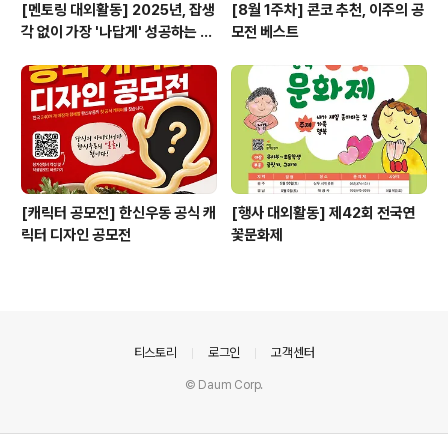
[멘토링 대외활동] 2025년, 잡생
[8월 1주차] 콘코 추천, 이주의 공
각 없이 가장 '나답게' 성공하는 법
모전 베스트
ㅣ자기계발 명상캠프
[캐릭터 공모전] 한신우동 공식 캐
[행사 대외활동] 제42회 전국연
릭터 디자인 공모전
꽃문화제
의안내
티스토리
로그인
고객센터
© Daum Corp.