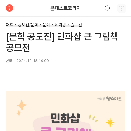
검색하기
콘테스트코리아
티스토리
대회 • 공모전/문학 • 문예 • 네이밍 • 슬로건
[문학 공모전] 민화샵 큰 그림책
공모전
콘코
2024. 12. 16. 10:00