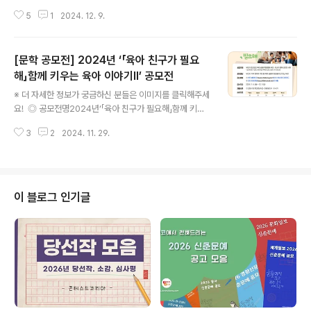
필 ◎ 공모 주제인생의 전환점, 꿈과 도전, 웃음과 감동, 깨
5
1
2024. 12. 9.
달음, 용서, 후회, 실수담, 실패담, 연애담, 가족, 이웃, 우정,
고향, 여행기, 이민 생활의 애환, 일터에서 겪은 일, 비밀, 잊
지 못할 사건과 사람 등 일상생활 속 모든 이야기 ◎ 참가
[문학 공모전] 2024년 ‘「육아 친구가 필요
대상제한 없음 ◎ 원고량A4 한 쪽(10포인트 기준) 또는 2
00자 원고지 10매 ◎ 마감일2025년 2월 16일(우편은 2
해」함께 키우는 육아 이야기Ⅱ’ 공모전
글 내용
월 16일 소인이 찍힌 것까지, 홈페이지 및 팩스는 마감일
※ 더 자세한 정보가 궁금하신 분들은 이미지를 클릭해주세
자정까지 접수) ◎ 접수 방법- 우편 : 03727 서울 서대문
요! ◎ 공모전명2024년‘「육아 친구가 필요해」함께 키우
우체국 사서함 100호 ‘생활문예대상’ 담당자 앞- 팩스 : 0
는 육아 이야기Ⅱ’공모전 ◎ 공모주제부모 자조모임인 육아
2)333-0329- 홈페이지 : 응모 주..
3
2
2024. 11. 29.
공동체*를 통해 부모·자녀가 함께 성장한 사례*조리원 동
기 모임, 어린이집 학부모 모임, 동네 중심 소모임 등 ◎ 참
가대상부산광역시 거주 영유아 가정 중 육아 공동체 모임
을 하고 있는 부모 ◎ 접수방법센터 대표메일(bsscc56
@hanmail.net) 접수※ 메일제목은 ‘[함께 육아 공모전]
이 블로그 인기글
홍길동’으로 작성 ◎ 제출서류신청서 및 개인정보수집‧이
용 동의서, 수기 각 1부※ 1인당 1편 제출, 지정 서식 사용,
자필서명 필수 ◎ 제출규격수기는 한글문서(hwp, hwp
x), A4 2-3매, 맑은 고딕, 12pt, 줄간격 160%로 작성※ ..