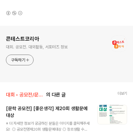
(새창열림)
로그 정보
콘테스트코리아
대회. 공모전. 대외활동, 서포터즈 정보
구독하기
더보기
대회 • 공모전/문학 • 문예 • 네이밍 • 슬로건
의 다른 글
[문학 공모전] [좋은생각] 제20회 생활문예
대상
글 내용
※ 더 자세한 정보가 궁금하신 분들은 이미지를 클릭해주세
요! ◎ 공모전명제20회 생활문예대상 ◎ 장르생활 수