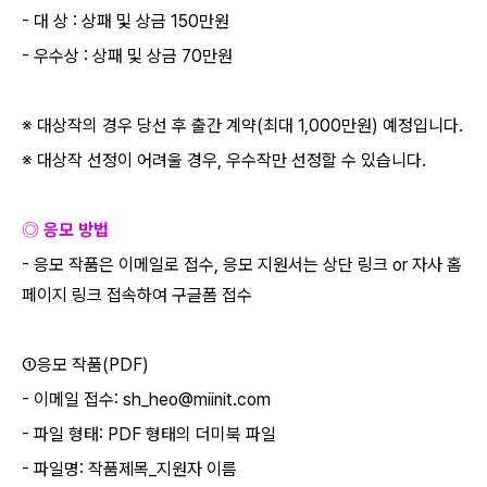
-
대 상
:
상패 및 상금
150
만원
-
우수상
:
상패 및 상금
70
만원
※ 대상작의 경우 당선 후 출간 계약
(
최대
1,000
만원
)
예정입니다
.
※ 대상작 선정이 어려울 경우
,
우수작만 선정할 수 있습니다
.
◎ 응모 방법
-
응모 작품은 이메일로 접수
,
응모 지원서는 상단 링크
or
자사 홈
페이지 링크 접속하여 구글폼 접수
①응모 작품
(PDF)
-
이메일 접수
: sh_heo@miinit.com
-
파일 형태
: PDF
형태의 더미북 파일
-
파일명
:
작품제목
_
지원자 이름