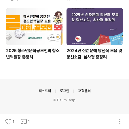
2025 청소년문학공모전과 청소
2024년 신춘문예 당선작 모음 및
년백일장 총정리
당선소감, 심사평 총정리
의안내
티스토리
로그인
고객센터
© Daum Corp.
1
1