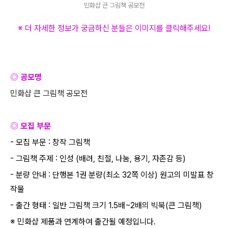
민화샵 큰 그림책 공모전
※ 더 자세한 정보가 궁금하신 분들은 이미지를 클릭해주세요
!
◎ 공모명
민화샵 큰 그림책 공모전
◎ 모집 부문
-
모집 부문
:
창작 그림책
-
그림책 주제
:
인성
(
배려
,
친절
,
나눔
,
용기
,
자존감 등
)
-
분량 안내
:
단행본
1
권 분량
(
최소
32
쪽 이상
)
원고의 미발표 창
작물
-
출간 형태
:
일반 그림책 크기
1.5
배
~2
배의 빅북
(
큰 그림책
)
※ 민화샵 제품과 연계하여 출간될 예정입니다
.