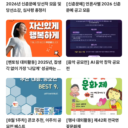
2026년 신춘문예 당선작 모음 및
[신춘문예] 언론사별 2026 신춘
당선소감, 심사평 총정리
문예 공고 모음
[멘토링 대외활동] 2025년, 잡생
[음악 공모전] AI 음악 창작 공모
각 없이 가장 '나답게' 성공하는 법
전
ㅣ자기계발 명상캠프
[8월 1주차] 콘코 추천, 이주의 공
[행사 대외활동] 제42회 전국연
모전 베스트
꽃문화제