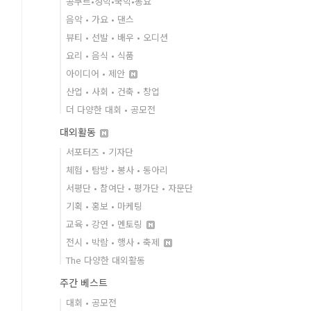
콩쿠르•성악•국악•동요
음악 • 가요 • 댄스
뷰티 • 선발 • 배우 • 오디션
요리 • 음식 • 식품
아이디어 • 제안
산업 • 사회 • 건축 • 창업
더 다양한 대회 • 공모전
대외활동
서포터즈 • 기자단
체험 • 탐방 • 봉사 • 동아리
서평단 • 참여단 • 평가단 • 자문단
기획 • 홍보 • 마케팅
교육 • 강연 • 멘토링
전시 • 박람 • 행사 • 축제
The 다양한 대외활동
주간 베스트
대회 • 공모전