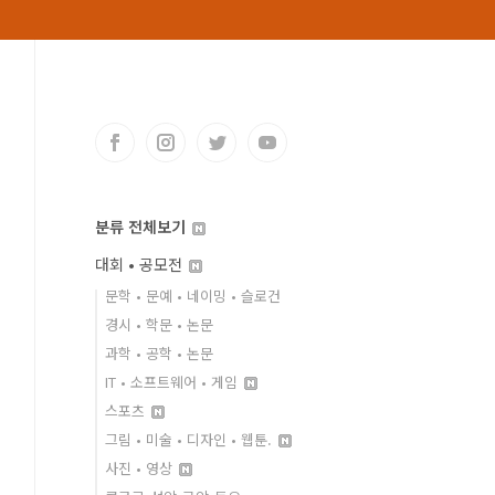
분류 전체보기
대회 • 공모전
문학 • 문예 • 네이밍 • 슬로건
경시 • 학문 • 논문
과학 • 공학 • 논문
IT • 소프트웨어 • 게임
스포츠
그림 • 미술 • 디자인 • 웹툰.
사진 • 영상