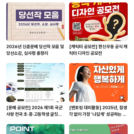
00매 내외 완성고 청소년 500매 이상 완성고, 300매 내
외 미완성고 ※ 매수는 200자 원고지 기준이며, 반드시 지
켜야 하는 사항은 아닙니다. 작품과 함께 응모지원서(스토
리 트리트먼트..
2026년 신춘문예 당선작 모음 및
[캐릭터 공모전] 한신우동 공식 캐
당선소감, 심사평 총정리
릭터 디자인 공모전
[문예 공모전] 2026 제1회 국군
[멘토링 대외활동] 2025년, 잡생
사랑 전국 초·중·고등학생 글짓기
각 없이 가장 '나답게' 성공하는 법
공모전
ㅣ자기계발 명상캠프