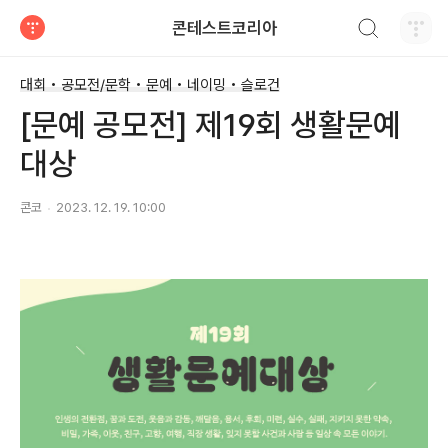
검색하기
콘테스트코리아
티스토리
대회 • 공모전/문학 • 문예 • 네이밍 • 슬로건
[문예 공모전] 제19회 생활문예
대상
콘코
2023. 12. 19. 10:00