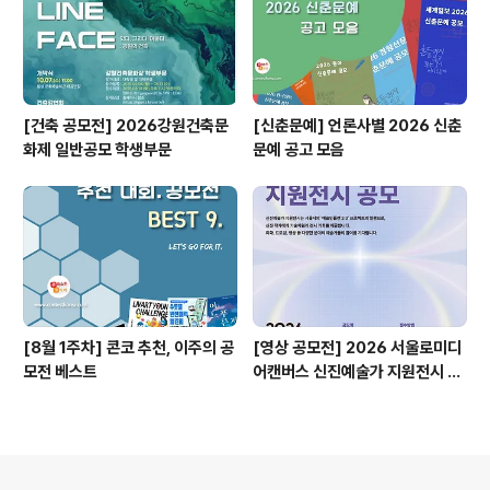
[건축 공모전] 2026강원건축문
[신춘문예] 언론사별 2026 신춘
화제 일반공모 학생부문
문예 공고 모음
[8월 1주차] 콘코 추천, 이주의 공
[영상 공모전] 2026 서울로미디
모전 베스트
어캔버스 신진예술가 지원전시 공
모
의안내