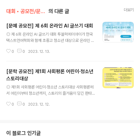
더보기
대회 • 공모전/문학 • 문예 • 네이밍 • 슬로건
의 다른 글
[문예 공모전] 제 6회 온라인 AI 글쓰기 대회
글 내용
◎ 제 6회 온라인 AI 글쓰기 대회 투블럭에이아이가 한국
텍스트언어학회와 함께 초중고 청소년 대상으로 온라인 AI
글쓰기 대회를 개최합니다. 이번 대회는 주제에 따른 프롬
0
0
2023. 12. 13.
프트를 제시하였습니다. 원하는 프롬프트를 선택해서 자기
주장을 이어쓰면 됩니다. 온라인으로 korean.ai에서 진행
되며, AI 평가와 피드백을 참고해서 가장 높은 점수의 글을
[문학 공모전] 제1회 사회평론 어린이·청소년
제출하면 됩니다. 개인 혹은 팀으로 참가하여도 됩니다. 여
러개의 글을 제출하면 러닝맨상을 수상할 가능성이 높아집
스토리대상
글 내용
니다. ◎ 참가자격 초중고 학생과 동일 연령대 청소년 ◎
◎ 제1회 사회평론 어린이·청소년 스토리대상 사회평론에
접수기간 2023.12.05 ~ 2023.12.20 (온라인, korea
서 어린이부터 청소년까지, 스토리의 즐거움이 담긴 판타
n.ai) ◎ 결과발표 2023.12.22 (온라인, korean.ai, 상
지 작품을 공모합니다. #기상천외한 모험 #신비한 마법 세
장은 온라인과 우편 모두 제공) ◎ 시상내역 스피드..
0
0
2023. 12. 12.
계 #SF #판타지 #미스터리 #추리 #액션 세상에 없던 새
로운 이야기를 기다립니다. 많은 관심과 응모 바랍니다. ◎
모집 부문 어린이 어린이가 읽을 수 있는 미발표 동화 청소
년 청소년이 읽을 수 있는 미발표 소설(웹소설 포함) ◎ 응
모 자격 신인 및 기성 작가 제한 없음. ※ 미성년자의 경우
이 블로그 인기글
부모 동의 필요. 챗gpt 불가. ◎ 원고 분량 어린이 200~3