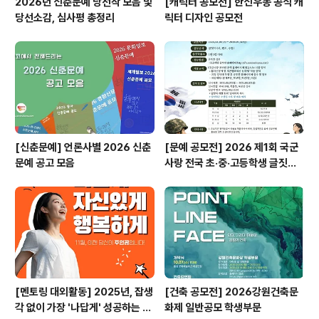
2026년 신춘문예 당선작 모음 및
[캐릭터 공모전] 한신우동 공식 캐
당선소감, 심사평 총정리
릭터 디자인 공모전
[신춘문예] 언론사별 2026 신춘
[문예 공모전] 2026 제1회 국군
문예 공고 모음
사랑 전국 초·중·고등학생 글짓기
공모전
[멘토링 대외활동] 2025년, 잡생
[건축 공모전] 2026강원건축문
각 없이 가장 '나답게' 성공하는 법
화제 일반공모 학생부문