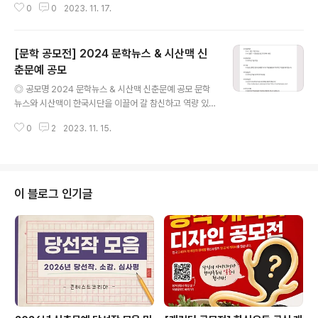
0
0
2023. 11. 17.
오늘날, 형식에 얽매이지 않으며 톡톡 튀는 발랄한 상상력
과 참신한 지성을 지닌 신인의 글을 모집합니다. 심사는 예
심과 본심을 통해 엄정히 치러질 것이며 지면을 통해 상세
[문학 공모전] 2024 문학뉴스 & 시산맥 신
한 심사평이 공개될 것입니다. 《쿨투라cultura》를 통해 등
단하는 신인이 적극적으로 창작활동을할 수 있도록 본지가
춘문예 공모
글 내용
적극 지원하겠습니다. 새로운 문명의 심화 과정 속에서 왜
◎ 공모명 2024 문학뉴스 & 시산맥 신춘문예 공모 문학
곡되고 형해화되어가는 오늘의 삶을 직시하고, 우리시대
뉴스와 시산맥이 한국시단을 이끌어 갈 참신하고 역량 있
문화예술에 대한 존엄성과 창조적 치열성을 불어넣을 수
는 신인들을 위하여 새로운 신춘문예를 공모합니다. 시단
있는 신인 여러분의 적극적인 참여를 바랍니다. ◎ 모집 부
0
2
2023. 11. 15.
의 정상에 우뚝 설 수 있도록 문학뉴스와 시산맥은 지원을
문 영화, 음악, 미술, 공연..
아끼지 않을 것입니다. 개성과 실력을 갖춘 신인들의 많은
응모를 바랍니다. #2024 신춘문예 ◎ 모집부문 - 시 : 5
편~10편 이내 - 시 평론 : 1~2편(편당 원고지 60매 내외)
◎ 응모마감 2024년 1월 20일 ◎ 시 상 상금 삼백만 원
이 블로그 인기글
과 상패를 드리고 작품 활동에 적극적인 지원을 해드립니
다. ◎ 시상일자 2024년 5월 마지막 주 토요일 ◎ 보내실
곳 poemmtss@naver.com(이메일 접수만 합니다) ◎
유의사항 - 응모작은 한글파일로 작성하여 첨부로 보내기
바랍니..