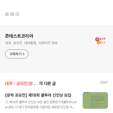
(새창열림)
로그 정보
콘테스트코리아
대회. 공모전. 대외활동, 서포터즈 정보
구독하기
더보기
대회 • 공모전/문학 • 문예 • 네이밍 • 슬로건
의 다른 글
[문학 공모전] 제18회 쿨투라 신인상 모집
글 내용
◎ 제18회 쿨투라 신인상 모집 월간 문화잡지 《쿨투라cult
ura》는 21세기 한국문화를 이끌어갈 새로운 신인을 적극
적으로 발굴, 육성하고자 합니다. 문화가 일용할 양식이 된