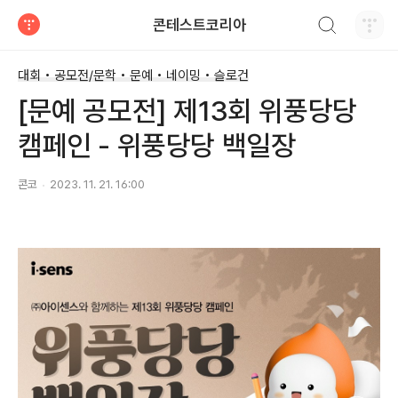
검색하기
콘테스트코리아
티스토리
대회 • 공모전/문학 • 문예 • 네이밍 • 슬로건
[문예 공모전] 제13회 위풍당당
캠페인 - 위풍당당 백일장
콘코
2023. 11. 21. 16:00