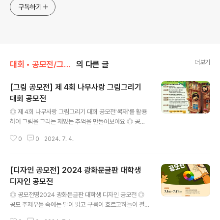
구독하기
더보기
대회 • 공모전/그림 • 미술 • 디자인 • 웹툰.
의 다른 글
[그림 공모전] 제 4회 나무사랑 그림그리기
대회 공모전
글 내용
◎ 제 4회 나무사랑 그림그리기 대회 공모전'목재'를 활용
하여 그림을 그리는 재밌는 추억을 만들어보아요 ◎ 공모
주제나와 지구를 지켜주는 목재나무는 자연이자 지구를 지
0
0
2024. 7. 4.
켜주는 자원입니다.나무로부터 얻어져 우리의 삶을 편리하
고 아름답게 만들어 주는 목재,이산화탄소를 흡수해 우리
지구가 뜨거워지는 것을 막아주는 고마운 목재,이런 목재
[디자인 공모전] 2024 광화문글판 대학생
와 함께 생활 속에서 겪은 행복한 경험을 그림으로 표현해
보아요 ◎ 참가요건유치부(5세~7세)초등부 (저 1~3학
디자인 공모전
글 내용
년)초등부(고 4~6학년) ◎ 접수기간2024.06.26~07.3
◎ 공모전명2024 광화문글판 대학생 디자인 공모전 ◎
1 ◎ 출품기준8절 도화지 단면, 출품 수 1인 3작까지크레
공모 주제우물 속에는 달이 밝고 구름이 흐르고하늘이 펼
파스, 수채물감, 색연필 등 자유롭게 사용※ 동일인의 중복
치고 파아란 바람이 불고가을이 있습니다- 윤동주, 「자화
수상 없음 ◎ 접수방법1.목재정보서비스 홈페이지 접속2.