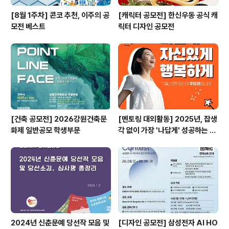
[8월 1주차] 콘코 추천, 이주의 공
[캐릭터 공모전] 한신우동 공식 캐
모전 베스트
릭터 디자인 공모전
[건축 공모전] 2026강원건축문
[멘토링 대외활동] 2025년, 잡생
화제 일반공모 학생부문
각 없이 가장 '나답게' 성공하는 법
ㅣ자기계발 명상캠프
2024년 신춘문예 당선작 모음 및
[디자인 공모전] 삼성전자 AI HO