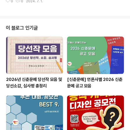
0
0
2024. 7. 1.
상」 ◎ 공모일정2024. 7.1(월) ~ 7.31(수) ◎ 공모자격국
완성된 작품의 사진을 대회 홈페이지..
내외대학(원) 재학•휴학생※ 개인 참가 또는 3인 이하 팀
참가※ 개인/팀 통산 1 작품만 참가 가능 ◎ 접수방법- 광화
문글판 공모전 홈페이지(www.kyobogulpan.com)에
서 접수 ◎ 작품규격- 가로 2000px X 세로 800px- 3
이 블로그 인기글
MB이하 이미지(JPG 또는 PNG) 및 PDF 파일 제출 ◎
시상내역- 대상 (1편) : 상금 300만원 + 광화문글판 게시-
우수상(2편) : 각 상금 100만원- 장려상(4편) : 각 상금 5
0만원※ 제세공과금 수상자 본인 부담..
2026년 신춘문예 당선작 모음 및
[신춘문예] 언론사별 2026 신춘
당선소감, 심사평 총정리
문예 공고 모음