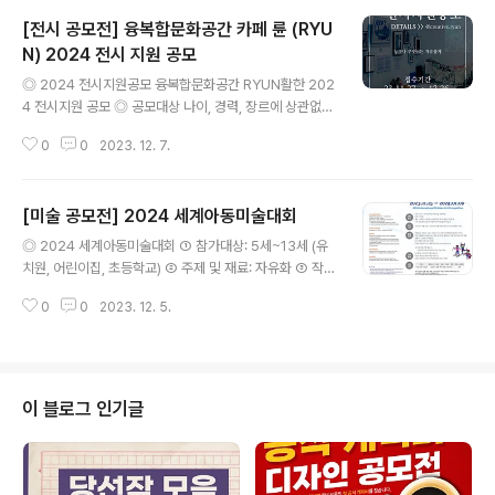
[전시 공모전] 융복합문화공간 카페 륜 (RYU
N) 2024 전시 지원 공모
글 내용
◎ 2024 전시지원공모 융복합문화공간 RYUN활한 202
4 전시지원 공모 ◎ 공모대상 나이, 경력, 장르에 상관없이
예술가 또는 단체 누구나. (반드시 전문가일 필요도 없습니
0
0
2023. 12. 7.
다. 전시를 원하는 누구나 RYUN과의 결이 맞다면 누구나
지원가능 합니다. 또한, 개인전, 단체전, 콜라보팀, 팝업 행
사 등 구성원의 특징과 숫자에 상관없이 지원 가능합니다)
[미술 공모전] 2024 세계아동미술대회
◎ 공모일정 - 접수기간 ::: 2023년 11월 27일(월) ~ 12
글 내용
월 26일(화) 자정까지. - 결과발표 ::: 2023년 12월 29일
◎ 2024 세계아동미술대회 ① 참가대상: 5세~13세 (유
(금) 12:00 (개별 통보 및 인스타그램 공고) *합격 여부에
치원, 어린이집, 초등학교) ② 주제 및 재료: 자유화 ③ 작품
상관없이 지원자 모두에게 연락을 드립니다. ◎ 모집부분
규격: 8절 흰색 도화지(작품에 다른 재료 붙이지 말 것) ◎
시각예술 분야를 우선으로 진행하나, 아티스트의 제안이
0
0
2023. 12. 5.
접수기간 2023년 11월 15일 ~ 2024년 01월 09일 ◎
가능합니다. (평면회화, 일러스트, 사진, 영..
접수방법 ① 우편접수 ② 홈페이지에서 응시자 전산 입력
후 접수증을 발행하여 그림 뒷면에 부착 ③ 출품료: 1작품
당 1,000원 ④ 마감 당일 소인까지 접수 ⑤ 개인접수가능/
5명 이상 응모시 단체접수 ◎ 시상안내 ① 심사발표: 202
이 블로그 인기글
4년 01월 24일(수) 주관사 사이트에 공지 ② 전시: 대상
이상 온라인 갤러리 전시 ③ 상장은 주소지로 수상자 전원
개별 발송 ◎ 문의처 - 참가등록 : www.kidjob.co.kr (2
024 세계아동미술대회 사무국) - ..