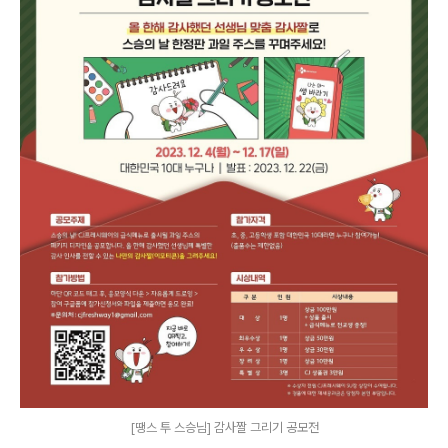
[땡스 투 스승님] 감사짤 그리기 공모전