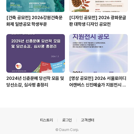
[건축 공모전] 2026강원건축문
[디자인 공모전] 2026 광화문글
화제 일반공모 학생부문
판 대학생 디자인 공모전
2024년 신춘문예 당선작 모음 및
[영상 공모전] 2026 서울로미디
당선소감, 심사평 총정리
어캔버스 신진예술가 지원전시 공
모
의안내
티스토리
로그인
고객센터
© Daum Corp.