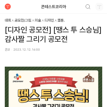
검색하기
콘테스트코리아
티스토리
대회 • 공모전/그림 • 미술 • 디자인 • 웹툰.
[디자인 공모전] [땡스 투 스승님]
감사짤 그리기 공모전
콘코
2023. 12. 12. 16:00