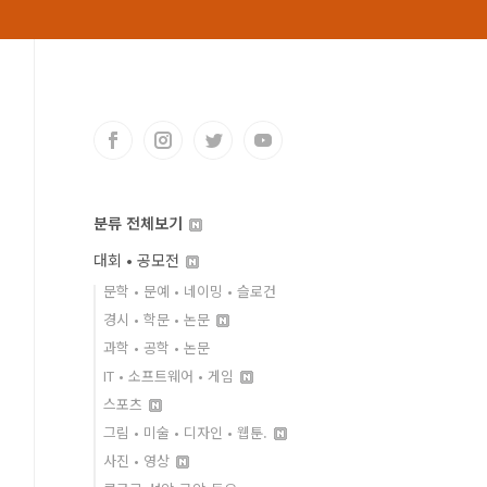
분류 전체보기
대회 • 공모전
문학 • 문예 • 네이밍 • 슬로건
경시 • 학문 • 논문
과학 • 공학 • 논문
IT • 소프트웨어 • 게임
스포츠
그림 • 미술 • 디자인 • 웹툰.
사진 • 영상