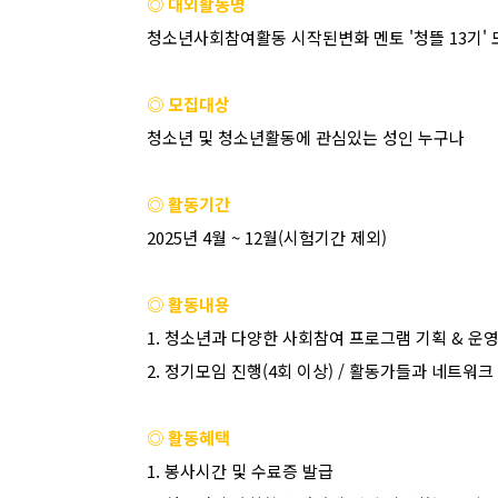
◎ 대외활동명
청소년사회참여활동 시작된변화 멘토
'
청뜰
13
기
'
◎ 모집대상
청소년 및 청소년활동에 관심있는 성인 누구나
◎ 활동기간
2025
년
4
월
~ 12
월
(
시험기간 제외
)
◎ 활동내용
1.
청소년과 다양한 사회참여 프로그램 기획
&
운
2.
정기모임 진행
(4
회 이상
) /
활동가들과 네트워크
◎ 활동혜택
1.
봉사시간 및 수료증 발급