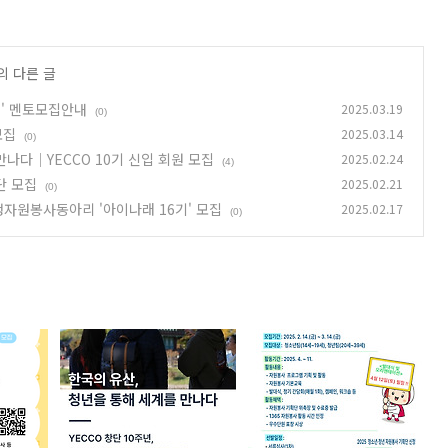
의 다른 글
링' 멘토모집안내
2025.03.19
(0)
모집
2025.03.14
(0)
만나다｜YECCO 10기 신입 회원 모집
2025.02.24
(4)
단 모집
2025.02.21
(0)
자원봉사동아리 '아이나래 16기' 모집
2025.02.17
(0)