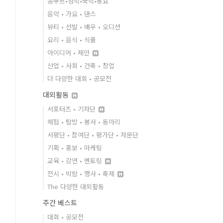
콩쿠르•성악•국악•동요
음악 • 가요 • 댄스
뷰티 • 선발 • 배우 • 오디션
요리 • 음식 • 식품
아이디어 • 제안
산업 • 사회 • 건축 • 창업
더 다양한 대회 • 공모전
대외활동
서포터즈 • 기자단
체험 • 탐방 • 봉사 • 동아리
서평단 • 참여단 • 평가단 • 자문단
기획 • 홍보 • 마케팅
교육 • 강연 • 멘토링
전시 • 박람 • 행사 • 축제
The 다양한 대외활동
주간 베스트
대회 • 공모전