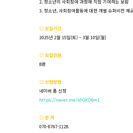
2.
청소년의 사회참여 과정에 직접 기여하는 보람
3.
청소년
,
사회참여활동에 대한 개별 슈퍼비전 제
◎ 모집기간
2025
년
2
월
15
일
(
토
) ~ 3
월
10
일
(
월
)
◎ 모집인원
8
명
◎ 신청방법
네이버 폼 신청
https://naver.me/x5GXO6m1
◎ 문 의
070-8767-1128