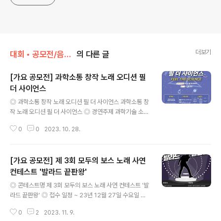
더보기
대회 • 공모전/음악 • 가요 • 댄스
의 다른 글
[가요 공모전] 과학소통 창작 노래 오디션 필
더 사이언스
글 내용
◎ 과학소통 창작 노래 오디션 필 더 사이언스 과학소통 창
작 노래 오디션 필 더 사이언스 ◎ 경연주제 과학기술 소재
창작 노래 ◎ 참가자격 과학에 관심 있는 20세 이상의 성
0
0
2023. 10. 28.
인(개인, 팀 가능) ※ 성인 기준은 2005년 1월 1일 이전 출
생자로 한정 ◎ 모집분야 노래(발라드, 댄스, 트로트, R&B,
힙합 등 장르 불문) * 1인(팀)당 음원 1개 신청 가능(중복
[가요 공모전] 제 3회 모두의 보스 노래 사연
신청 불가), 팀 단위는 팀 대표 1인이 신청 ◎ 접수기간 ~2
023.11.3.(금) 15:00까지 (기한 엄수) ◎ 참가 신청 방법
컨테스트 '발라드 끝판왕'
글 내용
① 제출서류 : 참가신청서(양식1), 개인정보제공 동의 및 활
◎ 콘테스트명 제 3회 모두의 보스 노래 사연 컨테스트 '발
용 승낙서(양식2), 민감정보 수집․이용 및 초상권 사용동의
라드 끝판왕' ◎ 접수 일정 ~ 23년 12월 27일 수요일 ◎
서(양식3), 참가자 서약서(양식4), 음원파일 ② 제출방법 :
참가 자격 노래를 사랑하는 누구나 ◎ 경연 방법 자신만의
과학문화 전문인력 이메일(..
0
2
2023. 11. 9.
사연이 담긴 발라드 노래 제목을 사연과 함께 구글폼으로