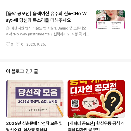
온라인 접수 ◎ 예선 발표 23년 12월 30일 토요일 합격자
개별통보 (접수된 사연으로 본선 진출자 선발) ◎ 본선 일
[음악 공모전] 음색여신 유주의 신곡<No W
정 24년 1월 6일 토요일 (대회 일정 변경 시, 본선 진출자
에게 개별 연락) ◎ 본선 장소 KAC 한국예술원 ◎ 심사 기
ay>에 당신의 목소리를 더해주세요
글 내용
준 자신의 사연을 발라드로 가장 잘 표현하는 참가자 (심사
◎ 예선 지원 방식 바운드 앱 지원 1. Baund 앱 스튜디오
위원 점수 50% + 현장투표 50%) ◎ 시상 내용 - 1등 30
에서 ‘No Way (Instrumental)’ 선택하기 2. 지정 곡 커
만원 - 2등 10만원 - 3등 5만원 ◎ 주 최 모두의 보스 ◎
버 영상 촬영 후 업로드하기 * 필수 해시태그: #바운드 #컴
접수 문의 모두의 보스 (노래 사연 컨테스트..
0
0
2023. 9. 25.
플릿 #유주파테코 ​ ◎ 인스타그램, 틱톡 지원 1. ‘No Way
(Instrumental)’을 사용한 지정 곡 커버 영상 촬영하기 2.
인스타그램 또는 틱톡에 업로드하기 * 필수 해시태그: #바
운드 #컴플릿 #유주파테코 ​ ◎ 예선 지원 기간 2023. 9.
12.(화) - 2023. 10. 1.(일) ​ ◎ 본선 진행 방식 바운드 앱
이 블로그 인기글
내 배틀 투표로 우승자를 선정하게 됩니다. * 가장 많은 투
표 수를 받은 참가자가 우승자로 선정 ​ ◎ 본선 진출자 발
표 2023. 10. 10.(화) ​ ◎ 우승자 혜택 1..
2026년 신춘문예 당선작 모음 및
[캐릭터 공모전] 한신우동 공식 캐
당선소감, 심사평 총정리
릭터 디자인 공모전