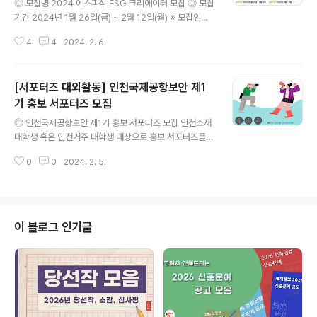
◎ 모집명 2024 에스피식 ESG 크리에이터 모집 ◎ 모집
기간 2024년 1월 26일(금) ~ 2월 12일(월) ※ 모집인원
미달 시 변경 가능 ◎ 활동기간 위촉일로부터 ~ 2024. 1
4
4
2024. 2. 6.
2. 31. ◎ 지원자격 - 대한민국 거주자 - ESG 사회 기여활
동에 관심 있으며 영상콘텐츠 제작이 가능한 자, 식품 브랜
드에 관심이 많은 자 - 본인 인스타그램 팔로워 또는 유튜
[서포터즈 대외활동] 인천국제공항보안 제1
브 계정 구독자 수 5,000명 이상인 자 - 영상 공모전 수상
및 서포터즈 경험 등 영상 관련 대외활동 경험자 - 선발 시
기 홍보 서포터즈 모집
글 내용
오리엔테이션 (2024년 2월 19일 월요일) 참가 가능한 자
◎ 인천국제공항보안 제1기 홍보 서포터즈 모집 인천소재
◎ 모집인원 - 8명 ※예비합격자 5팀 추가 선발 ◎ 활동내
대학생 혹은 인천거주 대학생 대상으로 홍보 서포터즈를
용 - 에스피식 채널 미션 콘텐츠 제작 (매달 주제 미션 제
모집합니다! ◎ 모집기간 2024. 1. 24(수)~ 2. 7(수) ◎
공) - 유튜브 등 개인 채널을 활용한..
0
0
2024. 2. 5.
모집인원 총 15인 이내 - (대내) 사내 기자단 - (대외) 대학
생 서포터즈 ◎ 신청자격 - 사내 기자단 : 인천국제공항보
안(주) 임직원 - 대학생 서포터즈 : 인천 소재 대학 재학.휴
학생 혹은 인천에 거주하는 대학생 ◎ 신청방법 - 모집 분
야별 신청서 및 동의서 작성 후 esg@airportsc.kr 로 이
이 블로그 인기글
메일 제출 - 모집 분야간 중복 신청 및 접수는 불가하며 중
복시 첫 신청서로 인정 - (사내 기자단) 팀/개인별 접수 가
능 - (대학생 서포터즈) 개인 접수만 가능 ◎ 최종 발표 2.
22(목) 기관 홈페이지 공개 및 개..