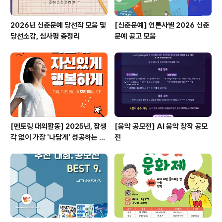
2026년 신춘문예 당선작 모음 및
[신춘문예] 언론사별 2026 신춘
당선소감, 심사평 총정리
문예 공고 모음
[멘토링 대외활동] 2025년, 잡생
[음악 공모전] AI 음악 창작 공모
각 없이 가장 '나답게' 성공하는 법
전
ㅣ자기계발 명상캠프