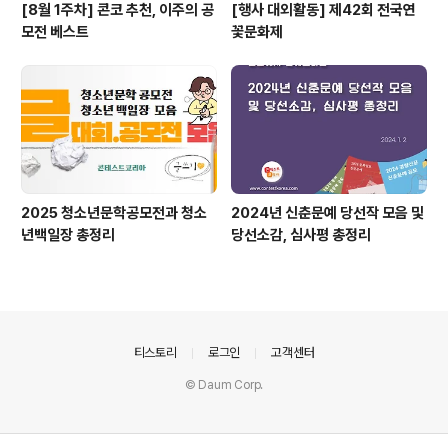
[8월 1주차] 콘코 추천, 이주의 공
[행사 대외활동] 제42회 전국연
모전 베스트
꽃문화제
2025 청소년문학공모전과 청소
2024년 신춘문예 당선작 모음 및
년백일장 총정리
당선소감, 심사평 총정리
의안내
티스토리
로그인
고객센터
© Daum Corp.