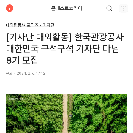
검색하기
콘테스트코리아
티스토리
대외활동/서포터즈 • 기자단
[기자단 대외활동] 한국관광공사
대한민국 구석구석 기자단 다님
8기 모집
콘코
2024. 2. 6. 17:12