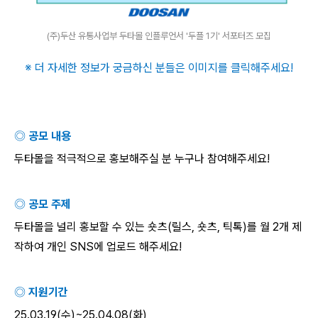
(주)두산 유통사업부 두타몰 인플루언서 '두플 1기' 서포터즈 모집
※ 더 자세한 정보가 궁금하신 분들은 이미지를 클릭해주세요
!
◎ 공모 내용
두타몰을 적극적으로 홍보해주실 분 누구나 참여해주세요
!
◎ 공모 주제
두타몰을 널리 홍보할 수 있는 숏츠
(
릴스
,
숏츠
,
틱톡
)
를 월
2
개 제
작하여 개인
SNS
에 업로드 해주세요
!
◎ 지원기간
25.03.19(
수
)~25.04.08(
화
)