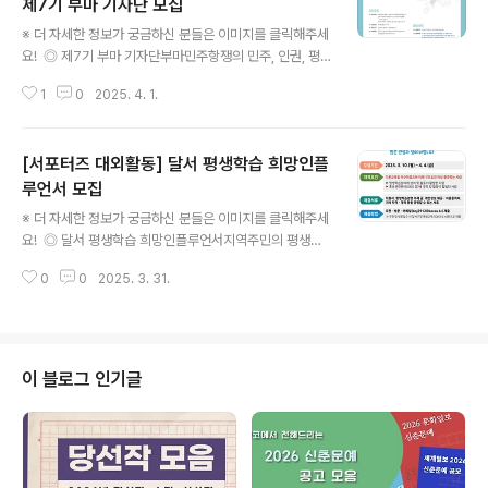
제7기 부마 기자단 모집
글 내용
※ 더 자세한 정보가 궁금하신 분들은 이미지를 클릭해주세
요! ◎ 제7기 부마 기자단부마민주항쟁의 민주, 인권, 평
화의 가치를 함께 나눌 제7기 부마 기자단을 모집합니다.
1
0
2025. 4. 1.
역사 · 민주주의에 관심이 있고, 부마민주항쟁을 알리고 싶
은 분들의 많은 지원과 관심 바랍니다. ◎ 지원 자격- 현장
취재가 가능하며, 글쓰기에 소질이 있는자- 역사 · 민주주
[서포터즈 대외활동] 달서 평생학습 희망인플
의에 관심이 있고, 부마민주항쟁을 알리고 싶은 자- 활성화
된 블로그 계정 소지자 및 활용에 능통한 자 ◎ 기간 및 일
루언서 모집
글 내용
정- 2025년 3월 6일(목) ~ 4월 9일(수) 16:00- 전형방
※ 더 자세한 정보가 궁금하신 분들은 이미지를 클릭해주세
법 : 기자단 모집 배점표에 따른 고득점자 선발· 1차 : 서류
요! ◎ 달서 평생학습 희망인플루언서지역주민의 평생학
전형· 2차 : 최종 기자단(6명) 선발 ◎ 모집 인원- 총6명
습에 대한 홍보와 접근성 확대를 위하여 달서 평생학습 희
(블로그 기자) ◎ 지원 방법- 모집 기간 중 지원서를 ..
0
0
2025. 3. 31.
망인플루언서를 다음과 같이 모집하오니 많은 관심과 참여
바랍니다.[출처] 2025년 「달서 평생학습 희망인플루언서」
모집 안내|작성자 달서평생학습 ◎ 모집기간3. 10.(월) ~
4. 4.(금) 18:00까지 ◎ 자격요건- 평생학습분야에 참여
및 활동이 활발한 사람- 홍보관련분야(SNS 등)에 경력 및
이 블로그 인기글
활동이 활발한 사람 ◎ 제출서류- 지원서[서식 1]- 달서평
생학습관련 자유 주제 활동일지[서식 2]- 개인정보 제공·
이용동의서[서식 3]- 기타 자격·경력 등을 증명할 수 있는
서류(사본) ◎ 접수방법- 우편, 방문, 이메일(kmj2912@
ko..