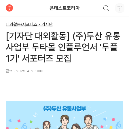
검색하기
콘테스트코리아
티스토리
대외활동/서포터즈 • 기자단
[기자단 대외활동] (주)두산 유통
사업부 두타몰 인플루언서 '두플
1기' 서포터즈 모집
콘코
2025. 4. 2. 10:00