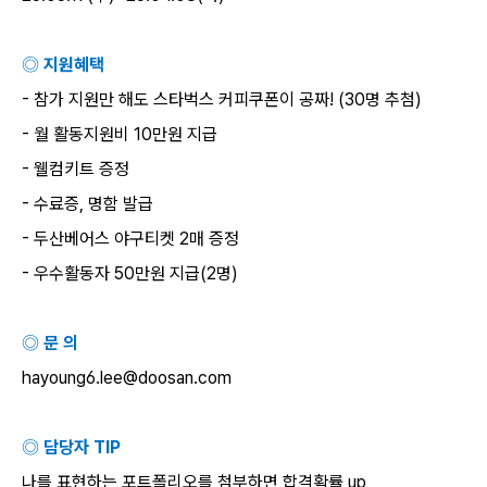
◎ 지원혜택
-
참가 지원만 해도 스타벅스 커피쿠폰이 공짜
! (30
명 추첨
)
-
월 활동지원비
10
만원 지급
-
웰컴키트 증정
-
수료증
,
명함 발급
-
두산베어스 야구티켓
2
매 증정
-
우수활동자
50
만원 지급
(2
명
)
◎ 문 의
hayoung6.lee@doosan.com
◎ 담당자
TIP
나를 표현하는 포트폴리오를 첨부하면 합격확률
up