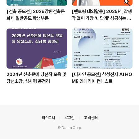
[건축 공모전] 2026강원건축문
[멘토링 대외활동] 2025년, 잡생
화제 일반공모 학생부문
각 없이 가장 '나답게' 성공하는 법
ㅣ자기계발 명상캠프
2024년 신춘문예 당선작 모음 및
[디자인 공모전] 삼성전자 AI HO
당선소감, 심사평 총정리
ME 인테리어 컨테스트
의안내
티스토리
로그인
고객센터
© Daum Corp.