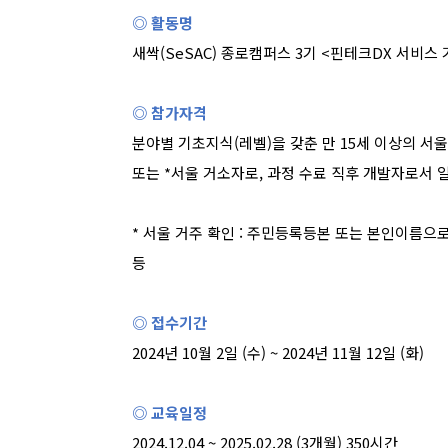
◎ 활동명
새싹
(SeSAC)
종로캠퍼스
3
기
<
핀테크
DX
서비스 
◎ 참가자격
분야별 기초지식
(
레벨
)
을 갖춘 만
15
세 이상의 서
또는
*
서울 거소자로
,
과정 수료 직후 개발자로서 
*
서울 거주 확인
:
주민등록등본 또는 본인이름으로
등
◎ 접수기간
2024
년
10
월
2
일
(
수
) ~ 2024
년
11
월
12
일
(
화
)
◎ 교육일정
2024.12.04 ~ 2025.02.28 (3
개월
) 350
시간