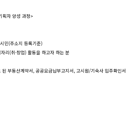
기획자 양성 과정
>
울시민
(
주소지 등록기준
)
일자리
(
취
·
창업
)
활동을 하고자 하는 분
 된 부동산계약서
,
공공요금납부고지서
,
고시원
/
기숙사 입주확인서