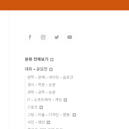
분류 전체보기
대회 • 공모전
문학 • 문예 • 네이밍 • 슬로건
경시 • 학문 • 논문
과학 • 공학 • 논문
IT • 소프트웨어 • 게임
스포츠
그림 • 미술 • 디자인 • 웹툰.
사진 • 영상