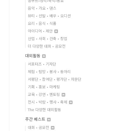
콩쿠르•성악•국악•동요
음악 • 가요 • 댄스
뷰티 • 선발 • 배우 • 오디션
요리 • 음식 • 식품
아이디어 • 제안
산업 • 사회 • 건축 • 창업
더 다양한 대회 • 공모전
대외활동
서포터즈 • 기자단
체험 • 탐방 • 봉사 • 동아리
서평단 • 참여단 • 평가단 • 자문단
기획 • 홍보 • 마케팅
교육 • 강연 • 멘토링
전시 • 박람 • 행사 • 축제
The 다양한 대외활동
주간 베스트
대회 • 공모전