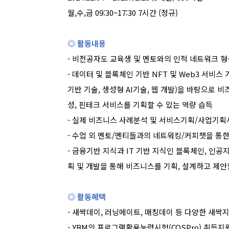
월
,
수
,
금
09:30~17:30 7
시간
(
정규
)
◎ 활동내용
-
비전공자도 교육생 및 멘토와의 인적 네트워크 형
-
데이터 및 블록체인 기반
NFT
및
Web3
서비스 
기반 기술
,
생성형
AI
기술
,
웹 개발
)
을 바탕으로 비
성
,
핀테크 서비스를 기획할 수 있는 역량 습득
-
실제 비즈니스 사례분석 및 서비스기획
/
사업기획서
-
수업 외 멘토
/
멘티들과의 네트워킹
/
커피챗을 통한
-
금융기반 지식과
IT
기반 지식인 블록체인
,
인공
획 및 개발을 통해 비즈니스를 기획
,
설계하고 제안할
◎ 활동혜택
-
새싹데이
,
러닝메이트
,
매칭데이 등 다양한 새싹
- YBM
의 프로그램활용능력시험
(COSPro)
취득지원