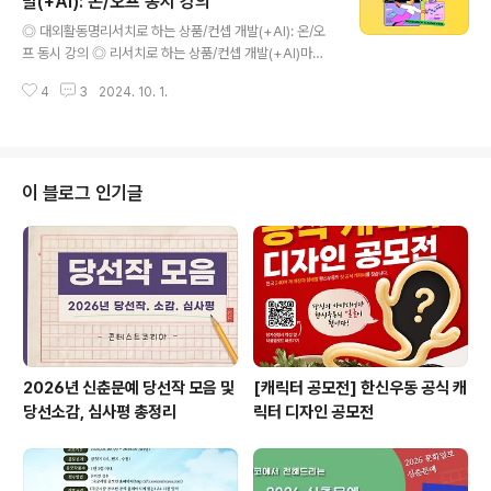
발(+AI): 온/오프 동시 강의
글 내용
니다.체계화된 이론과 상황별 전략을 습득하고 실습과 함
◎ 대외활동명리서치로 하는 상품/컨셉 개발(+AI): 온/오
께 여러분의 협상력을 업그레이드해보세요. ◎ 참가대상-
프 동시 강의 ◎ 리서치로 하는 상품/컨셉 개발(+AI)마케
체계적으로 협상 원칙과 전략을 습득하여 실질적 성과를
팅 리서치를 통해 숨겨진 고객 니즈를 읽어내고 컨셉을 도
향상시키고자 하는 분- 협상, 영업 전 전략 포인트를 구상
4
3
2024. 10. 1.
출하는"리서치로 하는 상품/컨셉 개발" 과정이 오는 10월
하고 실전에 적용하고자 하는 분 ◎ 모..
23일(수) 오전 진행됩니다.상품/컨셉 개발에 앞서 어떻게
마케팅 리서치 방법을 선택하고 설계하는지,어떻게 비즈니
스에 적용할 수 있도록 인사이트를 해석하는 지 마케팅아
카데미 과정으로 학습해보세요.현업에서 반드시 알아야할
이 블로그 인기글
리서치 방법과 리서치 업계에서 쓰는 AI까지 배웁니다.함
께 소통하며 평소 궁금했던 점들을 해결해보세요- ◎ 참가
대상-상품/컨셉개발 등 마케팅을 위한 시장/고객 조사 방
법 실무를 배우고자 하는 분-고객의 니즈가 반영된 비즈니
스 아이디어를 얻고자 마케팅 리서치가 ..
2026년 신춘문예 당선작 모음 및
[캐릭터 공모전] 한신우동 공식 캐
당선소감, 심사평 총정리
릭터 디자인 공모전