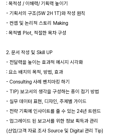
:
목적성
/
이해력
/
기획력
높이기
-
기획서의
구조
(5W 2H 1T)
와
작성
원칙
-
컨셉
및
논리적
스토리
Making
:
목적별
PIot,
적절한
목차
구성
2.
문서
작성
및
Skill UP
-
전달력을
높이는
효과적
메시지
시각화
:
요소
배치의
목적
,
방법
,
효과
- Consulting
사례
벤치마킹
하기
- TIP)
보고서의
생각을
구성하는
종이
접기
방법
-
실무
데이터
표현
,
디자인
,
주제별
가이드
-
전략
기획에
인사이트를
줄
수
있는
24
년
트렌드
-
업그레이드
된
보고서를
위한
정보
획득과
관리
(
산업
/
고객
자료
조사
Source
및
DigitaI
관리
Tip)