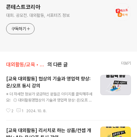
콘테스트코리아
대회. 공모전. 대외활동, 서포터즈 정보
구독하기
더보기
대외활동/교육 • 강연 • 멘토링
의 다른 글
[교육 대외활동] 협상의 기술과 영업력 향상:
온/오프 동시 강의
글 내용
※ 더 자세한 정보가 궁금하신 분들은 이미지를 클릭해주세
요! ◎ 대외활동명협상의 기술과 영업력 향상: 온/오프 동
시 강의 ◎ 협상의 기술과 영업력 향상영업/협상 전략 포인
2
1
2024. 10. 8.
트를 창출하는 "협상의 기술과 영업력 향상" 과정이 온오프
라인 동시 진행됩니다.특정 부서나 산업에 국한되지 않고
모든 비즈니스에서, 그리고 삶 속에서도 일상적으로 일어
[교육 대외활동] 리서치로 하는 상품/컨셉 개
나는 협상!서로가 최선의 이익을 얻는 핵심 협상 원칙과 전
략, 세일즈 향상을 위한 설득력/전달력 향상 기술을 살펴봅