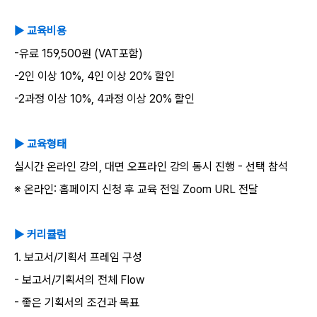
▶
교육비용
-
유료
159,500
원
(VAT
포함
)
-2
인
이상
10%, 4
인
이상
20%
할인
-2
과정
이상
10%, 4
과정
이상
20%
할인
▶
교육형태
실시간
온라인
강의
,
대면
오프라인
강의
동시
진행
-
선택
참석
※
온라인
:
홈페이지
신청
후
교육
전일
Zoom URL
전달
▶
커리큘럼
1.
보고서
/
기획서
프레임
구성
-
보고서
/
기획서의
전체
FIow
-
좋은
기획서의
조건과
목표