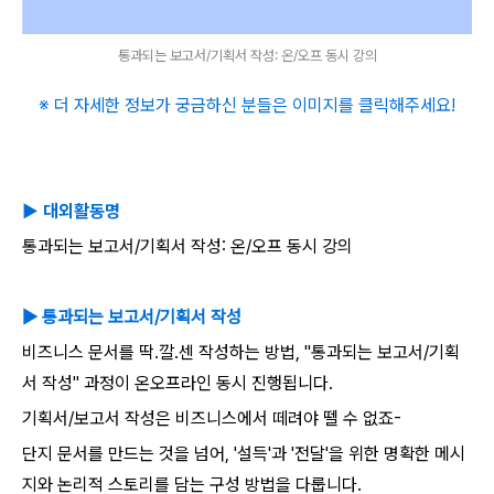
통과되는 보고서/기획서 작성: 온/오프 동시 강의
※
더
자세한
정보가
궁금하신
분들은
이미지를
클릭해주세요
!
▶
대외활동명
통과되는
보고서
/
기획서
작성
:
온
/
오프
동시
강의
▶
통과되는
보고서
/
기획서
작성
비즈니스
문서를
딱
.
깔
.
센
작성하는
방법
, "
통과되는
보고서
/
기획
서
작성
"
과정이
온오프라인
동시
진행됩니다
.
기획서
/
보고서
작성은
비즈니스에서
떼려야
뗄
수
없죠
-
단지
문서를
만드는
것을
넘어
, '
설득
'
과
'
전달
'
을
위한
명확한
메시
지와
논리적
스토리를
담는
구성
방법을
다룹니다
.