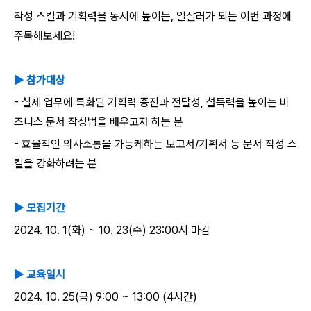
작성
스킬과
기획력을
동시에
높이는
,
일잘러가
되는
이번
과정에
주목해보세요
!
▶
참가대상
-
실제
업무에
특화된
기획력
증진과
전달성
,
설득력을
높이는
비
즈니스
문서
작성법을
배우고자
하는
분
-
효율적인
의사소통을
가능케하는
보고서
/
기획서
등
문서
작성
스
킬을
강화하려는
분
▶
모집기간
2024. 10. 1(
화
) ~ 10. 23(
수
) 23:00
시
마감
▶
교육일시
2024. 10. 25(
금
) 9:00 ~ 13:00 (4
시간
)