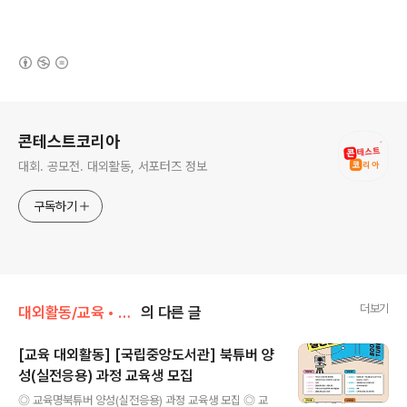
(새창열림)
로그 정보
콘테스트코리아
대회. 공모전. 대외활동, 서포터즈 정보
구독하기
더보기
대외활동/교육 • 강연 • 멘토링
의 다른 글
[교육 대외활동] [국립중앙도서관] 북튜버 양
성(실전응용) 과정 교육생 모집
글 내용
◎ 교육명북튜버 양성(실전응용) 과정 교육생 모집 ◎ 교