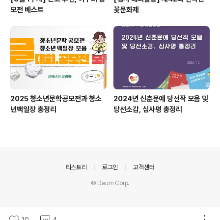
모전 베스트
꽃문화제
2025 청소년문학공모전과 청소
2024년 신춘문예 당선작 모음 및
년백일장 총정리
당선소감, 심사평 총정리
의안내
티스토리
로그인
고객센터
© Daum Corp.