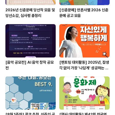
2026년 신춘문예 당선작 모음 및
[신춘문예] 언론사별 2026 신춘
당선소감, 심사평 총정리
문예 공고 모음
[음악 공모전] AI 음악 창작 공모
[멘토링 대외활동] 2025년, 잡생
전
각 없이 가장 '나답게' 성공하는 법
ㅣ자기계발 명상캠프
[8월 1주차] 콘코 추천, 이주의 공
[행사 대외활동] 제42회 전국연