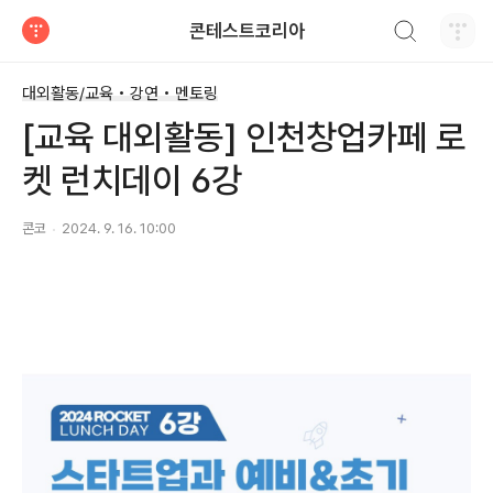
검색하기
콘테스트코리아
티스토리
대외활동/교육 • 강연 • 멘토링
[교육 대외활동] 인천창업카페 로
켓 런치데이 6강
콘코
2024. 9. 16. 10:00