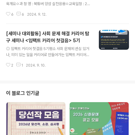
육개요ㅇ과 정 명 : 북튜버 양성 실전응용ㅇ교육일정 : 20
24. 10. 15.(화) ~ 18.(금), 14:00~17:00 (총 4차시/12
6
6
2024. 9. 12.
시간)ㅇ교육장소 : 국립중앙도서관 디지털도서관 미디어교
육실(B2)ㅇ교 육 비 : 무료ㅇ교육강사 : 해죽이 북카페의
홍혜주 유튜버 ◎ 교육 내용1차시10.15.(화) 14:00 ~17:
[세미나 대외활동] 사회 문제 해결 커리어 탐
00책 콘텐츠 중심 저작권 이해하기1.북튜브 기초개념 다지
기 + 저작권 학습2.강의 오리엔테이션3.북튜브 제작에 필
구 세미나 <임팩트 커리어 첫걸음> 5기
글 내용
요한 저작권 지식4.영상 기획 및 제작 계획 세우기2차시1
◎ 임팩트 커리어 첫걸음 5기평소 사회 문제에 관심 있거
0.16.(수) 14:00 ~17:00생성형 AI를 활용한 작문 및 요
나, 의미 있는 일을 커리어로 만들어가는 임팩트 커리어와
약1.생성형 AI 활용2.제작 및 AI 툴 다루기 (Notion 활용)
업계에 대해 궁금했다면 주목!소셜 분야 현직자 만남과 사
3.영상 촬영용 대본 ..
2
1
2024. 9. 10.
회 혁신가들이 모인 헤이그라운드 탐방까지, 소셜 커리어
탐색을 도와드립니다:D ◎ 핵심 활동- 임팩트 유관 기업
탐색 및 정리- 임팩트 커리어 현직자 강연- 헤이그라운드
탐방 ◎ 일정- 일시: 9/25(수) 오후 2시-6시- 장소: 헤이
그라운드 성수 시작점 (B1층 브릭스) ◎ 지원서 작성 및 제
이 블로그 인기글
출하기https://forms.gle/cRRMGgCu6twji6ZG7*신
청마감 : 9/22(일) 23:59까지*신청결과공지 : 9/23(월)
오후 중 개별연락 ◎ 참가혜택- 참가비 전액 무료- 교육 참
가자 전원 현직자 밋업 & 기념품 제공- 우수 ..