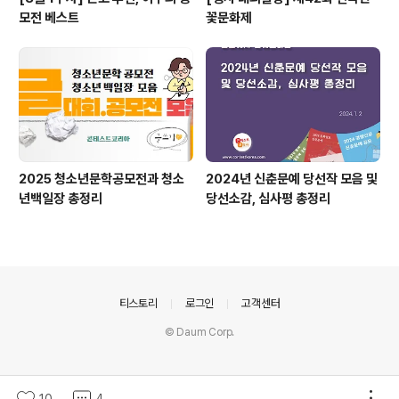
모전 베스트
꽃문화제
2025 청소년문학공모전과 청소
2024년 신춘문예 당선작 모음 및
년백일장 총정리
당선소감, 심사평 총정리
의안내
티스토리
로그인
고객센터
© Daum Corp.