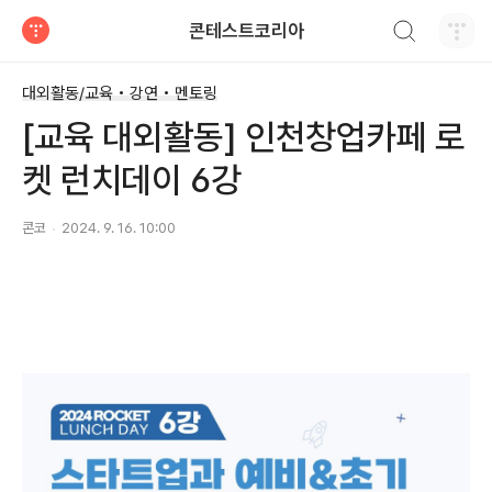
검색하기
콘테스트코리아
티스토리
대외활동/교육 • 강연 • 멘토링
[교육 대외활동] 인천창업카페 로
켓 런치데이 6강
콘코
2024. 9. 16. 10:00