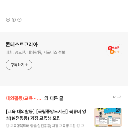
(새창열림)
로그 정보
콘테스트코리아
대회. 공모전. 대외활동, 서포터즈 정보
구독하기
더보기
대외활동/교육 • 강연 • 멘토링
의 다른 글
[교육 대외활동] [국립중앙도서관] 북튜버 양
성(실전응용) 과정 교육생 모집
글 내용
◎ 교육명북튜버 양성(실전응용) 과정 교육생 모집 ◎ 교