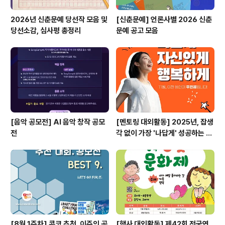
2026년 신춘문예 당선작 모음 및
[신춘문예] 언론사별 2026 신춘
당선소감, 심사평 총정리
문예 공고 모음
[음악 공모전] AI 음악 창작 공모
[멘토링 대외활동] 2025년, 잡생
전
각 없이 가장 '나답게' 성공하는 법
ㅣ자기계발 명상캠프
[8월 1주차] 콘코 추천, 이주의 공
[행사 대외활동] 제42회 전국연