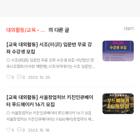
더보기
대외활동/교육 • 강연 • 멘토링
의 다른 글
[교육 대외활동] 시조(時調) 입문반 무료 강
좌 수강생 모집
글 내용
◎ 시조(時調) 입문반 무료 강좌 수강생 모집 사단법인 한
국시조협회(이사장 채현병) 시조아카데미는 시조 입문반
무료강좌를 개설했다. 시조는 현재 문학 장르 중 우리 민족
0
0
2023. 10. 20.
고유의 정형시(定型詩)로서 우리 문화의 뿌리요 꽃이다.
시조는 우리의 사상과 감정을 우리의 언어로 우리의 정서
에 맞는 리듬으로 창작된다. 따라서 누구나 쉽게 배우고 창
[교육 대외활동] 서울창업허브 키친인큐베이
작할 수 있다. ◎ 접수기간 2023.10.16(월)~2023.11.2
(목) ◎ 참가자격 대학생, 일반인 ◎ 모집기간 수시 (1차 개
터 푸드메이커 16기 모집
글 내용
강은 11월 2일) ◎ 교육시간 매주 목요일 오후 6시~7시 3
◎ 서울창업허브 키친인큐베이터 푸드메이커 16기 모집
0분 ◎ 교육장소 서울시 송파구 오금로 58. 잠실아이스페
서울창업허브 키친인큐베이터는 F&B(예비)창업자의 메뉴
이스 809호 한국시조협회 (잠실역 교통회관 뒤편) ◎ 강
개발 및 실제 메뉴 판매 기회를 제공하기 위해 공유주방 및
사 사이채(시조시인, 문학박사) ◎ 문의 sa7273@nave
0
0
2023. 10. 18.
개별주방에 참여할 팀을 모집하오니 많은 신청 바랍니다.
r.c..
◎ 모집 대상 서울시 소재 7년 이내 F&B (예비)창업자 ◎