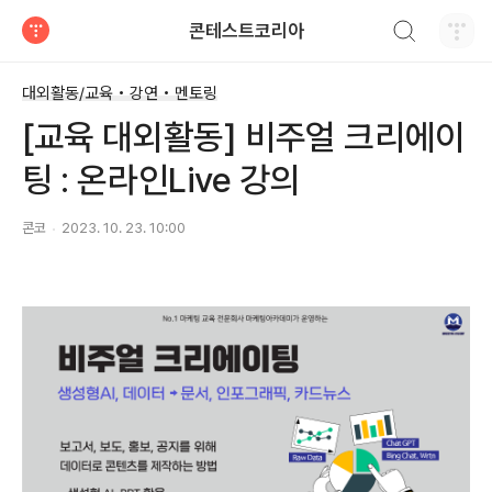
검색하기
콘테스트코리아
티스토리
대외활동/교육 • 강연 • 멘토링
[교육 대외활동] 비주얼 크리에이
팅 : 온라인Live 강의
콘코
2023. 10. 23. 10:00