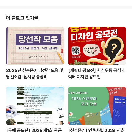
모집일정 2023.10.10(화)~2023.10.30(월) ◎ 모집규
모 개별주방 : 3팀 (예비 1개 팀 내외 추가선발) 공유주방 :
최대 30개 팀 ◎ 지원내용 개별주방> 공간지원 프로그램 :
이 블로그 인기글
서울창업허브 키친인큐베이터 내 푸드코드 형태의 판매 공
간 제공 주요 대상 : 오프라인 출점을 앞두고 계획 중인 아
이템의 시장성과 소비자 반응을 확인하고 싶은 (예비)창업
자 - 인큐베이팅 프로그램 (멘토링, 교육, 메뉴개발, 품평회
지..
2026년 신춘문예 당선작 모음 및
[캐릭터 공모전] 한신우동 공식 캐
당선소감, 심사평 총정리
릭터 디자인 공모전
[문예 공모전] 2026 제1회 국군
[신춘문예] 언론사별 2026 신춘