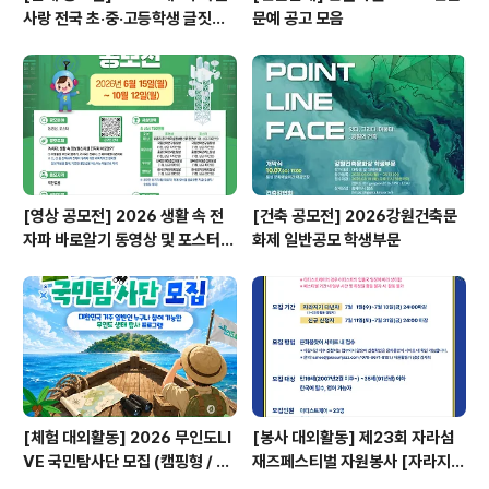
사랑 전국 초·중·고등학생 글짓기
문예 공고 모음
공모전
[영상 공모전] 2026 생활 속 전
[건축 공모전] 2026강원건축문
자파 바로알기 동영상 및 포스터
화제 일반공모 학생부문
공모전
[체험 대외활동] 2026 무인도LI
[봉사 대외활동] 제23회 자라섬
VE 국민탐사단 모집 (캠핑형 / 투
재즈페스티벌 자원봉사 [자라지
어형)
기]