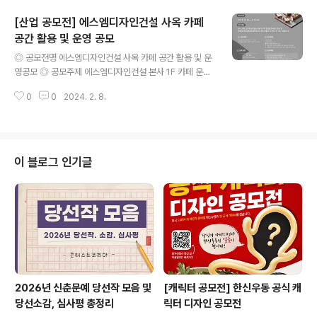
격 경북 기반 관광 관련 사업으로 직접 수익사업이 가능하
[산업 공모전] 에스엠디자인건설 사옥 카페
며, 입주공간의 적극 활용 및 프로그램 과정에 참가할 수 있
는 자 또는 기업 ① 예비 관광 스타트업: 관광 분야 신규 사
공간 활용 및 운영 공모
글 내용
업을 계획하고 있는 경북예비창업자 ② 초기 관광 스타트
◎ 공모전명 에스엠디자인건설 사옥 카페 공간 활용 및 운
업 : 3년 미만의 초기창업 관광과 관련한 사업, 비즈니스를
영공모 ◎ 공모주제 에스엠디자인건설 본사 1F 카페 운영
진행할 개인, 법인 사업자 ( *사업자등록증 상 등록 일자 2
관리 공모(테마/컨셉 디자인 등) ◎ 참가자격 나이, 경력,
021.03.04.~2024.03.03. 이내) ◎ 접수 기간 2024-
0
0
2024. 2. 8.
장르에 상관없는 예술가 혹은 창업을 준비중인 청년 등 카
03-25 00..
페 공간을 자유롭게 활용하고 운영하고자하는 분들이 있다
면 모두 지원이 가능합니다. ◎ 접수기간 2024.02.01~2
024.02.20 ◎ 접수방법 이메일 제출 ydy@smdg.co.
kr ◎ 발표 예정일자 2024년 3월 첫째주 개별연락 * 내
이 블로그 인기글
부 일정에 따라 기간이 변동될 수 있습니다. ◎ 문의처 yd
y@smdg.co.kr 031-860-6538 ※ 내용이 더 궁금하
시다면, 에서 확인하실 수 있습니다. ※ 주최사의 기획에 의
해 변경이 될 수 있으니, 반드시 주최사의 공고를 확인해 ..
2026년 신춘문예 당선작 모음 및
[캐릭터 공모전] 한신우동 공식 캐
당선소감, 심사평 총정리
릭터 디자인 공모전