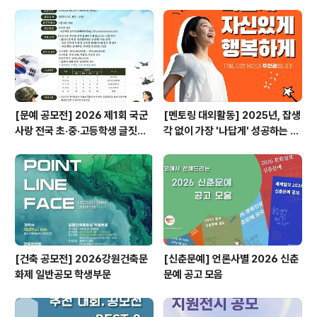
[문예 공모전] 2026 제1회 국군
[멘토링 대외활동] 2025년, 잡생
사랑 전국 초·중·고등학생 글짓기
각 없이 가장 '나답게' 성공하는 법
공모전
ㅣ자기계발 명상캠프
[건축 공모전] 2026강원건축문
[신춘문예] 언론사별 2026 신춘
화제 일반공모 학생부문
문예 공고 모음