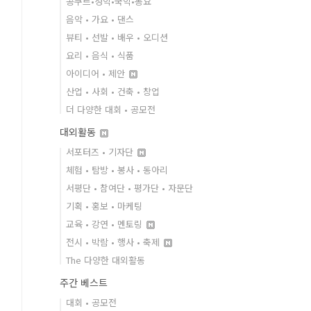
콩쿠르•성악•국악•동요
음악 • 가요 • 댄스
뷰티 • 선발 • 배우 • 오디션
요리 • 음식 • 식품
아이디어 • 제안
산업 • 사회 • 건축 • 창업
더 다양한 대회 • 공모전
대외활동
서포터즈 • 기자단
체험 • 탐방 • 봉사 • 동아리
서평단 • 참여단 • 평가단 • 자문단
기획 • 홍보 • 마케팅
교육 • 강연 • 멘토링
전시 • 박람 • 행사 • 축제
The 다양한 대외활동
주간 베스트
대회 • 공모전