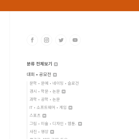
분류 전체보기
대회 • 공모전
문학 • 문예 • 네이밍 • 슬로건
경시 • 학문 • 논문
과학 • 공학 • 논문
IT • 소프트웨어 • 게임
스포츠
그림 • 미술 • 디자인 • 웹툰.
사진 • 영상