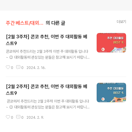
더보기
주간 베스트/대외활동
의 다른 글
[2월 3주차] 콘코 추천, 이번 주 대외활동 베
스트9
글 내용
콘코에서 추천드리는 2월 3주차 이번 주 대외활동 입니다
~ 😉 대외활동에 관심있는 분들은 참고해 보시기 바랍니
다!! ​ ✔ The열정 뮤지컬 동아리 33기 배우모집 ✔ 군위군
0
0
2024. 2. 16.
체류형 관광 활성화 창업교육 아카데미 교육생 모집 ✔ 국
립광주박물관 제14기 대학생 서포터즈 ✔ 2024년 해양예
보서비스 온라인 홍보단 모집 ✔ 방송통신위원회 제15기
[2월 2주차] 콘코 추천, 이번 주 대외활동 베
국민 정책기자단 모집 ✔ [취업연계 수강생모집] VR·AR
게임콘텐츠 개발자 양성과정 3월개강 ✔ 제88회 대학생
스트9
글 내용
온라인 기업경영 체험스쿨 ✔ 2024년 충북 미디어 자살
​ 콘코에서 추천드리는 2월 2주차 이번 주 대외활동 입니다
유해정보 모니터링단 모집 ✔ [청소년 토요 코딩 교실] 20
~ 😉 대외활동에 관심있는 분들은 참고해 보시기 바랍니
24 CODE52 @금천 3월 프로그래밍 교육 참여 초·중학
다!! ​ ✔ 한국관광공사 대한민국 구석구석 기자단 다님 8기
생 모집 ​ ​ ​ 자세한 내용은 콘테스트코리아 홈페이지에서 확
0
0
2024. 2. 9.
모집 ✔ 2024 여름 유럽드리머즈 모집 ✔ 기역미음지읒
인하시면 도움이 ..
취업 스펙 클럽 9기 모집 ✔ 2024년 제2기 국립국어원 우
리말글 기자단 ✔ 2024년 수원시청소년청년재단 청년지