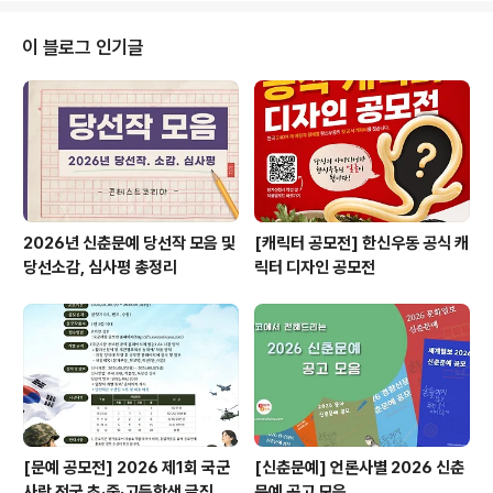
원단 모집 ✔ 2024 대학생 환경서포터즈 그린업 모집 ✔
2024년 청소년운영위원회 나루지기 16기 ✔ [마이다스
이 블로그 인기글
그룹] 역검 크루 2기 ✔ 1Day! 트렌드 와칭 : 온/오프 동시
강의 ​ ​ ​ 자세한 내용은 콘테스트코리아 홈페이지에서 확인
하시면 도움이 됩니다~​ 콘테스트, 공모전, 대외활동 정보 /
소개 / 뉴스소식은 @콘테스트코리아!! ​ ​
2026년 신춘문예 당선작 모음 및
[캐릭터 공모전] 한신우동 공식 캐
당선소감, 심사평 총정리
릭터 디자인 공모전
[문예 공모전] 2026 제1회 국군
[신춘문예] 언론사별 2026 신춘
사랑 전국 초·중·고등학생 글짓기
문예 공고 모음