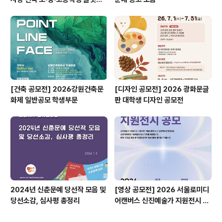
공모전
[건축 공모전] 2026강원건축문
[디자인 공모전] 2026 광화문글
화제 일반공모 학생부문
판 대학생 디자인 공모전
2024년 신춘문예 당선작 모음 및
[영상 공모전] 2026 서울로미디
당선소감, 심사평 총정리
어캔버스 신진예술가 지원전시 공
모