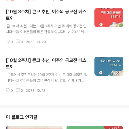
[10월 3주차] 콘코 추천, 이주의 공모전 베스
트9
글 내용
​ 콘코에서 추천드리는 10월 3주차 이번 주 대회.공모전 입
니다~ 😉 여러분들의 많은 관심 바랍니다!! ​ ​✔ 2023제1
4회 파주장단콩요리 전국경연대회 ✔ 김치의 날 사진·그림
0
0
2023. 10. 20.
공모전 ✔ 드림파크 야생화단지 사진 및 영상(숏폼) 공모전
✔ 2023 탄소중립실천 우수사례 공모전 ✔ 2023 세종사
이버대학교 아동가족학부 공모전, ✔ 제 26회 장애인과 함
[10월 2주차] 콘코 추천, 이주의 공모전 베스
께하는 문화예술마당 ✔ 제4회 시흥도시공사 혁신 ESG
경영아이디어 공모전 ✔ 2023 청소년활동 영상 공모전 ✔
트9
글 내용
미래형 산업단지 아이디어 공모전 ​ ​ 자세한 내용은 콘테스
​ ​ 콘코에서 추천드리는 10월 2주차 이번 주 대회.공모전 입
트코리아 홈페이지에서 확인하시면 도움이 됩니다~​ 콘테
니다~ 😉 여러분들의 많은 관심 바랍니다!! ​ ​✔ 제 8기 청
스트, 공모전, 대외활동 정보 / 소개 / 뉴스소식은 @콘테스
년외교살롱 ✔ 2023 kobaco 혁신아이디어 및 혁신서비
트코리아!! ​
0
0
2023. 10. 13.
스 활용 수기 공모전 ✔ 2023 의정부시 공공디자인 공모
전 ✔ 몽양기념관 UCC 공모전《몽양의 발자취를 찾아서》
✔ 2023년 어린이조선일보 글로벌 미술대회 ✔ 주택건설
현장 안전 작품 공모전 ✔ 영월 여행 100배 즐기기 숏폼 영
상 공모 ✔ 제19회 전국청소년환경사랑 그림공모전 ✔ 제
이 블로그 인기글
5회 나라사랑태극기그리기 온라인 공모전 자세한 내용은
콘테스트코리아 홈페이지에서 확인하시면 도움이 됩니다~​