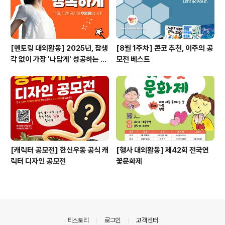
[멘토링 대외활동] 2025년, 잡생
[8월 1주차] 콘코 추천, 이주의 공
각 없이 가장 '나답게' 성공하는 법
모전 베스트
ㅣ자기계발 명상캠프
[캐릭터 공모전] 한신우동 공식 캐
[행사 대외활동] 제42회 전국연
릭터 디자인 공모전
꽃문화제
의안내
티스토리
로그인
고객센터