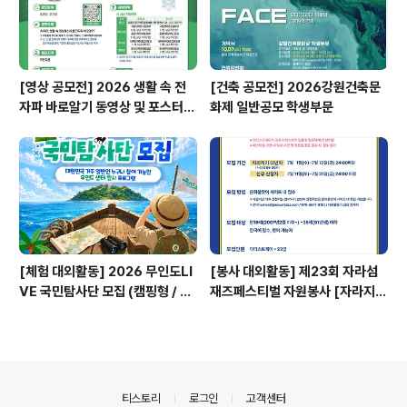
[영상 공모전] 2026 생활 속 전
[건축 공모전] 2026강원건축문
자파 바로알기 동영상 및 포스터
화제 일반공모 학생부문
공모전
[체험 대외활동] 2026 무인도LI
[봉사 대외활동] 제23회 자라섬
VE 국민탐사단 모집 (캠핑형 / 투
재즈페스티벌 자원봉사 [자라지
어형)
기]
의안내
티스토리
로그인
고객센터