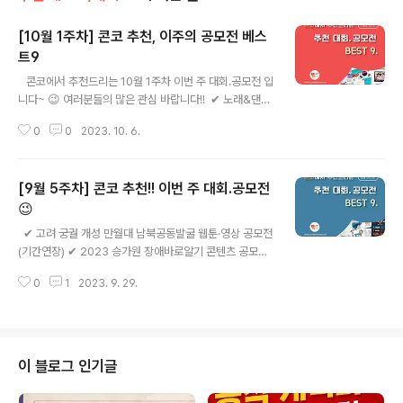
[10월 1주차] 콘코 추천, 이주의 공모전 베스
트9
글 내용
​ ​ ​ 콘코에서 추천드리는 10월 1주차 이번 주 대회.공모전 입
니다~ 😉 여러분들의 많은 관심 바랍니다!! ​ ✔ 노래&댄스
경연대회 Back To The 1950's 참가자 모집 ✔ 2023
0
0
2023. 10. 6.
정읍 샘고을정다운상권 브랜드 네이밍 공모전 ✔ 2023 행
복가족 사진공모전 ✔ 전지적 숏폼 시점 공모(3회차) ✔ 제
4회 씨네허브 한컷 만화 공모전 ✔ 제28회 《문명 그 화려
[9월 5주차] 콘코 추천!! 이번 주 대회.공모전
한 역설｜개정판》 69개의 표지비밀 풀기 프로젝트 공모
✔ 2023 충북지역혁신플랫폼 홍보콘텐츠 공모전 ✔ 제6
😉
글 내용
회 마포아트페어 참여작가 모집 ✔ 2023 승가원 장애바로
​ ​ ✔ 고려 궁궐 개성 만월대 남북공동발굴 웹툰·영상 공모전
알기 콘텐츠 공모전 ​ 자세한 내용은 콘테스트코리아 홈페
(기간연장) ✔ 2023 승가원 장애바로알기 콘텐츠 공모전
이지에서 확인하시면 도움이 됩니다~​ 콘테스트, 공모전,
✔ 증평군 개청 20주년 맞이 관광기념품 공모전 ✔ 2023
대외활동 정보 / 소개 / 뉴스소식은 @콘테스트코리아!! ..
0
1
2023. 9. 29.
제14회 파주장단콩요리 전국경연대회 ✔ 2023 전국 K-P
OP & Hip-Hop 콘테스트 [밀양 아리랑 : 날 좀 보소 Loo
k At Me] Season2 ✔ 제1회 하이브리드아트페스티벌
초단편환경영화제 공모 ✔ SHBC2023 바리스타 바텐더
고교 챔피언십 ✔ 날씨 예술가들의 그림대회 ✔ 제 31회 세
이 블로그 인기글
븐일레븐 온라인 어린이 환경 미술대회 ​ 자세한 내용은 콘
테스트코리아 홈페이지에서 확인하시면 도움이 됩니다~​