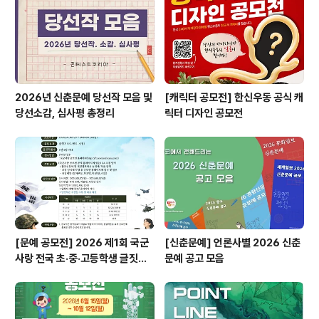
콘테스트, 공모전, 대외활동 정보 / 소개 / 뉴스소식은 @콘
테스트코리아!!
2026년 신춘문예 당선작 모음 및
[캐릭터 공모전] 한신우동 공식 캐
당선소감, 심사평 총정리
릭터 디자인 공모전
[문예 공모전] 2026 제1회 국군
[신춘문예] 언론사별 2026 신춘
사랑 전국 초·중·고등학생 글짓기
문예 공고 모음
공모전