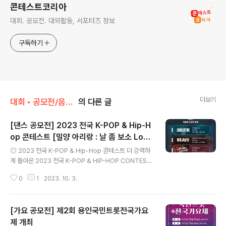
콘테스트코리아
대회. 공모전. 대외활동, 서포터즈 정보
구독하기
더보기
대회 • 공모전/음악 • 가요 • 댄스
의 다른 글
[댄스 공모전] 2023 전국 K-POP & Hip-H
op 콘테스트 [밀양 아리랑 : 날 좀 보소 Look
글 내용
At Me] Season2
◎ 2023 전국 K-POP & Hip-Hop 콘테스트 더 강력하
게 돌아온 2023 전국 K-POP & HIP-HOP CONTEST
[밀양아리랑 : 날 좀보소 LOOK AT ME] Season2 ◎
0
1
2023. 10. 3.
참가자격 대한민국 누구나 ◎ 접수기간 Look At Me 리
그 "전국 전 지역 예선" 2023.09.15.~10.15. Bravo 리
그 "경상도 전 지역(광역시 포함) 예선" 2023.09.15.~10.
[가요 공모전] 제2회 용인국민트롯전국가요
13. Street Fighter 리그 "전국 1:1 댄스 배틀 예선" 202
3.09.15.~10.13. ◎ 리그별 상세내용 공식 인스타그램 w
제 개최