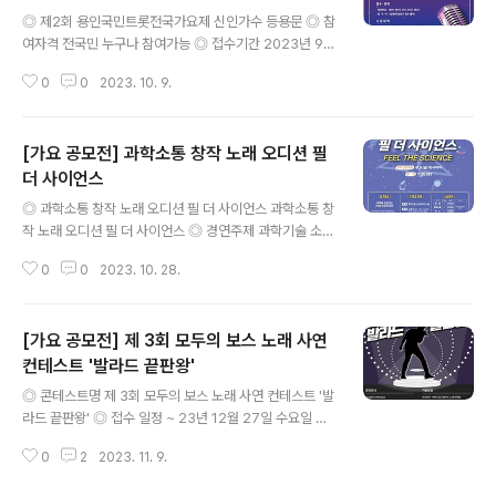
글 내용
ww.instagram.com/miryanglookatme ◎ 총 상금
◎ 제2회 용인국민트롯전국가요제 신인가수 등용문 ◎ 참
4,000만원 ※ 총 4개 부문 시상 (세부 시상 내역 및 심사위
여자격 전국민 누구나 참여가능 ◎ 접수기간 2023년 9월
원 추후 공개.) ※ 시상부문 및..
7일~10월17일 ◎ 전통,정통,세미 트롯을 좋아하는 모든
0
0
2023. 10. 9.
국민 트롯경연대회 ◎ 참가비 2만원(미입금시 접수 불가)
◎ 수상특전 수상자는 대상 가수인증서 와 모든 수상자는
각종 행사 공연시 (방송) 우선 출연 기회 ◎ 문의 1899-3
[가요 공모전] 과학소통 창작 노래 오디션 필
849 많은 분들의 관심과 참여를 바라며, 이상 콘코에서 소
식 전해 드렸습니다. ​ ※ 내용이 더 궁금하시다면, 에서 확인
더 사이언스
글 내용
하실 수 있습니다. ※ 주최사의 기획에 의해 변경이 될 수 있
◎ 과학소통 창작 노래 오디션 필 더 사이언스 과학소통 창
으니, 반드시 주최사의 공고를 확인해 보시기 바랍니다. ​
작 노래 오디션 필 더 사이언스 ◎ 경연주제 과학기술 소재
창작 노래 ◎ 참가자격 과학에 관심 있는 20세 이상의 성
0
0
2023. 10. 28.
인(개인, 팀 가능) ※ 성인 기준은 2005년 1월 1일 이전 출
생자로 한정 ◎ 모집분야 노래(발라드, 댄스, 트로트, R&B,
힙합 등 장르 불문) * 1인(팀)당 음원 1개 신청 가능(중복
[가요 공모전] 제 3회 모두의 보스 노래 사연
신청 불가), 팀 단위는 팀 대표 1인이 신청 ◎ 접수기간 ~2
023.11.3.(금) 15:00까지 (기한 엄수) ◎ 참가 신청 방법
컨테스트 '발라드 끝판왕'
글 내용
① 제출서류 : 참가신청서(양식1), 개인정보제공 동의 및 활
◎ 콘테스트명 제 3회 모두의 보스 노래 사연 컨테스트 '발
용 승낙서(양식2), 민감정보 수집․이용 및 초상권 사용동의
라드 끝판왕' ◎ 접수 일정 ~ 23년 12월 27일 수요일 ◎
서(양식3), 참가자 서약서(양식4), 음원파일 ② 제출방법 :
참가 자격 노래를 사랑하는 누구나 ◎ 경연 방법 자신만의
과학문화 전문인력 이메일(..
0
2
2023. 11. 9.
사연이 담긴 발라드 노래 제목을 사연과 함께 구글폼으로
온라인 접수 ◎ 예선 발표 23년 12월 30일 토요일 합격자