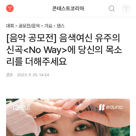
검색하기
콘테스트코리아
티스토리
대회 • 공모전/음악 • 가요 • 댄스
[음악 공모전] 음색여신 유주의
신곡<No Way>에 당신의 목소
리를 더해주세요
콘코
2023. 9. 25. 14:24