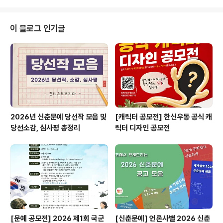
개별통보 (접수된 사연으로 본선 진출자 선발) ◎ 본선 일
정 24년 1월 6일 토요일 (대회 일정 변경 시, 본선 진출자
에게 개별 연락) ◎ 본선 장소 KAC 한국예술원 ◎ 심사 기
이 블로그 인기글
준 자신의 사연을 발라드로 가장 잘 표현하는 참가자 (심사
위원 점수 50% + 현장투표 50%) ◎ 시상 내용 - 1등 30
만원 - 2등 10만원 - 3등 5만원 ◎ 주 최 모두의 보스 ◎
접수 문의 모두의 보스 (노래 사연 컨테스트..
2026년 신춘문예 당선작 모음 및
[캐릭터 공모전] 한신우동 공식 캐
당선소감, 심사평 총정리
릭터 디자인 공모전
[문예 공모전] 2026 제1회 국군
[신춘문예] 언론사별 2026 신춘