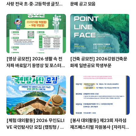
사랑 전국 초·중·고등학생 글짓기
문예 공고 모음
공모전
[영상 공모전] 2026 생활 속 전
[건축 공모전] 2026강원건축문
자파 바로알기 동영상 및 포스터
화제 일반공모 학생부문
공모전
[체험 대외활동] 2026 무인도LI
[봉사 대외활동] 제23회 자라섬
VE 국민탐사단 모집 (캠핑형 / 투
재즈페스티벌 자원봉사 [자라지
어형)
기]