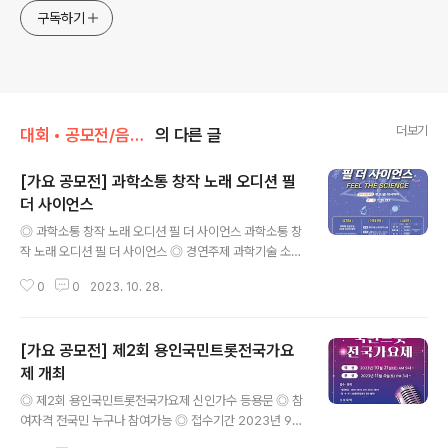
구독하기
더보기
대회 • 공모전/음악 • 가요 • 댄스
의 다른 글
[가요 공모전] 과학소통 창작 노래 오디션 필
더 사이언스
글 내용
◎ 과학소통 창작 노래 오디션 필 더 사이언스 과학소통 창
작 노래 오디션 필 더 사이언스 ◎ 경연주제 과학기술 소재
창작 노래 ◎ 참가자격 과학에 관심 있는 20세 이상의 성
0
0
2023. 10. 28.
인(개인, 팀 가능) ※ 성인 기준은 2005년 1월 1일 이전 출
생자로 한정 ◎ 모집분야 노래(발라드, 댄스, 트로트, R&B,
힙합 등 장르 불문) * 1인(팀)당 음원 1개 신청 가능(중복
[가요 공모전] 제2회 용인국민트롯전국가요
신청 불가), 팀 단위는 팀 대표 1인이 신청 ◎ 접수기간 ~2
023.11.3.(금) 15:00까지 (기한 엄수) ◎ 참가 신청 방법
제 개최
글 내용
① 제출서류 : 참가신청서(양식1), 개인정보제공 동의 및 활
◎ 제2회 용인국민트롯전국가요제 신인가수 등용문 ◎ 참
용 승낙서(양식2), 민감정보 수집․이용 및 초상권 사용동의
여자격 전국민 누구나 참여가능 ◎ 접수기간 2023년 9월
서(양식3), 참가자 서약서(양식4), 음원파일 ② 제출방법 :
7일~10월17일 ◎ 전통,정통,세미 트롯을 좋아하는 모든