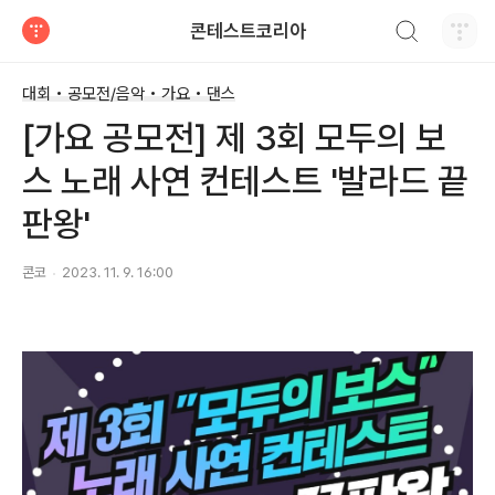
검색하기
콘테스트코리아
티스토리
대회 • 공모전/음악 • 가요 • 댄스
[가요 공모전] 제 3회 모두의 보
스 노래 사연 컨테스트 '발라드 끝
판왕'
콘코
2023. 11. 9. 16:00