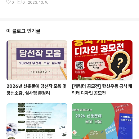
과학문화 전문인력 이메일(..
0
0
2023. 10. 9.
국민 트롯경연대회 ◎ 참가비 2만원(미입금시 접수 불가)
◎ 수상특전 수상자는 대상 가수인증서 와 모든 수상자는
각종 행사 공연시 (방송) 우선 출연 기회 ◎ 문의 1899-3
849 많은 분들의 관심과 참여를 바라며, 이상 콘코에서 소
식 전해 드렸습니다. ​ ※ 내용이 더 궁금하시다면, 에서 확인
이 블로그 인기글
하실 수 있습니다. ※ 주최사의 기획에 의해 변경이 될 수 있
으니, 반드시 주최사의 공고를 확인해 보시기 바랍니다. ​
2026년 신춘문예 당선작 모음 및
[캐릭터 공모전] 한신우동 공식 캐
당선소감, 심사평 총정리
릭터 디자인 공모전