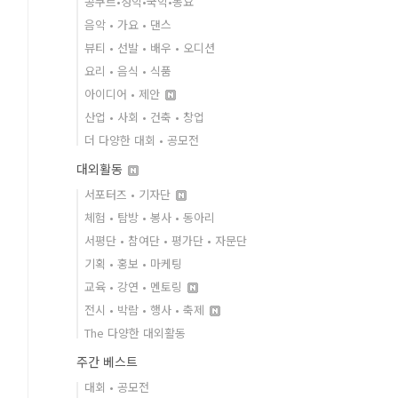
콩쿠르•성악•국악•동요
음악 • 가요 • 댄스
뷰티 • 선발 • 배우 • 오디션
요리 • 음식 • 식품
아이디어 • 제안
산업 • 사회 • 건축 • 창업
더 다양한 대회 • 공모전
대외활동
서포터즈 • 기자단
체험 • 탐방 • 봉사 • 동아리
서평단 • 참여단 • 평가단 • 자문단
기획 • 홍보 • 마케팅
교육 • 강연 • 멘토링
전시 • 박람 • 행사 • 축제
The 다양한 대외활동
주간 베스트
대회 • 공모전