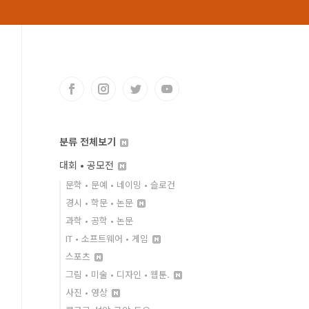
분류 전체보기
대회 • 공모전
문학 • 문예 • 네이밍 • 슬로건
경시 • 학문 • 논문
과학 • 공학 • 논문
IT • 소프트웨어 • 게임
스포츠
그림 • 미술 • 디자인 • 웹툰.
사진 • 영상