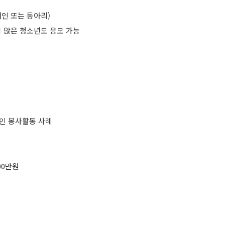
인 또는 동아리)
지 않은 청소년도 응모 가능
적인 봉사활동 사례
00만원