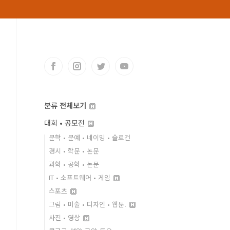
분류 전체보기
대회 • 공모전
문학 • 문예 • 네이밍 • 슬로건
경시 • 학문 • 논문
과학 • 공학 • 논문
IT • 소프트웨어 • 게임
스포츠
그림 • 미술 • 디자인 • 웹툰.
사진 • 영상