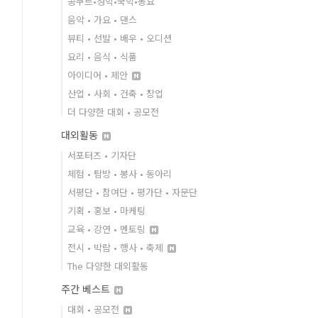
콩쿠르•성악•국악•동요
음악 • 가요 • 댄스
뷰티 • 선발 • 배우 • 오디션
요리 • 음식 • 식품
아이디어 • 제안
산업 • 사회 • 건축 • 창업
더 다양한 대회 • 공모전
대외활동
서포터즈 • 기자단
체험 • 탐방 • 봉사 • 동아리
서평단 • 참여단 • 평가단 • 자문단
기획 • 홍보 • 마케팅
교육 • 강연 • 멘토링
전시 • 박람 • 행사 • 축제
The 다양한 대외활동
주간 베스트
대회 • 공모전