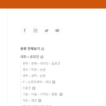
분류 전체보기
대회 • 공모전
문학 • 문예 • 네이밍 • 슬로건
경시 • 학문 • 논문
과학 • 공학 • 논문
IT • 소프트웨어 • 게임
스포츠
그림 • 미술 • 디자인 • 웹툰.
사진 • 영상