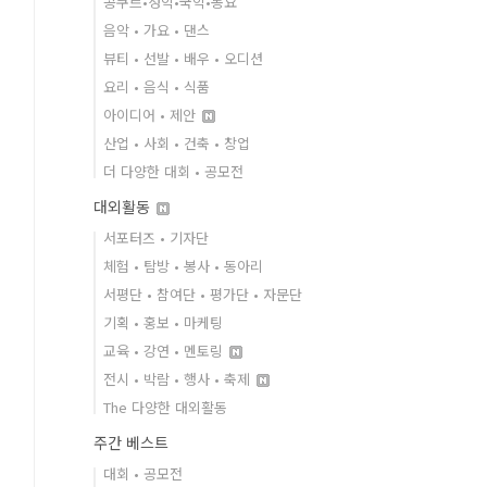
콩쿠르•성악•국악•동요
음악 • 가요 • 댄스
뷰티 • 선발 • 배우 • 오디션
요리 • 음식 • 식품
아이디어 • 제안
산업 • 사회 • 건축 • 창업
더 다양한 대회 • 공모전
대외활동
서포터즈 • 기자단
체험 • 탐방 • 봉사 • 동아리
서평단 • 참여단 • 평가단 • 자문단
기획 • 홍보 • 마케팅
교육 • 강연 • 멘토링
전시 • 박람 • 행사 • 축제
The 다양한 대외활동
주간 베스트
대회 • 공모전