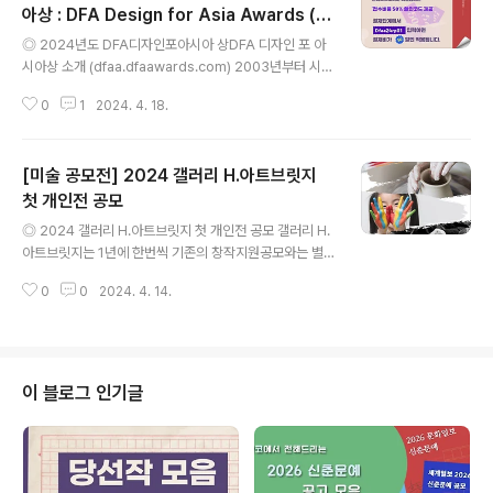
아상 : DFA Design for Asia Awards (접
글 내용
수비 50% 할인코드 제공)
◎ 2024년도 DFA디자인포아시아 상DFA 디자인 포 아
시아상 소개 (dfaa.dfaawards.com) 2003년부터 시작
된 DFA 디자인 포 아시아상은 아시아 지역 사람들의 삶의
0
1
2024. 4. 18.
질을 향상하고 개선하기 위해 아시아 고유의 관점을 수용
하는 사용자 중심의 디자인 프로젝트를 선정해 디자인의
우수성을 널리 알려왔다. 홍콩 특별행정구(HKSAR) 정부
[미술 공모전] 2024 갤러리 H.아트브릿지
의 크리에이트 홍콩이 수석 스폰서로 지원하는 DFA 어워
드의 5개 프로그램 중 하나인 'DFA 디자인 포 아시아 어워
첫 개인전 공모
글 내용
드'는 홍콩 디자인 센터가 주관하며 디자인 인재와 기업이
◎ 2024 갤러리 H.아트브릿지 첫 개인전 공모 갤러리 H.
자신의 디자인 프로젝트를 국제적으로 선보일 수 있는 플
아트브릿지는 1년에 한번씩 기존의 창작지원공모와는 별
랫폼 역할을 해왔다. ◎ 출품 자격2022년 1월 1일부터 2
개로 신진 작가의 ‘첫 개인전’만을 지원하는 공모를 진행합
024년 5월 31일까지 1개국 이상의 아시아 시장[1]에서
0
0
2024. 4. 14.
니다. 창작지원공모는 경력이 많은 작가들 위주로 선정되
출시된 디자인 ..
는 경우가 많아 첫 개인전이 정말 절실한 작가들에게는 많
은 기회가 주어지지 않았던 것이 사실입니다. 그러나 전시
경험이 없어도 재능과 열정이 보이고 작품의 퀄러티가 좋
다면 지원 작가로 선정될 수 있습니다. 그동안 그룹전과 기
이 블로그 인기글
획전만 참여하면서 엄두가 안나 개인전 준비를 하지 못했
다면, H.아트브릿지의 ‘첫 개인전’ 지원을 통해 본격적으로
자신의 작품 세계를 알리고, 작가로서의 첫 발을 의미깊게
내딛기를 바래봅니다. 첫 개인전은 많은 준비가 필요하고,