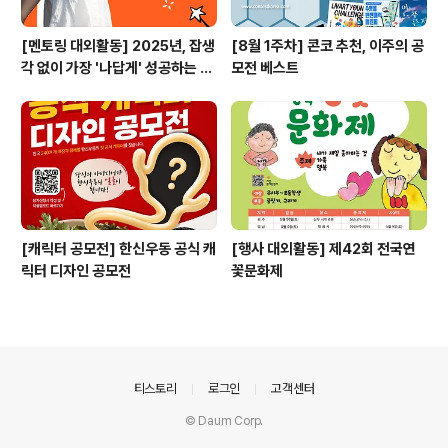
[멘토링 대외활동] 2025년, 잡생
[8월 1주차] 콘코 추천, 이주의 공
각 없이 가장 '나답게' 성공하는 법
모전 베스트
ㅣ자기계발 명상캠프
[캐릭터 공모전] 한신우동 공식 캐
[행사 대외활동] 제42회 전국연
릭터 디자인 공모전
꽃문화제
의안내
티스토리
로그인
고객센터
© Daum Corp.