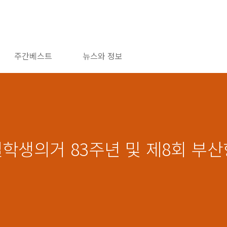
주간베스트
뉴스와 정보
일학생의거 83주년 및 제8회 부