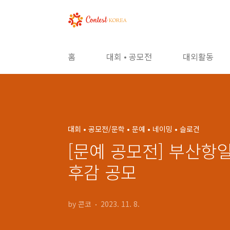
본문 바로가기
홈
대회 • 공모전
대외활동
대회 • 공모전/문학 • 문예 • 네이밍 • 슬로건
[문예 공모전] 부산항
후감 공모
by 콘코
2023. 11. 8.