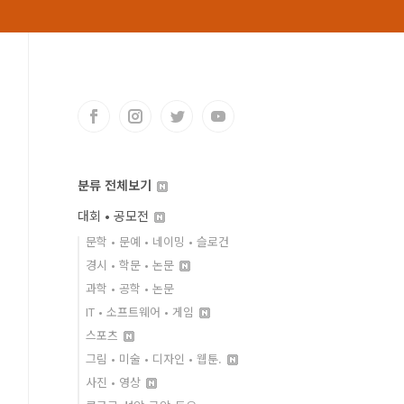
분류 전체보기
대회 • 공모전
문학 • 문예 • 네이밍 • 슬로건
경시 • 학문 • 논문
과학 • 공학 • 논문
IT • 소프트웨어 • 게임
스포츠
그림 • 미술 • 디자인 • 웹툰.
사진 • 영상