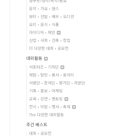
콩쿠르•성악•국악•동요
음악 • 가요 • 댄스
뷰티 • 선발 • 배우 • 오디션
요리 • 음식 • 식품
아이디어 • 제안
산업 • 사회 • 건축 • 창업
더 다양한 대회 • 공모전
대외활동
서포터즈 • 기자단
체험 • 탐방 • 봉사 • 동아리
서평단 • 참여단 • 평가단 • 자문단
기획 • 홍보 • 마케팅
교육 • 강연 • 멘토링
전시 • 박람 • 행사 • 축제
The 다양한 대외활동
주간 베스트
대회 • 공모전