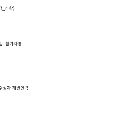
감_성함)
후감_참가자명
및 수상자 개별연락