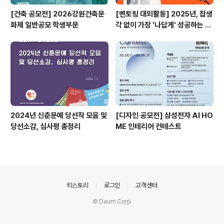
[건축 공모전] 2026강원건축문
[멘토링 대외활동] 2025년, 잡생
화제 일반공모 학생부문
각 없이 가장 '나답게' 성공하는 법
ㅣ자기계발 명상캠프
2024년 신춘문예 당선작 모음 및
[디자인 공모전] 삼성전자 AI HO
당선소감, 심사평 총정리
ME 인테리어 컨테스트
의안내
티스토리
로그인
고객센터
© Daum Corp.