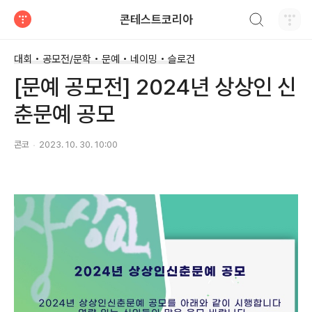
검색하기
콘테스트코리아
티스토리
대회 • 공모전/문학 • 문예 • 네이밍 • 슬로건
[문예 공모전] 2024년 상상인 신
춘문예 공모
콘코
2023. 10. 30. 10:00