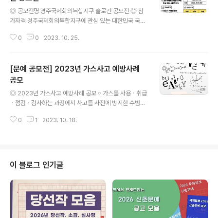
글 내용
◎ 공모전명 경주국제회의복합지구 슬로건 공모전 ◎ 참
가자격 경주국제회의복합지구에 관심 있는 대한민국 국민
(참여 제한 없음) ◎ 접수기간 2023. 11. 13.(월) ~ 2023
0
0
2023. 10. 25.
.11. 22.(수) 18시까지 ◎ 공모주제 경주국제회의복합지구
의 특성과 가치를 반영하여 브랜드 비전을 효과적으로 알
릴 수 있는 20자 이내의 문구(국문 혹은 영문) ◎ 접수방법
[문예 공모전] 2023년 가스사고 예방사례
담당자 이메일 접수 E. syshin@hico.or.kr ◎ 공모일정
- 접수기간 : 2023 .11. 13.(월) ~ 11. 22.(수) - 결과발표 :
공모
글 내용
2023 .12. 1.(금) 예정 - 시 상 식 : 2023. 12. 5.(화) 예정
◎ 2023년 가스사고 예방사례 공모 ￮ 가스를 사용ㆍ취급
◎ 시상내용 최우수상 - 1명 - 100만원 우수상 - 2명 - 5
ㆍ점검ㆍ검사하는 과정에서 사고를 사전에 방지한 수범사
0만원 장려상 - 3명 - 30만원 *수상자를 ..
례 - 가스누출, 제품노후, 이동식부탄연소기, 독성가스, C
0
1
2023. 10. 18.
O중독, 타공사 사고 등 ￮ 가스사고를 예방하기 위한 자율
안전관리 추진내용 ￮ 가스로 인한 사고 발생시 효율적인 조
치로 대형사고(2차사고)를 방지한 사례 ￮ 가스사고 예방문
화 정착을 위한 나만의 기술·노하우 등 ◎ 접수기간 2023.
10. 30.(월) 마감 ◎ 신청자격 제한없음〔사용자, 공급자 및
이 블로그 인기글
공사직원 등 가스관련 업계 포함〕 ◎ 접수방법 한국가스안
전공사 홈페이지 등록 또는 담당자 웹메일 접수 - 홈페이지
등록 : www.kgs.or.kr에 접속 후 “팝업 존” 클릭 사이버
지사 접속 사이버지사-사이버고객센터-가스사고예방사례
(좌측메뉴)..