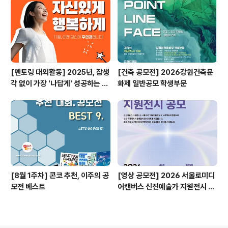
[멘토링 대외활동] 2025년, 잡생
[건축 공모전] 2026강원건축문
각 없이 가장 '나답게' 성공하는 법
화제 일반공모 학생부문
ㅣ자기계발 명상캠프
[8월 1주차] 콘코 추천, 이주의 공
[영상 공모전] 2026 서울로미디
모전 베스트
어캔버스 신진예술가 지원전시 공
모