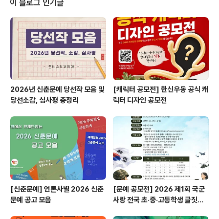
이 블로그 인기글
사 결과 발표1차 - 2025년 06월 26일 / 최종 - 2025년
7월 22일 ◎ 참가 작품 부문그림 작품 (재료 제한 없음 /
디지털 아트..
2026년 신춘문예 당선작 모음 및
[캐릭터 공모전] 한신우동 공식 캐
당선소감, 심사평 총정리
릭터 디자인 공모전
[신춘문예] 언론사별 2026 신춘
[문예 공모전] 2026 제1회 국군
문예 공고 모음
사랑 전국 초·중·고등학생 글짓기
공모전