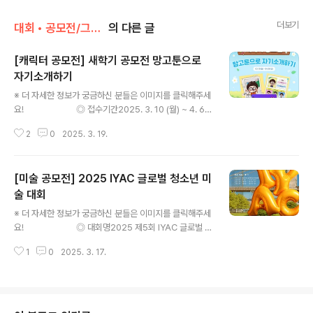
더보기
대회 • 공모전/그림 • 미술 • 디자인 • 웹툰.
의 다른 글
[캐릭터 공모전] 새학기 공모전 망고툰으로
자기소개하기
글 내용
※ 더 자세한 정보가 궁금하신 분들은 이미지를 클릭해주세
요! ◎ 접수기간2025. 3. 10 (월) ~ 4. 6
(일), 4주간 ◎ 참여대상망고툰을 사용하는 초등학생, 중학
2
0
2025. 3. 19.
생- 작품 제출의 경우 학부모/선생님이 대신 제출할 수 있
어요- 선생님의 경우 단체 제출을 할 수 있어요. (※ 인원 수
제한 없음)- 단체 참가목록 양식 : https://drive.google.
[미술 공모전] 2025 IYAC 글로벌 청소년 미
com/file/d/1XiEivEucpUkGeEmeuF3P5zfYkF508
ULi/view ◎ 내용망고툰으로 나만의 자기소개를 만들어
술 대회
글 내용
보세요!아래 템플릿을 사용해 자기소개를 만들고 제출하
※ 더 자세한 정보가 궁금하신 분들은 이미지를 클릭해주세
면,우수작 중 추첨을 통해 CU 모바일 상품권 3,000원권
요! ◎ 대회명2025 제5회 IYAC 글로벌 청
을 100명에게 드려요! ◎ 당첨자선정2025. 4. 15..
소년 미술 대회 ◎ 참가자전세계 만 13세 이상 만 19세 이
1
0
2025. 3. 17.
하 청소년 ◎ 접수기간얼리 버드 : 2025. 02. 03 (월) - 0
3. 31 (월) EST 23:00 / 40,000 원레귤러 : 2025. 04.
01 (화) - 06. 16 (월) EST 23:00 / 55,000 원 ◎ 참가
비용얼리버드 40,000원 / 레귤러 55,000원※ 동일 아이
디로 여러 작품 출품 가능 (1인 최대 출품 제한 없음) ◎ 심