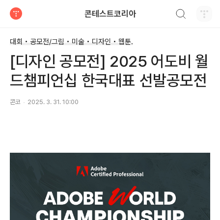
검색하기
콘테스트코리아
티스토리
대회 • 공모전/그림 • 미술 • 디자인 • 웹툰.
[디자인 공모전] 2025 어도비 월
드챔피언십 한국대표 선발공모전
콘코
2025. 3. 31. 10:00