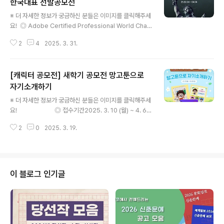
한국대표 선발공모전
글 내용
※ 더 자세한 정보가 궁금하신 분들은 이미지를 클릭해주세
요! ◎ Adobe Certified Professional World Cha
mpionshipACP 월드챔피언십은 포토샵, 일러스트레이
2
4
2025. 3. 31.
터, 인디자인을 사용하는 글로벌 디자인 대회입니다. 매년
한국대표를 선발하여 월드챔피언십 본선(미국) 출전을 지
원해 왔습니다. 2025년 올해, 여러분도 한국대표에 도전
[캐릭터 공모전] 새학기 공모전 망고툰으로
하세요! ◎ 참가자격월드챔피언십은 나이 제한이 있어요.
(2003.01.01~2011.12.31 출생자)포토샵, 일러스트, 인
자기소개하기
글 내용
디자인 활용가능 자해외 여행에 결격 사유가 없는 자 ◎ 접
※ 더 자세한 정보가 궁금하신 분들은 이미지를 클릭해주세
수기간2025. 02. 24 ~ 2025. 04. 04 ◎ 시상내역미국
요! ◎ 접수기간2025. 3. 10 (월) ~ 4. 6
출전 비 전액 지원, 대회 교육지원, 자격증 취득, 시상금 ◎
(일), 4주간 ◎ 참여대상망고툰을 사용하는 초등학생, 중학
문 의user232@koreaedugr..
2
0
2025. 3. 19.
생- 작품 제출의 경우 학부모/선생님이 대신 제출할 수 있
어요- 선생님의 경우 단체 제출을 할 수 있어요. (※ 인원 수
제한 없음)- 단체 참가목록 양식 : https://drive.google.
com/file/d/1XiEivEucpUkGeEmeuF3P5zfYkF508
ULi/view ◎ 내용망고툰으로 나만의 자기소개를 만들어
이 블로그 인기글
보세요!아래 템플릿을 사용해 자기소개를 만들고 제출하
면,우수작 중 추첨을 통해 CU 모바일 상품권 3,000원권
을 100명에게 드려요! ◎ 당첨자선정2025. 4. 15..