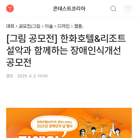
검색하기
콘테스트코리아
티스토리
대회 • 공모전/그림 • 미술 • 디자인 • 웹툰.
[그림 공모전] 한화호텔&리조트
설악과 함께하는 장애인식개선
공모전
콘코
2025. 4. 2. 10:00