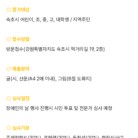
◎ 참가대상
속초시 어린이
,
초
,
중
,
고
,
대학생
/
지역주민
◎ 접수방법
방문접수
(
강원특별자치도 속초시 먹거리길
19, 2
층
)
◎ 제출분야
글
(
시
,
산문
/A4 2
매 이내
),
그림
(8
절 도화지
)
◎ 심사일정
장애인의 날 행사 진행시 시민 투표 및 전문가 심사 예정
◎ 심사기준
주제적합도
(30%),
표현력
(30%),
독창성
(20%),
현장심사
(2