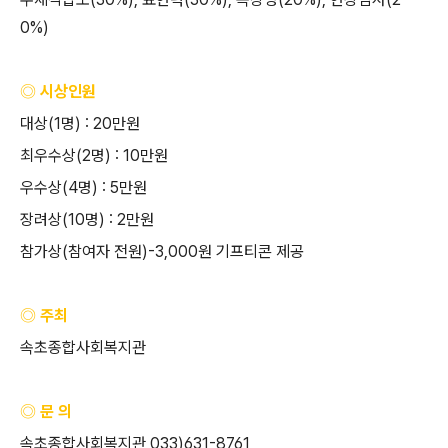
0%)
◎ 시상인원
대상
(1
명
) : 20
만원
최우수상
(2
명
) : 10
만원
우수상
(4
명
) : 5
만원
장려상
(10
명
) : 2
만원
참가상
(
참여자 전원
)-3,000
원 기프티콘 제공
◎ 주최
속초종합사회복지관
◎ 문 의
속초종합사회복지관
033)631-8761