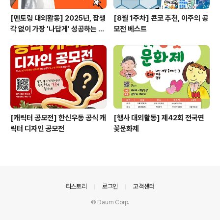
[멘토링 대외활동] 2025년, 잡생
[8월 1주차] 콘코 추천, 이주의 공
각 없이 가장 '나답게' 성공하는 법
모전 베스트
ㅣ자기계발 명상캠프
[캐릭터 공모전] 한신우동 공식 캐
[행사 대외활동] 제42회 전국연
릭터 디자인 공모전
꽃문화제
의안내
티스토리
로그인
고객센터
© Daum Corp.