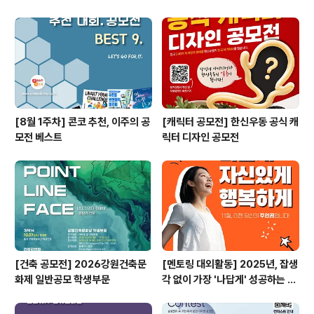
[8월 1주차] 콘코 추천, 이주의 공
[캐릭터 공모전] 한신우동 공식 캐
모전 베스트
릭터 디자인 공모전
[건축 공모전] 2026강원건축문
[멘토링 대외활동] 2025년, 잡생
화제 일반공모 학생부문
각 없이 가장 '나답게' 성공하는 법
ㅣ자기계발 명상캠프