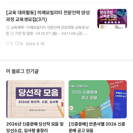
획부터 운영까지 실무 위주 프로그램 진행- 피그마 + 메타
광고 이론 및 실습- 현직자 1:1 실시간 피드백(슬랙으로 소
[교육 대외활동] 미래모빌리티 전문인력 양성
통)- 수강료의 최대 50%를 광고실습비로 사용 ◎ 모집대
상- 마케팅 분야 취업, 이직을 준비하는 분- 마케팅 실무로
과정 교육생모집(3기)
글 내용
포트폴리오를 채우고 싶은 분- 마케팅 현업에서 사용하는
◎ 교육제목- 미래모빌리티 전문인력 양성과정 교육생 모
디자인, 분석 툴을 경험하고 싶은 분- 마케팅 이론과 실무
집 ◎ 기간 및 일정- 24.10.07 (월) ~ 24.11.08 (금)- 매
를 몰라도 누구나 환영 ◎ 기간 및 일정- 접수기간: ~ 10월
일 10시 ~ 17시 ◎ 참가자격- 청년 및 중장년(만20세 ~
6일(일) 오전 9시 까지- 활동기간: 10월 7일(월) ~ 1..
1
0
2024. 9. 19.
45세)- 4년제의 경우 3학년 이상, 2년제 입학 학기부터
참여 가능(휴학생 참여 불가)- 고용보험 미가입자(2024.
08.02. 기준) ◎ 교육장소- 대구시 중구 서성로 20길 2
5, 대구행복기숙사 내 강의실 ◎ 접수방법- 온라인 접수
(포스터 내 QR 코드 및 상단 온라인접수 클릭) ◎ 혜택내
이 블로그 인기글
역- 훈련수당 및 지역정착금 60만원 지급 ◎ 문의- 지능
형자동차부품진흥원 053-615-7616, 7611 ​많은 분들
의 관심과 참여를 바라며, 이상 콘코에서 소식 전해 드렸습
니다.​※ 내용이 더 궁금하시다면, 참가..
2026년 신춘문예 당선작 모음 및
[신춘문예] 언론사별 2026 신춘
당선소감, 심사평 총정리
문예 공고 모음