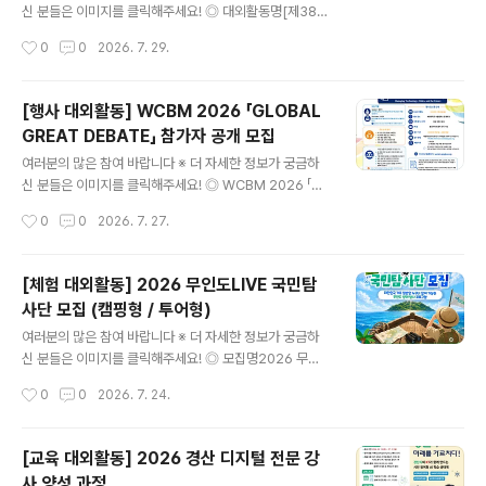
26년 8월 10일 오후 2시까지 ◎ 활동기간2026년 9월
신 분들은 이미지를 클릭해주세요! ◎ 대외활동명[제38회
~ 2027년 2월 ◎ 활동혜택- 넷마블 지원시 서류전형 우
춘천인형극제] 자원봉사자 '코코미' 모집 ◎ 모집분야코코
작성시간
0
0
2026. 7. 29.
대(1회)- 수료증 발급(과정 수료시)- 매월 활동비 지급- 실
미(축제운영팀)- 공연팀 : 공연 및 퍼레이드 운영 지원·객석
무자 멘토..
안내·안전관리 등- 지원팀 : 체험, 워크숍, 아트마켓, 부대프
로그램 운영 지원·박물관 전시 및 축제장 안내 등- 홍보팀 :
[행사 대외활동] WCBM 2026 「GLOBAL
팝업스토어, 인포메이션 운영 지원·관객 안내·SNS 홍보 미
GREAT DEBATE」 참가자 공개 모집
션 등통코미(통역코코미)- 해외 공연팀 및 델리게이터 통
글 내용
역 업무 ◎ 모집대상축제 및 행사에 관심 있는 사람 누구
여러분의 많은 참여 바랍니다 ※ 더 자세한 정보가 궁금하
나!*성인 이상 ◎ 모집기간2026. 7. 9. (목) ~ 8. 9. (일) 2
신 분들은 이미지를 클릭해주세요! ◎ WCBM 2026 「GL
3:59까지 ◎ 활동장소춘천인형극장 및 춘천시 일대 ◎ 면
OBAL GREAT DEBATE」 참가자 공개 모집사단법인 사
작성시간
0
0
2026. 7. 27.
접진행 (통코미 해당)2026. 8. 13.(목)..
람과세계경영학회는 제7회 세계경영학술대회(WCBM 2
026)의 공식 프로그램인 Global Great Debate(GG
D)에서 AI 시대의 기술·윤리·경영과 인간의 미래를 함께 논
[체험 대외활동] 2026 무인도LIVE 국민탐
의할 국내외 발표자와 토론자를 모집합니다.GGD는 승패
사단 모집 (캠핑형 / 투어형)
를 가리는 경쟁형 토론이 아니라, 학계·산업계·공공기관·교
글 내용
육계·비영리 분야의 전문가들이 서로 다른 관점과 경험을
여러분의 많은 참여 바랍니다 ※ 더 자세한 정보가 궁금하
공유하고 인간 중심의 미래경영 방향을 모색하는 국제 공
신 분들은 이미지를 클릭해주세요! ◎ 모집명2026 무인
개토론 프로그램입니다. ◎ 행사 안내• 행사명: 제7회 세
도LIVE 국민탐사단 모집 ◎ 모집일정▪ 캠핑형(2차·3차):
작성시간
0
0
2026. 7. 24.
계경영학술대회(WCBM 2026)• GGD 진행일: 2026년
2026. 7. 6.(월) 10:00 ~ 8. 3.(월) 10:00 ▪ 투어형(1차·
11월 8일• ..
2차): 2026. 7. 13.(월) 10:00 ~ 8. 10.(월) 10:00 ◎ 모
집대상대한민국 거주 일반인 누구나* 단, 미성년자의 경우
[교육 대외활동] 2026 경산 디지털 전문 강
보호자 동행이 필요합니다. ◎ 체험기간 / 장소▪ (캠핑형 2
사 양성 과정