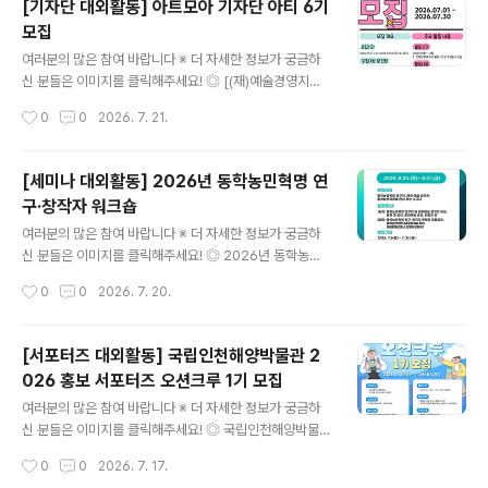
[기자단 대외활동] 아트모아 기자단 아티 6기
즈 리듬 사이의 뜨거운 에너지를 함께 호흡할 당신!아시아
모집
최고 축제의 중심에서 평생 잊지 못할 당신만의 인생 라인
글 내용
업을 완성해 보세요. ◎ 모집인원- 총인원: 아티스트 케어
여러분의 많은 참여 바랍니다 ※ 더 자세한 정보가 궁금하
(23명), 운영(61명)- 운영파트: 안내, 수송, 티켓 교환, 입
신 분들은 이미지를 클릭해주세요! ◎ [(재)예술경영지원
장 관리, 무대 지원, 대기실 운영, 객석 운영, 기념품 판매,
센터] 아트모아 기자단 아티 6기 모집예술분야 취업에 관
작성시간
0
0
2026. 7. 21.
자원활동가 촬영 ◎ 모집대상만 19세 이상 ~ 만 35세 이
심 있는 사람들 모여라!아트모아 기자단 아티 6기가 돌아
하 (1991..
왔습니다! 예술분야 취업 준비생을 위한 다양한 컨텐츠로
아트모아를 홍보할 기자단 아티 6기를 모집합니다. ◎ 아
[세미나 대외활동] 2026년 동학농민혁명 연
트모아란?문화체육관광부와 (재)예술경영지원센터는 예술
구·창작자 워크숍
분야의 기업 및 채용 정보, 예술산업에 필요한 교육을 종합
글 내용
적으로 제공하는 ‘아트모아(ArtMore)' 누리집을 운영하
여러분의 많은 참여 바랍니다 ※ 더 자세한 정보가 궁금하
고 있습니다 ◎ 참가자격예술산업 입직・창업을 희망하는
신 분들은 이미지를 클릭해주세요! ◎ 2026년 동학농민
대학생 또는 대학원생(휴학생 포함)총 10인 내외 선발 예
혁명 연구·창작자 워크숍동학농민혁명기념재단은 동학농
작성시간
0
0
2026. 7. 20.
정 ◎ 접수기간2026. 7. 1.(수) ~ 7. 30(목) 15:00까지
민혁명 연구자와 문화예술 창작자가 한자리에 모여 동학농
◎ 선정기준→ 모집일 기..
민혁명의 의미와 활용 가능성을 함께 논의하는 교류의 장
을 마련하고자 합니다.이번 워크숍이 동학농민혁명 연구와
[서포터즈 대외활동] 국립인천해양박물관 2
문화예술 창작 활성화에 기여할 수 있도록 많은 관심과 참
026 홍보 서포터즈 오션크루 1기 모집
여 부탁드립니다. ◎ 일자2026. 8. 20.(목) ~ 8. 21.(금) /
글 내용
1박 2일 ◎ 장소동학농민혁명기념공원 및 황토현권역 어
여러분의 많은 참여 바랍니다 ※ 더 자세한 정보가 궁금하
울림센터(전북특별자치도 정읍시) ◎ 대상동학농민혁명
신 분들은 이미지를 클릭해주세요! ◎ 국립인천해양박물관
연구자, 문화예술 창작자, 일반인 참가자 등 ◎ 참가비무료
2026 홍보 서포터즈 ‘오션크루 1기’ 모집바다를 좋아하
작성시간
0
0
2026. 7. 17.
(숙박 및 식사 제공)교통비 5만원 지급(전북특별자치도 외
고,전시와 문화행사에 관심이 많고,자신만의 시선으로 콘