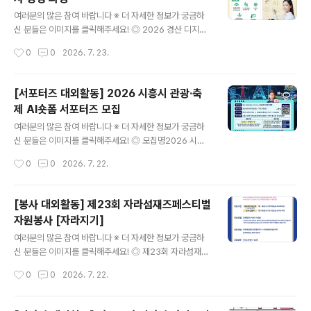
차) 2026. 9. 3.(목) ~ 9. 4.(금) / 까막섬(전남 여수)▪ (캠
글 내용
핑형 3차) 2026. 9. 5.(토) ~ 9. 6.(일) / 까막섬(전남 여
여러분의 많은 참여 바랍니다 ※ 더 자세한 정보가 궁금하
수) ▪ (투어형 1차) 2026. 9. 17.(목) ~ 9. 18.(금) / 통영
신 분들은 이미지를 클릭해주세요! ◎ 2026 경산 디지털
매물도 ..
전문 강사 양성 과정경산시와 KT가 함께 만드는 시민 참여
작성시간
0
0
2026. 7. 23.
형 AI 학습 생태계!경력단절 여성 및 미취업 청년을 대상으
로 디지털·AI 교육 강사로 성장할 수 있도록 지원하는 공공
교육 과정 ◎ 모집대상경산시 거주 경력 단절 여성 , 미취
[서포터즈 대외활동] 2026 시흥시 관광·축
업 청년, 시니어 IT 숙련자 등기수별 100명 (1기: 기초 / 2
제 AI숏폼 서포터즈 모집
기: 심화) ◎ 접수기간2026년 5월 12일(화) ~ 7월 31일
글 내용
(금) ◎ 신청방법https://www.myuniverse-ai.com/in
여러분의 많은 참여 바랍니다 ※ 더 자세한 정보가 궁금하
structor-track 접수 ◎ 합격자 발표2026.8.5 (수) 18:
신 분들은 이미지를 클릭해주세요! ◎ 모집명2026 시흥
00 (홈페이지 발표 및 개별 문자 통보) ◎ 교육 기간1기 :
시 관광·축제 AI홍보영상(숏폼) 제작 및 홍보 서포터즈 ◎
작성시간
0
0
2026. 7. 22.
기초 과정 ..
참가자격전국민 누구나! (SNS계정 필요) ◎ 접수기간 및
활동기간2026. 6. 15.(월) ~ 7. 31(금)*접수 기간 및 활동
기간이 같음 ◎ 우수 서포터즈 발표총 20명 선정, 8월 둘
[봉사 대외활동] 제23회 자라섬재즈페스티벌
째주 예정 ◎ 신청방법시흥시 관광 및 축제 분야 AI활용 숏
자원봉사 [자라지기]
폼 2개 제작 및 게시▼SNS 홍보▼온라인 신청서 제출htt
글 내용
ps://forms.gle/QZRGda7ssDKqDKBf9 ◎ 활동내용
여러분의 많은 참여 바랍니다 ※ 더 자세한 정보가 궁금하
[미션 1]AI활용 홍보영상(숏폼) 부문별 각 1개씩 총 2개 영
신 분들은 이미지를 클릭해주세요! ◎ 제23회 자라섬재즈
상 올리기[미션2]미션 1을 개인 SNS 홍보[필수해시태그]
페스티벌 자원봉사 [자라지기]재즈의 전율과 가을의 낭만,
작성시간
0
0
2026. 7. 22.
#시흥시 #시흥AI홍보 #시흥관광 ..
그리고 당신의 에너지가 만나는 제23회 자라섬재즈페스티
벌의가장 아름다운 하모니를 완성할 주인공, '자라지기'를
찾습니다. 관객의 함성 너머의 감동을 직접 디자인하고, 재