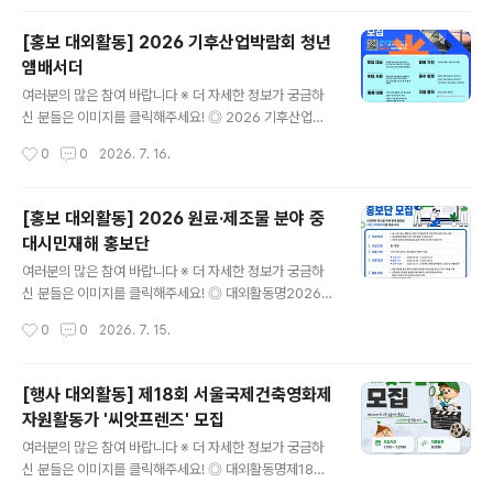
거주자) ◎ 접수방법신청서 다운..
텐츠를 만드는 일을 즐기시나요? 국립인천해양박물관 20
26 홍보 서포터즈‘오션크루 1기’ 모집국립인천해양박물관
[홍보 대외활동] 2026 기후산업박람회 청년
의 다양한 이야기를 직접 경험하고,자신만의 콘텐츠로 전
앰배서더
해줄홍보 서포터즈 ‘오션크루 1기’를 모집합니다. 오션크루
글 내용
는 박물관의 전시·교육·학술·문화행사 등에 참여한 뒤,현장
여러분의 많은 참여 바랍니다 ※ 더 자세한 정보가 궁금하
의 생생한 이야기를 글과 사진 또는 영상으로 소개하는 청
신 분들은 이미지를 클릭해주세요! ◎ 2026 기후산업국
년 서포터즈입니다. ◎ 모집 안내모집 기간2026. 7. 15.
제박람회(WCE) 청년 앰배서더 모집2026 기후산업국제
작성시간
0
0
2026. 7. 16.
(수) ~ 7. 29.(화), 2주간 모집 대상SNS를 적극적으로 활
박람회를 직접 보고, 즐기고, 알릴 주인공을 찾습니다!현장
용하는 만 19세 이상 ..
취재부터 SNS 홍보까지,나만의 시선으로 전하는 특별한
경험!그리고… 우수 활동 혜택은 무려 아이패드?! ◎ 모집
[홍보 대외활동] 2026 원료·제조물 분야 중
대상기후에 관심 있는 청년 누구나(만 19세 이상 34세 이
대시민재해 홍보단
하) / 개인 SNS 운영 및 홍보 유경험자■ 우대 사항- 정부
글 내용
및 공공기관 앰배서더 활동 및 국제행사 홍보 지원 유경험
여러분의 많은 참여 바랍니다 ※ 더 자세한 정보가 궁금하
자- 부산 지역 활동 가능자 및 부울경 거주자 ◎ 모집 인원
신 분들은 이미지를 클릭해주세요! ◎ 대외활동명2026
50명 ◎ 모집 기간2026. 7. 8.(수) ~ 7. 24.(금) ◎ 합격
원료·제조물 분야 중대시민재해 홍보단 2기 모집 ◎ 모집
작성시간
0
0
2026. 7. 15.
발표2026. 8월 초 ◎ 신청방법하단 링크 or QR코..
대상(1) 글, 사진, 영상, 웹툰 등 다양한 디지털콘텐츠 직접
제작 능력이 있는 사람(2) 취재 활동에 열정이 있는 개인
블로그 채널 운영자(3) 안전과 관련된 콘텐츠를 업로드한
[행사 대외활동] 제18회 서울국제건축영화제
이력이 있다면 가산점 부여 ◎ 모집 기간2026.07.08
자원활동가 '씨앗프렌즈' 모집
(수) ~ 2026.07.22(수)※ 마감일 23:59까지 지원서 접
글 내용
수 완료※ 우편/방문 접수 불가, 접수된 자료와 서류는 반환
여러분의 많은 참여 바랍니다 ※ 더 자세한 정보가 궁금하
하지 않음 (제출 후 수정 불가) ◎ 모집 대상- 대한민국 성
신 분들은 이미지를 클릭해주세요! ◎ 대외활동명제18회
인 누구나- 한국어로 의사소통이 가능한 국내 거주 외국
서울국제건축영화제 자원활동가 '씨앗프렌즈' 모집 ◎ 모