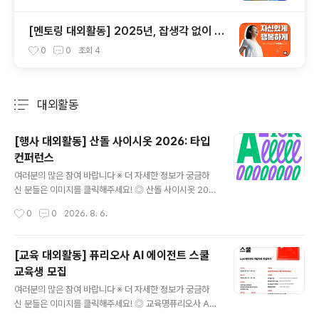
[멘토링 대외활동] 2025년, 잡생각 없이 가
장 '나답게' 성공하는 법 ㅣ자기계발 명상캠프
0
0
조회
4
대외활동
분류 전체보기
주요 글 목록
[행사 대외활동] 산돌 사이시옷 2026: 타입
컨퍼런스
글 내용
여러분의 많은 참여 바랍니다 ※ 더 자세한 정보가 궁금하
신 분들은 이미지를 클릭해주세요! ◎ 산돌 사이시옷 202
6 참가자 모집역대급 라인업으로 돌아온, 국내 유일무이
작성시간
0
0
2026. 8. 6.
타입 컨퍼런스 산돌 사이시옷 2026!디자이너 및 콘텐츠
실무자분들께 다양한 인사이트를 전달하는 행사로, 올해는
10월 16(금)~17일(토) DDP에서 진행됩니다. [연 사]프리
[교육 대외활동] 퓨리오사 AI 에이전트 스쿨
텐다드를 만든 길형진 디렉터우아한형제들의 한명수 CC
교육생 모집
O신신그래픽의 신해옥·신동혁 디자이너오이뮤의 신소현
글 내용
대표 [부가프로그램]- 사이시옷 인사이트 (네트워킹 프로
여러분의 많은 참여 바랍니다 ※ 더 자세한 정보가 궁금하
그램)- 브랜드 체험 부스- 익스클루시브 키트 (웰컴패키지
신 분들은 이미지를 클릭해주세요! ◎ 교육명퓨리오사 AI
& 한정 굿즈)- 사이시옷 트립 (현장 워크숍) *별도 예매 ◎
에이전트 스쿨 1기 ◎ 교육혜택[교육비는 0원, 혜택은 그