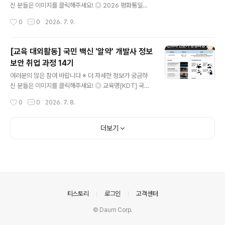
: 2026년 7월 24일(금) 15:00 ~ 17:00* OT는 필수 참
신 분들은 이미지를 클릭해주세요! ◎ 2026 평화통일교
석 일정으로, 불참 시 합격이 자동 취소됩니다. ◎ 모집절
육 현장견학 전라권역 참여자 모집- 청년의 시선을 따라 평
작성시간
0
0
2026. 7. 9.
차01. 서류 접수- 구글폼을 통한 지원서..
화와 통일을 새롭게 바라봅니다, 전라권 평화 여정'평화'와
‘통일’을 직접 보고, 듣고, 느끼는 시간.역사의 현장에서 청
년의 시선으로 '평화’와 ‘통일’을 다시 생각해봅니다. ◎ 기
[교육 대외활동] 국민 백신 '알약' 개발사 정보
간 및 일정- 모집기간 : 26.06.15.(월) - 26.07.17.(금)-
보안 취업 과정 14기
견학일시 : 26.07.22(수) - 26.07.24.(금) ◎ 견학장소-
글 내용
(정읍) 동학농민혁명기념관, 동학농민혁명박물관, 황토현
여러분의 많은 참여 바랍니다 ※ 더 자세한 정보가 궁금하
전적지- (광주) 5.18민주화운동기록관, 전일빌딩245-
신 분들은 이미지를 클릭해주세요! ◎ 교육명[KDT] 국민
(목포) 목포근대역사관, 호남권통일플러스센터 ◎ 지원자
백신 알약 개발사 이스트소프트 가디언즈 정보보안 과정 1
작성시간
0
0
2026. 7. 8.
격- 2030 청년* 신청일 기준 만1..
4기 ◎ 과정소개인프라 보안 전문가는 조직의 네트워크,
시스템, 데이터 등을 보호하고 안전하게 유지하는 역할을
합니다. 사이버공격으로 인한 경제피해의 증가와 디지털
더보기
심화로 보안 영역이 확장되고 있어, 글로벌 보안시장은 계
속해서 성장하고 있습니다. 해당 과정은 네트워크 및 시스
템 보안 설정, 취약점 분석과 보안 강화, 침해 사고 대응 등
의 업무를 담당하여 조직의 정보자산을 보호하고 사이버
공격으로부터의 위험을 최소화하는 인재를 양성합니다. ◎
주요 커리큘럼1. IT 시스템 및 보안 인프라 아키텍처 설계
의안내
티스토리
로그인
고객센터
2. 리눅스/윈도우 시스템 운영3. ..
© Daum Corp.