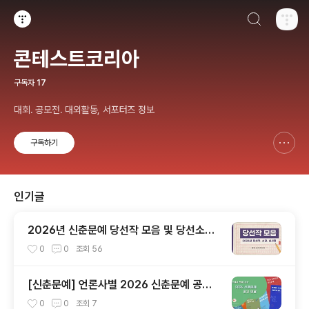
검색하기
티스토리
콘테스트코리아
구독자
17
대회. 공모전. 대외활동, 서포터즈 정보
구독하기
신고하기 레이어
열기
인기글
2026년 신춘문예 당선작 모음 및 당선소감,
심사평 총정리
0
0
조회
56
[신춘문예] 언론사별 2026 신춘문예 공고
모음
0
0
조회
7