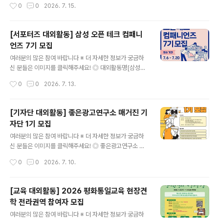
작성시간
0
0
2026. 7. 15.
인- 교육과정 및 활동기간 동안 적극적인 참여가 가능한 사
집 일정- 모집 기간: 2026년 7월 1일(수) - 7월 21일(화)
람-..
- 1차 서류 합격자 발표: 7월 24일(금)- 2차 면접 심사: 7
월 30일(목)- 최종 합격자 발표: 8월 3일(월)* 모집과 관
[서포터즈 대외활동] 삼성 오픈 테크 컴패니
련된 일정은 변동될 수 있습니다. ◎ 모집 분야▴안내데스
언즈 7기 모집
크팀- 전반적인 행사 안내 및 문의 응대- 홍보물 배포- 온
글 내용
라인 상영 홍보- 현장 설문조사 참여 유도- 게스트 안내 및
여러분의 많은 참여 바랍니다 ※ 더 자세한 정보가 궁금하
의전 ▴상영관팀- 관객 입·퇴장 안내- 티켓 검수- 게스트 토
신 분들은 이미지를 클릭해주세요! ◎ 대외활동명[삼성전
크(Guest Talk) 진행 보조- 호스트 아키텍트 포럼(Host
자] 삼성 오픈 테크 컴패니언즈 7기 모집 ◎ 모집 개요삼성
작성시간
0
0
2026. 7. 13.
Architect Forum) 진행 보조..
의 최신 기술 홍보에 관심과 열정을 다지고 있다면? ◎ 접
수 기간2026년 7월 06일(월) ~ 26년 7월 20일(월) ◎
모집 일정▶ 1차 서류합격자 발표 - 07월 22일(수)▶ 2차
[기자단 대외활동] 좋은광고연구소 매거진 기
프리젠테이션 심사 - 07월 27일(월) *온라인 심사▶ 최종
자단 1기 모집
합격자 발표 - 07월 31일(금)▶ 발대식 - 08월 07일(금)
글 내용
◎ 활동기간2026년 08월 07일(금) ~ 12월 18일(금) ◎
여러분의 많은 참여 바랍니다 ※ 더 자세한 정보가 궁금하
모집인원총 10명 내외 선발 ◎ 지원방법지원서와 콘텐츠
신 분들은 이미지를 클릭해주세요! ◎ 좋은광고연구소 매
(글 또는 영상 제출)▶ 지원서 : 자신의 인플루언서 경험을
거진 기자단 1기 모집좋은광고연구소 매거진 넛츠에서 첫
작성시간
0
0
2026. 7. 10.
소개하는 내용*지원서 양식에 작성하여 이..
번째 대학생 기자단을 모집합니다!광고·마케팅에 관심 있
는 대학생이라면 주목!직접 매거진을 기획하고, 촬영하고,
편집하며 실무 능력을 키우고 마케터로서 성장할 대학생을
[교육 대외활동] 2026 평화통일교육 현장견
기다리고 있습니다. ◎ 모집개요- 모집 인원 : 6명- 모집
학 전라권역 참여자 모집
기간 : 2026년 7월 6일(일) ~ 7월 17일(금)- 활동 기간 :
글 내용
2026년 8월 3일(월) ~ 8월 28일(금) (4주)- 온라인 OT
여러분의 많은 참여 바랍니다 ※ 더 자세한 정보가 궁금하