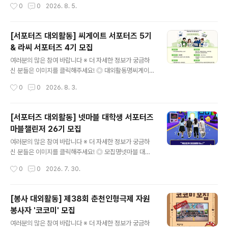
작성시간
0
0
2026. 8. 5.
참가자격국내/외에서 활동하는 디자인/타입에 관심있는 누
이상]• 교육비 전액 지원→ 지원 대상자 최대 120만 원의
구나 ◎ 신청기간- 슈퍼 ..
훈련비 지원• 퓨리오사AI 전문교육 수료증 발급• 기업 프
로젝트 및 서비스 배포→ 기업 과제 기반 프로젝트로 실무
[서포터즈 대외활동] 씨게이트 서포터즈 5기
포트폴리오 완성• 인턴십 · 채용 연계 지원→ 퓨리오사AI
& 라씨 서포터즈 4기 모집
및 한컴그룹사 인턴십 지원 기회 제공 ◎ 모집기간2026.
글 내용
7. 15(수) ~ 8. 18(화) ◎ 지원자격전공 · 나이 · 지역 무관
여러분의 많은 참여 바랍니다 ※ 더 자세한 정보가 궁금하
미취업자- AI 개발자를 꿈꾸는 30명 모집 ◎ 교육안내-
신 분들은 이미지를 클릭해주세요! ◎ 대외활동명씨게이트
교육기간: 2026. 8. 31(월) 개강 · 16주 / 640시간- 교육
서포터즈 5기 & 라씨 서포터즈 4기 모집 ◎ 응모자격IT와
작성시간
0
0
2026. 8. 3.
시간: 평일 09:00 ~ 18:00..
콘텐츠를 사랑하는 사람전체 활동 참여에 무리가 없는 사
람(발대식·해단식 참여 필수)전자제품 및 스토리지 제품에
관심이 많은 사람Seagate 또는 LaCie 제품의 매력을 직
[서포터즈 대외활동] 넷마블 대학생 서포터즈
접 경험해 보고 싶은 사람제품 체험 후 자신만의 콘텐츠를
마블챌린저 26기 모집
제작할 수 있는 사람 ◎ 활동내용오프라인 행사를 통한 브
글 내용
랜드 및 서포터즈 네트워크 형성하기최신 Seagate·LaCi
여러분의 많은 참여 바랍니다 ※ 더 자세한 정보가 궁금하
e 스토리지 제품을 직접 체험해 보기체험한 제품을 바탕으
신 분들은 이미지를 클릭해주세요! ◎ 모집명넷마블 대학
로 크리에이티브한 콘텐츠 제작하기미션은 총 4회 진행되
생 서포터즈 마블챌린저26기 모집 ◎ 활동내용- 온·오프
작성시간
0
0
2026. 7. 30.
며, 콘텐츠는 영상 또는 사진 형태로 자유롭게 제작개인 S
라인 PR/뉴미디어 기획 및 실행- 게임 리뷰 및 최신 트렌드
NS 등 다양한 온라인 채..
분석- 사내/외 행사 및 사회공헌 활동 참여- 격주 금요일
넷마블 사옥 지타워 방문 및 정기 활동 진행 (*시간표 조정
[봉사 대외활동] 제38회 춘천인형극제 자원
필수) ◎ 지원방법넷마블 공식 채용 홈페이지에서 지원'채
봉사자 '코코미' 모집
용공고' 탭> 마블챌린저 26기 모집 공고 ◎ 모집대상대학
글 내용
생이면 누구나 (휴학생 가능/ 졸업생 불가) ◎ 서류접수20
여러분의 많은 참여 바랍니다 ※ 더 자세한 정보가 궁금하