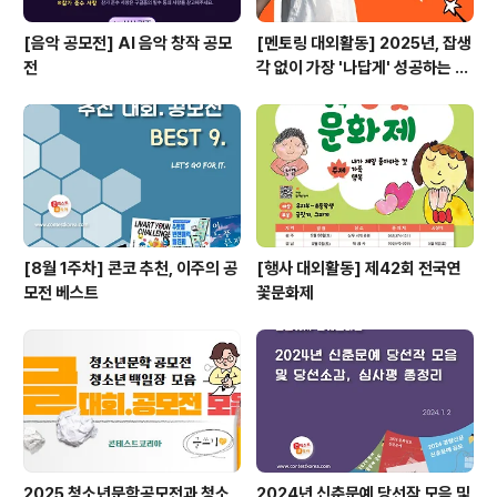
[음악 공모전] AI 음악 창작 공모
[멘토링 대외활동] 2025년, 잡생
전
각 없이 가장 '나답게' 성공하는 법
ㅣ자기계발 명상캠프
[8월 1주차] 콘코 추천, 이주의 공
[행사 대외활동] 제42회 전국연
모전 베스트
꽃문화제
2025 청소년문학공모전과 청소
2024년 신춘문예 당선작 모음 및