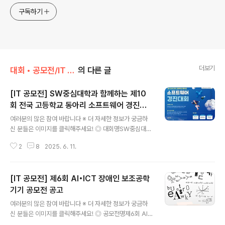
구독하기
더보기
대회 • 공모전/IT • 소프트웨어 • 게임
의 다른 글
[IT 공모전] SW중심대학과 함께하는 제10
회 전국 고등학교 동아리 소프트웨어 경진대
글 내용
회
여러분의 많은 참여 바랍니다 ※ 더 자세한 정보가 궁금하
신 분들은 이미지를 클릭해주세요! ◎ 대회명SW중심대학
과 함께하는 제10회 전국 고등학교 동아리 소프트웨어 경
2
8
2025. 6. 11.
진대회 ◎ 참가자격전국 고등학교 교내 동아리에 소속된
학생으로서 3~5명 단위의 팀을 구성하여 참가 (일반계고,
자율형고, 영재학교, 특수목적고, 특성화고 등 모든 유형의
[IT 공모전] 제6회 AI•ICT 장애인 보조공학
고등학교 대상) ◎ 접수기간2025.7.18.(금) 9:00 ~ 7.2
4.(목) 18:00 ◎ 프로젝트 주제인공지능 및 소프트웨어를
기기 공모전 공고
글 내용
통한 일상 생활 속의 아이디어 실현(기초 및 응용 SW, 인공
여러분의 많은 참여 바랍니다 ※ 더 자세한 정보가 궁금하
지능, 모바일앱, 임베디드 SW를 포함한 SW 전 분야) ◎
신 분들은 이미지를 클릭해주세요! ◎ 공모전명제6회 AI·I
예선참가신청서와 프로젝트 계획서 온라인 제출- 참가신
CT 장애인 보조공학기기 공모전 ◎ 공모주제AI·ICT 기술