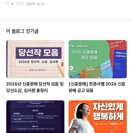
청서: 자필 서명 후 스캔하여 pdf 저장- 프로젝트계획서: p
4
2
2025. 6. 4.
이 접목된 장애인 보조공학기기 제품 ◎ 응모자격국민 누
df ..
구나 (개인 또는 단체 7명이내) ◎ 공모전 일정가. 공모접
수: '25. 5. 19.(월)~6. 18.(수)- 담당자 이메일 접수(붙임
참조)나. 서류심사: '25. 6. 23.(월)~7. 4.(금)- 신청 접수
중 서류심사를 통해 발표 대상자(6팀) 선정다. 발표심사:
이 블로그 인기글
'25. 7. 10.(목)- 발표 대상자 중 최종 심사 진출(3팀) 선
정- 발표심사는 (시)제품 개발·제작이 시각적으로 구현된
형태(ppt, 설계도면 등)로 제시한 자료에 대한 발표로 진행
라. 시제품 제작: '..
2026년 신춘문예 당선작 모음 및
[신춘문예] 언론사별 2026 신춘
당선소감, 심사평 총정리
문예 공고 모음