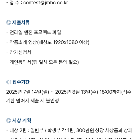
-
접 수
: contest@jmbc.co.kr
◎ 제출서류
-
언리얼 엔진 프로젝트 파일
-
작품소개 영상
(
해상도
1920x1080
이상
)
-
참가신청서
-
개인동의서
(
팀 일시 모두 동의 필요
)
◎ 접수기간
2025
년
7
월
14
일
(
월
) ~ 2025
년
8
월
13
일
(
수
) 18:00
까지
(
접수
기한 넘어서 제출 시 불인정
◎ 시상 계획
-
대상
2
팀
:
일반부
/
학생부 각
1
팀
, 300
만원 상당 시상품과 상패