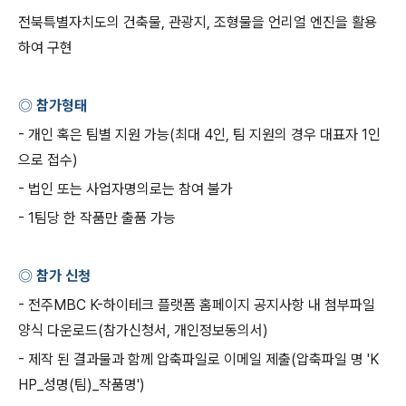
전북특별자치도의 건축물
,
관광지
,
조형물을 언리얼 엔진을 활용
하여 구현
◎ 참가형태
-
개인 혹은 팀별 지원 가능
(
최대
4
인
,
팀 지원의 경우 대표자
1
인
으로 접수
)
-
법인 또는 사업자명의로는 참여 불가
- 1
팀당 한 작품만 출품 가능
◎ 참가 신청
-
전주
MBC K-
하이테크 플랫폼 홈페이지 공지사항 내 첨부파일
양식 다운로드
(
참가신청서
,
개인정보동의서
)
-
제작 된 결과물과 함께 압축파일로 이메일 제출
(
압축파일 명
'K
HP_
성명
(
팀
)_
작품명
')