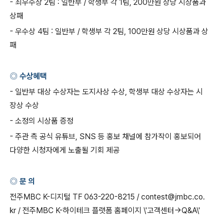
-
최우수상
2
팀
:
일반부
/
학생부 각
1
팀
, 200
만원 상당 시상품과
상패
-
우수상
4
팀
:
일반부
/
학생부 각
2
팀
, 100
만원 상당 시상품과 상
패
◎ 수상혜택
-
일반부 대상 수상자는 도지사상 수상
,
학생부 대상 수상자는 시
장상 수상
-
소정의 시상품 증정
-
주관 측 공식 유튜브
, SNS
등 홍보 채널에 참가작이 홍보되어
다양한 시청자에게 노출될 기회 제공
◎ 문 의
전주
MBC K-
디지털
TF 063-220-8215 / contest@jmbc.co.
kr /
전주
MBC K-
하이테크 플랫폼 홈페이지
\'
고객센터
->Q&A\'