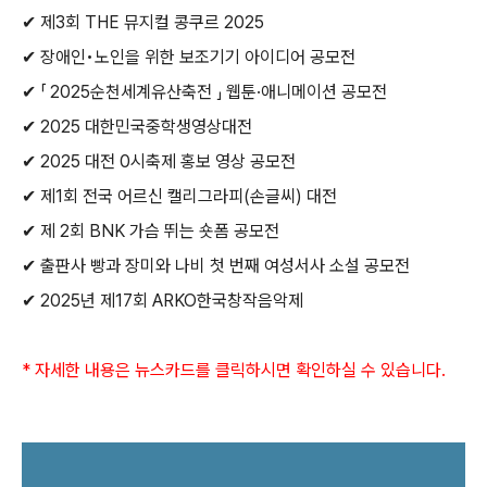
✔
제
3
회
THE
뮤지컬 콩쿠르
2025
✔
장애인•노인을 위한 보조기기 아이디어 공모전
✔
「
2025
순천세계유산축전 」 웹툰
·
애니메이션 공모전
✔
2025
대한민국중학생영상대전
✔
2025
대전
0
시축제 홍보 영상 공모전
✔
제
1
회 전국 어르신 캘리그라피
(
손글씨
)
대전
✔
제
2
회
BNK
가슴 뛰는 숏폼 공모전
✔
출판사 빵과 장미와 나비 첫 번째 여성서사 소설 공모전
✔
2025
년 제
17
회
ARKO
한국창작음악제
*
자세한 내용은 뉴스카드를 클릭하시면 확인하실 수 있습니다
.