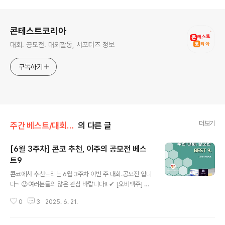
로그 정보
콘테스트코리아
대회. 공모전. 대외활동, 서포터즈 정보
구독하기
더보기
주간 베스트/대회 • 공모전
의 다른 글
[6월 3주차] 콘코 추천, 이주의 공모전 베스
트9
글 내용
콘코에서 추천드리는 6월 3주차 이번 주 대회.공모전 입니
다~ 😉여러분들의 많은 관심 바랍니다!! ✔ [오비맥주] 크
리에이티브 공모전 Creative X Challengers 참가자 모
0
3
2025. 6. 21.
집✔ 카카오창작재단 1st 그로우업 창작캠프✔ 제17회 하
늘사랑 그림공모전✔ [끄라몽] 80회 ‘자유주제(FREE ST
YLE)’ 디자인 공모전✔ 광주 안전 STORY 공모전✔ GX