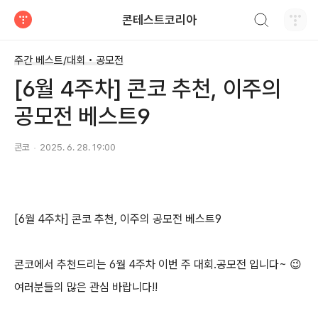
검색하기
콘테스트코리아
티스토리
주간 베스트/대회 • 공모전
[6월 4주차] 콘코 추천, 이주의
공모전 베스트9
콘코
2025. 6. 28. 19:00
[6
월
4
주차
]
콘코 추천
,
이주의 공모전 베스트
9
콘코에서 추천드리는
6
월
4
주차 이번 주 대회
.
공모전 입니다
~
😉
여러분들의 많은 관심 바랍니다
!!