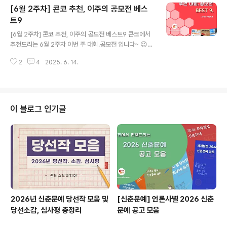
[6월 2주차] 콘코 추천, 이주의 공모전 베스
G 2025 게임음악 경연대회 The 2nd GXG SOUND T
RACK✔ 특허청X아름다운가게! 착한 아이디어 경진대회
트9
글 내용
✔ 2025 제5회 수원 초중학생 국제교류작품전✔ 윤동주
[6월 2주차] 콘코 추천, 이주의 공모전 베스트9 콘코에서
문학제> 공모형 프로그램 참여자 모집 * 자세한 내용은 뉴
추천드리는 6월 2주차 이번 주 대회.공모전 입니다~ 😉여
스카드를 클릭하시면 확인하실 수 있습니다. 자세한 내용
러분들의 많은 관심 바랍니다!! ✔ 울산광역시 남구 외황강
은 콘테스트코리아 홈페이지에서 확인하시면 도움이 됩니
2
4
2025. 6. 14.
역사문화권 장편소설 전국 공모전✔ 2025년 해양수산 창
다~콘테..
업 콘테스트✔ 2025 서울뷰티위크 비즈니스 밋업 피칭대
회✔ 청소년 푸드테크 경진대회, 라운드스퀘어 프라이즈✔
제3회 스마트축산 AI 경진대회✔ 2025 카쟈: 한국 청소
년 아트 페스티벌✔ 2025 한국주니어수학올림피아드(KJ
이 블로그 인기글
MO)✔ [한국문화예술교육진흥원]기관 캐릭터 공모전✔
제3회 한컷공감 미술대회 * 자세한 내용은 뉴스카드를 클
릭하시면 확인하실 수 있습니다. 자세한 내용은 콘테스트
코리아 홈페이지에서 확인하시면 도움이 됩니다~콘테스
트, 공모전, 대외활동 정보 / 소개..
2026년 신춘문예 당선작 모음 및
[신춘문예] 언론사별 2026 신춘
당선소감, 심사평 총정리
문예 공고 모음