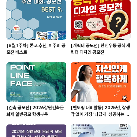
[8월 1주차] 콘코 추천, 이주의 공
[캐릭터 공모전] 한신우동 공식 캐
모전 베스트
릭터 디자인 공모전
[건축 공모전] 2026강원건축문
[멘토링 대외활동] 2025년, 잡생
화제 일반공모 학생부문
각 없이 가장 '나답게' 성공하는 법
ㅣ자기계발 명상캠프