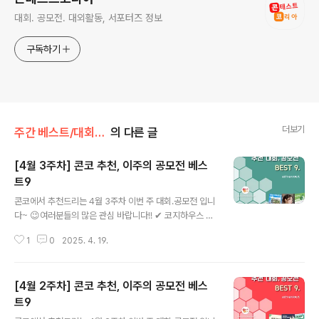
대회. 공모전. 대외활동, 서포터즈 정보
구독하기
더보기
주간 베스트/대회 • 공모전
의 다른 글
[4월 3주차] 콘코 추천, 이주의 공모전 베스
트9
글 내용
콘코에서 추천드리는 4월 3주차 이번 주 대회.공모전 입니
다~ 😉여러분들의 많은 관심 바랍니다!! ✔ 코지하우스 제
1회 어린이 그림 그리기 대회✔ 2025년 충남관광 사진·영
1
0
2025. 4. 19.
상 공모전✔ 예스24 크레마AI 캐릭터 공모전✔ TJ노래방
과 함께하는 TJ챌린지 시즌4✔ 2025 춘천여행 SNS 공
모전 '함께 가고 싶은 도시, Romantic 춘천'✔ 우리 가족
[4월 2주차] 콘코 추천, 이주의 공모전 베스
이 최고! 공모전 (가족을 이루다, 미래를 잇다)✔ 제3회 1분
소설 공모전✔ 가족네컷 미디어 콘텐츠 공모전✔ 제20회
트9
글 내용
전태일청소년문학상 * 자세한 내용은 뉴스카드를 클릭하