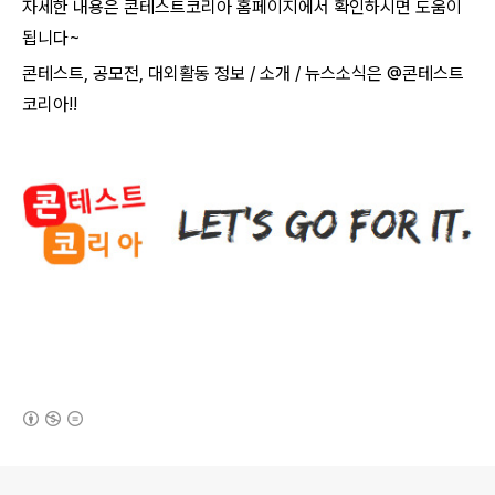
자세한 내용은 콘테스트코리아 홈페이지에서 확인하시면 도움이
됩니다
~​
콘테스트
,
공모전
,
대외활동 정보
/
소개
/
뉴스소식은
@
콘테스트
코리아
!!
(새창열림)
로그 정보