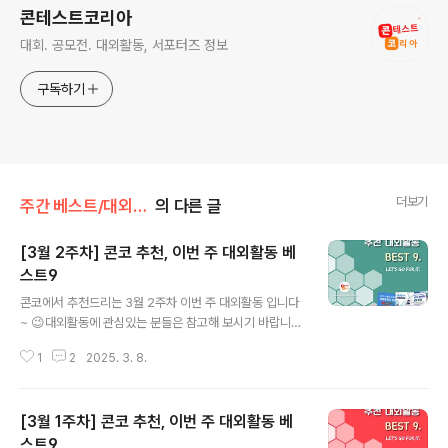
콘테스트코리아
대회. 공모전. 대외활동, 서포터즈 정보
구독하기
더보기
주간 베스트/대외활동
의 다른 글
[3월 2주차] 콘코 추천, 이번 주 대외활동 베
스트9
글 내용
콘코에서 추천드리는 3월 2주차 이번 주 대외활동 입니다
~ 😉대외활동에 관심있는 분들은 참고해 보시기 바랍니
다!! ✔ AI 활용 업무 효율 높이기: 온/오프 동시 강의✔ 심
1
2
2025. 3. 8.
곡동종합사회복지관 2025년 심포니 서포터즈 모집✔ 20
25년 대구 북구 청년 도시재생 서포터즈✔ 2025년 K-얼
서포터즈 모집✔ 2025 부활절퍼레이드 자원봉사자 모집
[3월 1주차] 콘코 추천, 이번 주 대외활동 베
✔ 2025 NMK 오케스트라 아카데미 단원모집✔ 2025
서울동행기획 신입 모집✔ 2025 서울시 지구의 날 행사
스트9