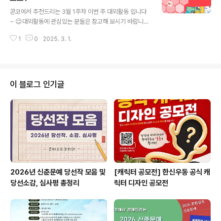
글 내용
홍보 서포터즈 모집✔ [연수구가족센터]다문화가족자녀
콘코에서 추천드리는 3월 1주차 이번 주 대외활동 입니다
다(多)잇는 멘토링 멘토 모집​* 자세한 내용은 뉴스카드를
~ 😉대외활동에 관심있는 분들은 참고해 보시기 바랍니
클릭하시면 확인하실 수 있습니다. 자세한 내용은 콘테스
다!! ✔ [그로스쿨] 패스트트랙 8기, 마케터 취업 실무과정
트코리아 홈페이지에서 확인하시면 도움이 됩니다~​콘테스
1
0
2025. 3. 1.
✔ [전액국비] 130일 취업 부트캠프 (3월)✔ [위비스몰]
트, 공모전, 대외활동 정보 / 소..
공식 서포터즈 '위비스크루' 1기 모집✔ 글로컬 발효스쿨 3
기 모집✔ 2025 국가유산 방문코스 활동가 2기 모집✔ 국
내 1위 유전체 분석기업 [마크로젠] 젠토커 3기 모집✔ 20
25 강동종합사회복지관 대학생 서포터즈 모집✔ 2025
이 블로그 인기글
서초교육복지센터 담담서포터즈 7기 교육복지활동가 모집
✔ 제21회 청소년특별회의 청소년위원 모집​* 자세한 내용
은 뉴스카드를 클릭하시면 확인하실 수 있습니다. 자세한
내용은 콘테스트코리아 홈페이지에서 확인하시면 도움이
됩니다~​콘테스트, 공모전,..
2026년 신춘문예 당선작 모음 및
[캐릭터 공모전] 한신우동 공식 캐
당선소감, 심사평 총정리
릭터 디자인 공모전