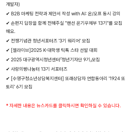
개발자
)
✔
B2B
마케팅 전략과 제안서 작성
with AI:
온
/
오프 동시 강의
✔
손편지 답장을 함께 전해주실
"
랜선 온기우체부
13
기
"
를 모집
해요
.
✔
전쟁기념관 청년서포터즈
'3
기 워리어
'
모집
✔
[
셀라이브
]2025 K-
대학생 틱톡 스타 선발 대회
✔
2025
대구광역시청년센터「청년기자단
9
기」모집
✔
사랑의빵나눔터
13
기 서포터즈
✔
[
수영구청소년상담복지센터
]
또래상담자 연합동아리
'1924
또
토리
' 6
기 모집
*
자세한 내용은 뉴스카드를 클릭하시면 확인하실 수 있습니다
.