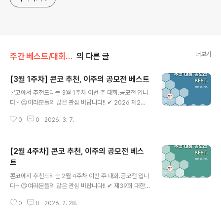
더보기
주간 베스트/대회 • 공모전
의 다른 글
[3월 1주차] 콘코 추천, 이주의 공모전 베스트
글 내용
콘코에서 추천드리는 3월 1주차 이번 주 대회.공모전 입니
다~ 😉여러분들의 많은 관심 바랍니다!! ✔ 2026 제2회
단종의 미식제 미식광산> 전국요리경연대회✔ 2026 광
0
0
2026. 3. 7.
화문글판 대학생 디자인 공모전✔ 2026 밀리로드 출간 공
모전 시즌 2✔ 「산재신청 바로알기」숏폼 영상 공모전✔ 20
26 ICT 융합 프로젝트 공모전 * 자세한 내용은 뉴스카드
[2월 4주차] 콘코 추천, 이주의 공모전 베스
를 클릭하시면 확인하실 수 있습니다. 자세한 내용은 콘테
스트코리아 홈페이지에서 확인하시면 도움이 됩니다~콘테
트
글 내용
스트, 공모전, 대외활동 정보 / 소개 / 뉴스소식은 @콘테스
콘코에서 추천드리는 2월 4주차 이번 주 대회.공모전 입니
트코리아!!
다~ 😉여러분들의 많은 관심 바랍니다!! ✔ 제39회 대한
민국학생발명전시회✔ 2026 시민제안 자원봉사 아이디
0
0
2026. 2. 28.
어 공모전✔ 제 13회 이든클래식 음악콩쿠르✔ 「제6회 여
주 오곡으로 빚은 가양주 품평회」 참가자 모집✔ 대전 0시