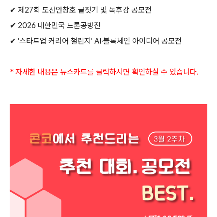
✔
제
27
회 도산안창호 글짓기 및 독후감 공모전
✔
2026
대한민국 드론공방전
✔
'
스타트업 커리어 챌린지
' AI·
블록체인 아이디어 공모전
*
자세한 내용은 뉴스카드를 클릭하시면 확인하실 수 있습니다
.