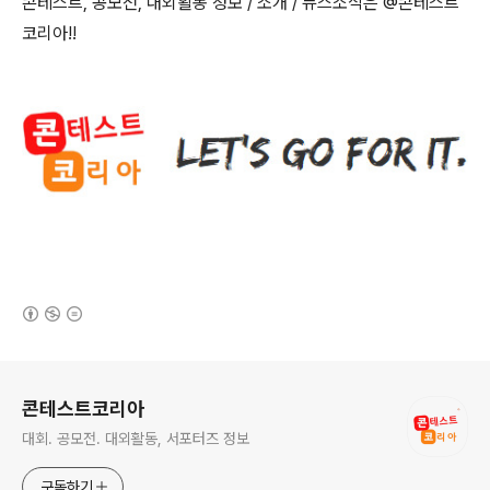
콘테스트
,
공모전
,
대외활동 정보
/
소개
/
뉴스소식은
@
콘테스트
코리아
!!
(새창열림)
로그 정보
콘테스트코리아
대회. 공모전. 대외활동, 서포터즈 정보
구독하기