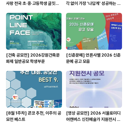
사랑 전국 초·중·고등학생 글짓기
각 없이 가장 '나답게' 성공하는 법
공모전
ㅣ자기계발 명상캠프
[건축 공모전] 2026강원건축문
[신춘문예] 언론사별 2026 신춘
화제 일반공모 학생부문
문예 공고 모음
[8월 1주차] 콘코 추천, 이주의 공
[영상 공모전] 2026 서울로미디
모전 베스트
어캔버스 신진예술가 지원전시 공
모