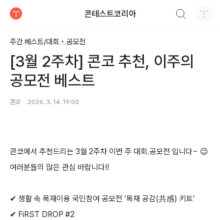
검색하기
콘테스트코리아
티스토리
주간 베스트/대회 • 공모전
[3월 2주차] 콘코 추천, 이주의
공모전 베스트
콘코
2026. 3. 14. 19:00
콘코에서 추천드리는
3
월
2
주차 이번 주 대회
.
공모전 입니다
~
😉
여러분들의 많은 관심 바랍니다
!!
✔
생활 속 목재이용 국민참여 공모전
‘
목재 공감
(
共感
)
키트
’
✔
FiRST DROP #2