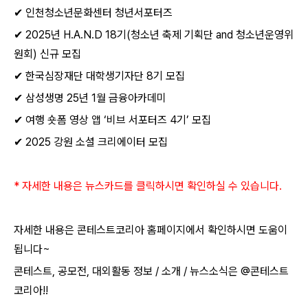
✔
인천청소년문화센터 청년서포터즈
✔
2025
년
H.A.N.D 18
기
(
청소년 축제 기획단
and
청소년운영위
원회
)
신규 모집
✔
한국심장재단 대학생기자단
8
기 모집
✔
삼성생명
25
년
1
월 금융아카데미
✔
여행 숏폼 영상 앱
‘
비브 서포터즈
4
기
’
모집
✔
2025
강원 소셜 크리에이터 모집
*
자세한 내용은 뉴스카드를 클릭하시면 확인하실 수 있습니다
.
자세한 내용은 콘테스트코리아 홈페이지에서 확인하시면 도움이
됩니다
~​
콘테스트
,
공모전
,
대외활동 정보
/
소개
/
뉴스소식은
@
콘테스트
코리아
!!