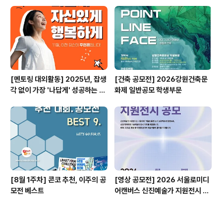
공모전
[멘토링 대외활동] 2025년, 잡생
[건축 공모전] 2026강원건축문
각 없이 가장 '나답게' 성공하는 법
화제 일반공모 학생부문
ㅣ자기계발 명상캠프
[8월 1주차] 콘코 추천, 이주의 공
[영상 공모전] 2026 서울로미디
모전 베스트
어캔버스 신진예술가 지원전시 공
모