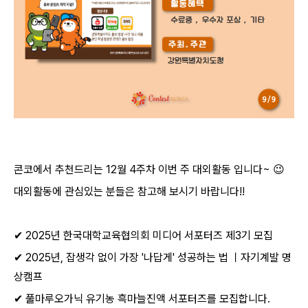
콘코에서 추천드리는
12
월
4
주차 이번 주 대외활동 입니다
~
😉
대외활동에 관심있는 분들은 참고해 보시기 바랍니다
!!
✔
2025
년 한국대학교육협의회 미디어 서포터즈 제
3
기 모집
✔
2025
년
,
잡생각 없이 가장
'
나답게
'
성공하는 법 ㅣ자기계발 명
상캠프
✔
풀마루오가닉 유기농 흑마늘진액 서포터즈를 모집합니다
.