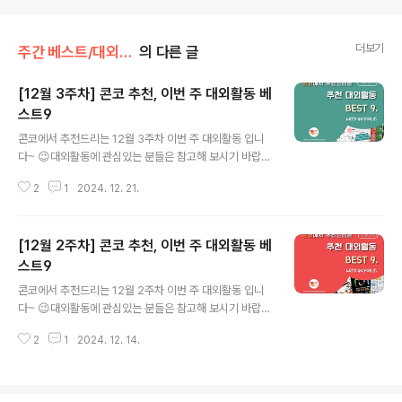
더보기
주간 베스트/대외활동
의 다른 글
[12월 3주차] 콘코 추천, 이번 주 대외활동 베
스트9
글 내용
콘코에서 추천드리는 12월 3주차 이번 주 대외활동 입니
다~ 😉대외활동에 관심있는 분들은 참고해 보시기 바랍니
다!! ✔ 2024 포널스 대학생 서포터즈 포그니 2기 모집✔
2
1
2024. 12. 21.
클라우드 데브옵스 프론트엔드&백엔드 자바(JAVA) 풀스
텍 개발자 취업캠프 9회차✔ 해커스라이브 프렌즈 1기>를
모집합니다.✔ 블로그도 취업 전략이 됩니다. 실무형 블로
[12월 2주차] 콘코 추천, 이번 주 대외활동 베
그 콘텐츠로 취업 성공할 서포터즈 모집✔ KOICA 르완다
중등학교 ICT 역량강화 프로젝트 봉사단(2기)✔ 엔터 현
스트9
글 내용
업자와 마케팅 커리어 준비_K-POP 데이터 드리븐 마케팅
콘코에서 추천드리는 12월 2주차 이번 주 대외활동 입니
3기 모집✔ Global Contents Marketing Supporter
다~ 😉대외활동에 관심있는 분들은 참고해 보시기 바랍니
s 2기✔ 서울시립청소년음악센터 뮤직 시네마> 참여자 모
다!! ✔ 2025년 LG전자 베스트샵 서포터즈✔ [전액무료]
집 (뮤지컬 실황 상영) ✔ [글로벌케어] 마케팅 대외활동 글
2
1
2024. 12. 14.
빅데이터 기반 컴퓨터비전(CV) 사이언티스트 과정✔ 패쉬
로벌..
콘 서포터즈 1기 모집✔ 6주 만에 시집 출판 프로젝트 19
기 참여자 모집!✔ [청년취업사관학교 도봉캠퍼스] 챗GP
T와 랭체인을 활용한 LLM 기반 AI 앱 개발 참가자 모집✔