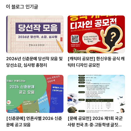
제 10 회 IAFM Köln(독일 쾰른 음악원) 온라인 단기음악
이 블로그 인기글
연수✔ (반도체설계광주최초) ARM코어기반 반도체설계
제어 전문가 양성 교육생 모집✔ [리턴라이프] 한통쏙 단백
질쉐이크 쏙포터즈 9기✔ 마케팅 그룹사 CCFM 채용연계
패키지(3주 훈련 후 취업)​* 자세한 내용은 뉴스카드를 클
릭하시면 확인하실..
2026년 신춘문예 당선작 모음 및
[캐릭터 공모전] 한신우동 공식 캐
당선소감, 심사평 총정리
릭터 디자인 공모전
[신춘문예] 언론사별 2026 신춘
[문예 공모전] 2026 제1회 국군
문예 공고 모음
사랑 전국 초·중·고등학생 글짓기