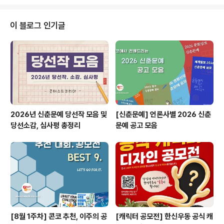
농어촌청소년 숏폼 영상공모전 하반기 공모 안내✔ 제10
회 서울 국제 29초영화제✔ 2024년 모빌리티 융합 메이
커톤 '스위치 프로젝트'✔ 사단법인 은구와 함께하는 202
이 블로그 인기글
4 마약 중독 예방 콘텐츠 공모전✔ 제3회 한국여성작가 회
화공모전 & 200 K-WOMEN IN PARIS * 자세한 내용
은 뉴스카드를 클릭하시면 확인하실 수 있습니다. 자세한
내용은 콘테스트코리아 홈페이지에서 확인하시면 도움이
됩니다~콘테스트,..
2026년 신춘문예 당선작 모음 및
[신춘문예] 언론사별 2026 신춘
당선소감, 심사평 총정리
문예 공고 모음
[8월 1주차] 콘코 추천, 이주의 공
[캐릭터 공모전] 한신우동 공식 캐