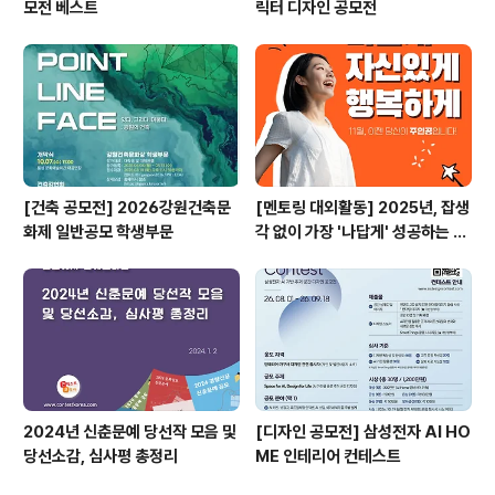
모전 베스트
릭터 디자인 공모전
[건축 공모전] 2026강원건축문
[멘토링 대외활동] 2025년, 잡생
화제 일반공모 학생부문
각 없이 가장 '나답게' 성공하는 법
ㅣ자기계발 명상캠프
2024년 신춘문예 당선작 모음 및
[디자인 공모전] 삼성전자 AI HO
당선소감, 심사평 총정리
ME 인테리어 컨테스트