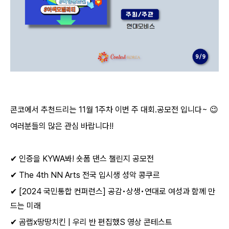
콘코에서 추천드리는
11
월
1
주차 이번 주 대회
.
공모전 입니다
~
😉
여러분들의 많은 관심 바랍니다
!!
✔
인증을
KYWA
봐
!
숏폼 댄스 챌린지 공모전
✔
The 4th NN Arts
전국 입시생 성악 콩쿠르
✔
[2024
국민통합 컨퍼런스
]
공감
•
상생
•
연대로 여성과 함께 만
드는 미래
✔
곰랩
x
땅땅치킨
|
우리 반 편집했
S
영상 콘테스트