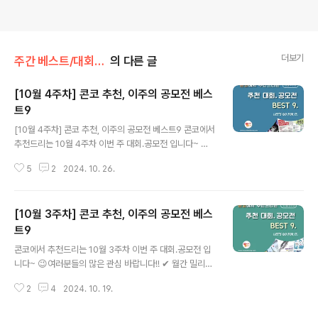
더보기
주간 베스트/대회 • 공모전
의 다른 글
[10월 4주차] 콘코 추천, 이주의 공모전 베스
트9
글 내용
[10월 4주차] 콘코 추천, 이주의 공모전 베스트9 콘코에서
추천드리는 10월 4주차 이번 주 대회.공모전 입니다~ 😉
여러분들의 많은 관심 바랍니다!! ✔ 2025 천만아트포영
5
2
2024. 10. 26.
(ChunMan Art for Young) 공모 ✔ 2024년 승가원 장
애바로알기콘텐츠 공모전 ✔ 2024 제14회 KGTA 국
제 주얼리 아트 디자인 컨테스트 ✔ 2024년 AI 활용 아이
[10월 3주차] 콘코 추천, 이주의 공모전 베스
디어 공모전 ✔ 제 1회 서울 청소년 웹툰•숏폼 공모전 ✔
제5회 크리에이티브 브릿지 페스티벌✔ 2024년 청소년
트9
글 내용
참여활동 수기 공모전 ✔ 2024 미래작가상 – 사진영상공
콘코에서 추천드리는 10월 3주차 이번 주 대회.공모전 입
모전 ✔ 제5회 어린이 안전사고 예방 아이디어 공모전
니다~ 😉여러분들의 많은 관심 바랍니다!! ✔ 월간 밀리로
자세한 내용은 콘테스트코리아 홈페이지에서 확인하시면
드 10월 창작 지원 프로젝트✔ 2024년 제7회 미시령힐링
도움이 됩니다~콘테스트, 공모전, 대외활동 정보 /..
2
4
2024. 10. 19.
가도 44초 영상제✔ 2024 세종학당 학습자 대한민국 체
류 경험 사례 공모전✔ 시편150공모제(시즌2)✔ 2024