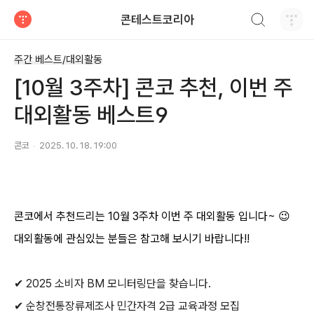
검색하기
콘테스트코리아
티스토리
주간 베스트/대외활동
[10월 3주차] 콘코 추천, 이번 주
대외활동 베스트9
콘코
2025. 10. 18. 19:00
콘코에서 추천드리는
10
월
3
주차 이번 주 대외활동 입니다
~
😉
대외활동에 관심있는 분들은 참고해 보시기 바랍니다
!!
✔
2025
소비자
BM
모니터링단을 찾습니다
.
✔
순창전통장류제조사 민간자격
2
급 교육과정 모집