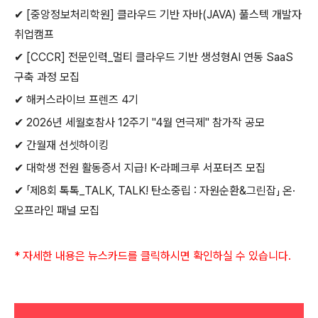
✔
[
중앙정보처리학원
]
클라우드 기반 자바
(JAVA)
풀스텍 개발자
취업캠프
✔
[CCCR]
전문인력
_
멀티 클라우드 기반 생성형
AI
연동
SaaS
구축 과정 모집
✔
해커스라이브 프렌즈
4
기
✔
2026
년 세월호참사
12
주기
"4
월 연극제
"
참가작 공모
✔
간월재 선셋하이킹
✔
대학생 전원 활동증서 지급
! K-
라페크루 서포터즈 모집
✔
「제
8
회
톡톡
_TALK, TALK!
탄소중립
:
자원순환
&
그린잡」
온
·
오프라인
패널
모집
*
자세한 내용은 뉴스카드를 클릭하시면 확인하실 수 있습니다
.