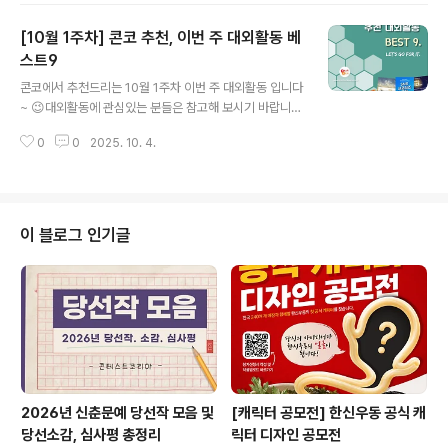
집✔ 2025 남도 스토리뱅크 웹소설 아카데미 수강생 모집
[10월 1주차] 콘코 추천, 이번 주 대외활동 베
✔ [한국건설기술인협회] 제1기 청년홍보대사 모집✔ 검진
모아 서포터즈 '모아리포터' 5기 모집✔ 뮤지컬 동아리 [T
스트9
글 내용
he열정뮤지컬] 42기 배우모집✔ 서울시 전통시장 및 골목
콘코에서 추천드리는 10월 1주차 이번 주 대외활동 입니다
상권 홍보 서포터즈 모집​* 자세한 내용은 뉴스카드를 클릭
~ 😉대외활동에 관심있는 분들은 참고해 보시기 바랍니
하시면 확인하실 수 있습니다. 자세한 내용은 콘테스트코
다!! ✔ [클룩] 교환학생 서포터즈: 클루키즈 1기 모집✔ [교
리아 홈페이지에서 확인하시면 도움이 됩니다~​콘테스트,
0
0
2025. 10. 4.
육 모집] 상표정보검색사 전문가 양성교육✔ 카카오클라우
공모전, 대외활동 정보 / 소개 ..
드 AIaaS 마스터 클래스 3기 수강생 모집✔ [행정안전부
사단법인 한국사회공헌협회] 청년챔프단 21기 대모집✔ 2
025 캠브리지 링구아스킬 SNS 서포터즈 모집✔ SOOP
프레스 7기✔ 2025 공학페스티벌 서포터즈 E2메이트 모
이 블로그 인기글
집✔ [SNS 서포터즈 모집] 자월도 붉은 달 페스티벌 서포
터즈 체험단 모집✔ [도봉SeSAC 3기] 비전공자도 가능
한 ChatGPT활용 AI개발자 양성과정​* 자세한 내용은 뉴
스카드를 클릭하시면 확인하실 수 있습니다. 자세한 내용
은 콘테스트코리아 ..
2026년 신춘문예 당선작 모음 및
[캐릭터 공모전] 한신우동 공식 캐
당선소감, 심사평 총정리
릭터 디자인 공모전