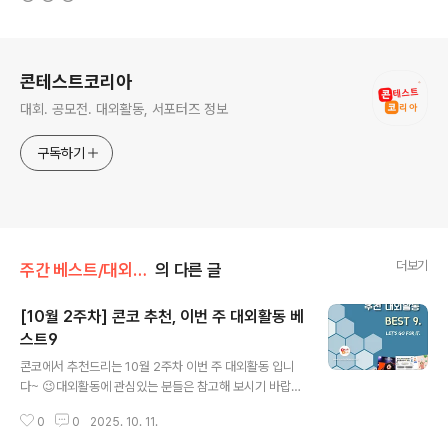
로그 정보
콘테스트코리아
대회. 공모전. 대외활동, 서포터즈 정보
구독하기
더보기
주간 베스트/대외활동
의 다른 글
[10월 2주차] 콘코 추천, 이번 주 대외활동 베
스트9
글 내용
콘코에서 추천드리는 10월 2주차 이번 주 대외활동 입니
다~ 😉대외활동에 관심있는 분들은 참고해 보시기 바랍니
다!! ✔ 2026년 한화생명금융서비스 금융전문가, 금융리
0
0
2025. 10. 11.
더 양성과정 HFL 2기 모집✔ 제3회 서울퀀텀플랫폼 포럼
✔ 스마일게이트 인디게임 프로토타이핑 챌린지 시즌 2 모