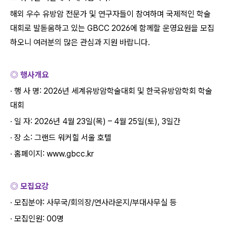
해외 우수 유방암 전문가 및 연구자들이 참여하며 국제적인 학술
대회로 발돋움하고 있는
GBCC 2026
에 함께할 운영요원을 모집
하오니 여러분의 많은 관심과 지원 바랍니다
.
◎ 행사개요
∙
행 사 명
: 2026
년 세계유방암학술대회 및 한국유방암학회 학술
대회
∙
일 자
: 2026
년
4
월
23
일
(
목
) – 4
월
25
일
(
토
), 3
일간
∙
장 소
:
그랜드 워커힐 서울 호텔
∙
홈페이지
: www.gbcc.kr
◎ 모집요강
∙
모집분야
:
사무국
/
회의장
/
연사라운지
/
부대사무실 등
∙
모집인원
: 00
명