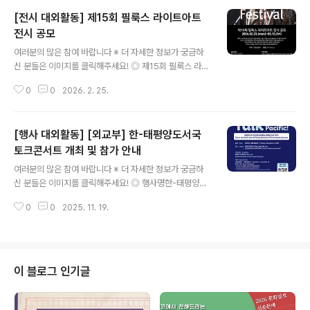
[전시 대외활동] 제15회 필룩스 라이트아트
전시 공모
글 내용
여러분의 많은 참여 바랍니다 ※ 더 자세한 정보가 궁금하
신 분들은 이미지를 클릭해주세요! ◎ 제15회 필룩스 라이
트아트 전시 공모필룩스 라이트아트 공모전은 빛을 주재료
0
0
2026. 2. 25.
나 핵심 조형 요소로 활용하는 작가를 지원하며, 선정 시 조
명박물관에서 개인전을 통해 작품 세계를 선보일 기회를
제공합니다. 형식에 얽매이지 않는 실험과 공간에 대한 새
[행사 대외활동] [외교부] 한-태평양도서국
로운 해석을 통해 빛으로 세계를 사유하는 모든 예술적 탐
구를 환영합니다. ◎ 공모 일정○ 공고 : 2026.01.26.(월)
토크콘서트 개최 및 참가 안내
글 내용
~03.13.(금)○ 접수 : 2026.02.23.(월)~03.13.(금요일
여러분의 많은 참여 바랍니다 ※ 더 자세한 정보가 궁금하
자정까지)○ 1차 서류심사 통과자 발표 : 03.30.(월) 조명
신 분들은 이미지를 클릭해주세요! ◎ 행사명한-태평양도
박물관 홈페이지 공지 및 개별 연락○ 2차 PT심사 : 04.0
서국 토크콘서트 (Talk the Blue Pacific!) ◎ 행사개요
9.(목)(장소 : 경기도 양주 조명박물관)○ 최..
0
0
2025. 11. 19.
외교부는 ‘태평양도서국 외교장관과 함께하는 태평양도서
국 이야기’를 주제로태평양도서국에 대한 다양한 이야기를
나누고 소통하는 시간을 마련하고자「한-태평양도서국 토
크콘서트(Talk the Blue Pacific!)」를아래와 같이 개최하
오니 많은 관심과 참여를 바랍니다. ◎ 주제태평양도서국
이 블로그 인기글
외교장관과 함께하는 태평양도서국 이야기 ◎ 일자2025
년 12월 9일(화) *시간 추후 안내 ◎ 장소커뮤니티하우스
마실 (서울시 명동 소재) ◎ 진행언어영어 (한-영 통역 제