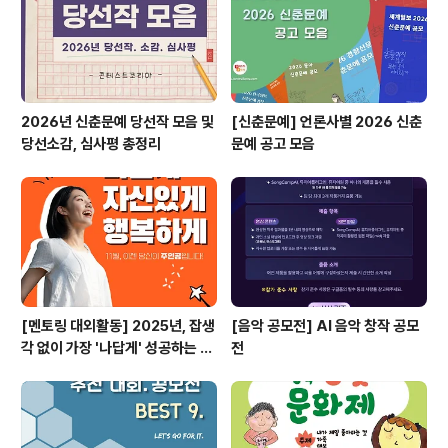
공) ◎ 주요 프로그램(안)- 발표 [피지 출신 한국 유학생,
대외경제..
2026년 신춘문예 당선작 모음 및
[신춘문예] 언론사별 2026 신춘
당선소감, 심사평 총정리
문예 공고 모음
[멘토링 대외활동] 2025년, 잡생
[음악 공모전] AI 음악 창작 공모
각 없이 가장 '나답게' 성공하는 법
전
ㅣ자기계발 명상캠프