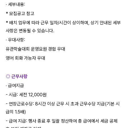
∙
세부내용
:
*
모집공고 참고
*
배치 업무에 따라 근무 일자
/
시간이 상이하며
,
상기 안내된 세부
사항은 변동될 수 있습니다
.
∙
우대사항
:
유관학술대회 운영요원 경험 우대
영어 회화 가능자 우대
◎ 근무사항
∙
급여지급
-
시급
:
세전
12,000
원
-
연장근로수당
: 8
시간 이상 근무 시 초과 근무수당 지급
(
기본 시
급의
1.5
배
)
-
급여 지급
:
행사 종료 후 일괄 정산하여 총 급여에서 세금 공제