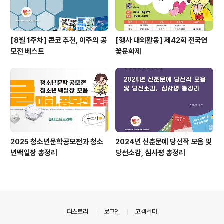
[8월 1주차] 콘코 추천, 이주의 공
[행사 대외활동] 제42회 전국연
모전 베스트
꽃문화제
2025 청소년문학공모전과 청소
2024년 신춘문예 당선작 모음 및
년백일장 총정리
당선소감, 심사평 총정리
의안내
티스토리
로그인
고객센터