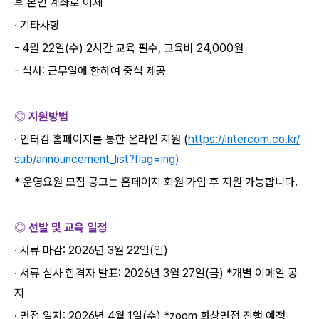
후 본인 계좌로 이체
∙
기타사항
- 4
월
22
일
(
수
) 2
시간 교육 필수
,
교육비
24,000
원
-
식사
:
근무일에 한하여 중식 제공
◎ 지원방법
∙
인터컴 홈페이지를 통한 온라인 지원
(
https://intercom.co.kr/
sub/announcement_list?flag=ing)
*
운영요원 모집 공고는 홈페이지 회원 가입 후 지원 가능합니다
.
◎ 선발 및 교육 일정
∙
서류 마감
: 2026
년
3
월
22
일
(
일
)
∙
서류 심사 합격자 발표
: 2026
년
3
월
27
일
(
금
) *
개별 이메일 공
지
∙
면접 일자
: 2026
년
4
월
1
일
(
수
) *zoom
화상면접 진행 예정