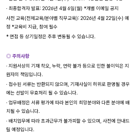
∙
최종합격자 발표
: 2026
년
4
월
6
일
(
월
) *
개별 이메일 공지
사전 교육
(
전체교육
/
분야별 직무교육
): 2026
년
4
월
22
일
(
수
)
예
정
*
교육비 지급
,
참여 필수
*
면접 등 상기일정은 추후 변동될 수 있습니다
.
◎ 주의사항
∙
지원서상의 기재 착오
,
누락
,
연락 불가 등으로 인한 불이익은 지
원자의 책임입니다
.
∙
접수된 서류는 반환되지 않으며
,
기재사실이 허위로 판명될 경우
에는 선발이 무효처리 될 수 있습니다
.
∙
업무배정은 서류 평가에 따라 본인의 희망분야와 다른 분야에 배
치될 수 있습니다
.
∙
배치업무에 따라 초과근무가 불가피할 수 있으며
,
사전에 안내드
릴 예정입니다
.