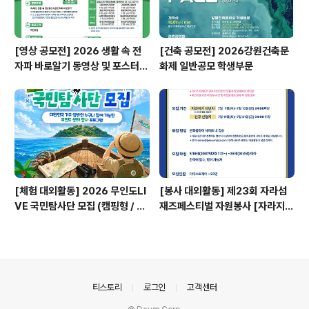
[영상 공모전] 2026 생활 속 전
[건축 공모전] 2026강원건축문
자파 바로알기 동영상 및 포스터
화제 일반공모 학생부문
공모전
[체험 대외활동] 2026 무인도LI
[봉사 대외활동] 제23회 자라섬
VE 국민탐사단 모집 (캠핑형 / 투
재즈페스티벌 자원봉사 [자라지
어형)
기]
의안내
티스토리
로그인
고객센터