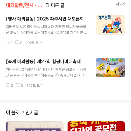
더보기
대외활동/전시 • 박람 • 행사 • 축제
의 다른 글
[행사 대외활동] 2025 파주시민 대토론회
글 내용
여러분의 많은 참여 바랍니다 ※ 더 자세한 정보가 궁금하
신 분들은 이미지를 클릭해주세요! ◎ 2025 파주시민 대
토론회, 300명 참가자 모집2025.7.3.(목) 오후2시 (예
1
0
2025. 5. 21.
정), 파주시민회관 대공연장 ◎ 모집기간2025.4.22.(화)
~ 2025.5.29.(목) ◎ 참가자격파주시민 누구나, 파주시
소재 학교 재학생 또는 직장 근무자 ◎ 문 의파주시청 (전
[축제 대외활동] 제27회 함평나비대축제
화) 031-940-4052 (이메일) sso0808@korea.kr
글 내용
◎ 담당자 TIP"2025 파주시민 대토론회" 300명 참가자
여러분의 많은 참여 바랍니다 ※ 더 자세한 정보가 궁금하
모집!100만 자족도시, 당신의 파주 이야기를 들려주세요.
신 분들은 이미지를 클릭해주세요! ◎ 축제명제 27회 함평
많은 분들의 관심과 참여를 바라며, 이상 콘코에서 소식 전
나비대축제 ◎ 주 제나비, 황금박쥐를 만나다. ◎ 기 간20
해 드렸습니다. ※ 내용이 더 궁금하시다면, 참가신청 알아
0
0
2025. 5. 1.
25. 4. 25.(금) ~ 5. 6.(화) / 12일간 ◎ 장 소함평엑스포
보기 >에서 확인하실 수 있습니다.※ 주..
공원 일원 ◎ 행사내용- 군민, 관광객이 축제장에서 쉼과
여유를 만끽할 수 있는 프로그램 운영- 즐길거리, 볼거리,
먹거리가 조화를 이루는 수익형 문화관광축제 개최 ◎ 주
최/주관함평군/(재)함평축제관광재단 ◎ 후 원문화체육관
이 블로그 인기글
광부, 농림축산식품부, 환경부, 전라남도, 한국곤충학회,
(사)한국응용곤충학회, 전라남도 교육청, 한국관광공사, 한
국도로공사, 한국철도공사 많은 분들의 관심과 참여를 바