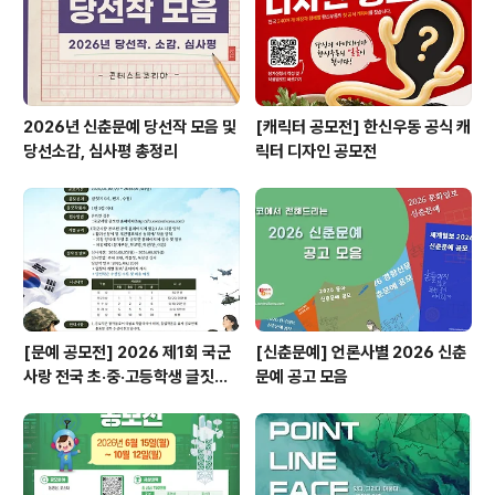
라며, 이상 콘코에서 소식 전해 드렸습니다. ※ 내용이 더 궁
금하시다면,..
2026년 신춘문예 당선작 모음 및
[캐릭터 공모전] 한신우동 공식 캐
당선소감, 심사평 총정리
릭터 디자인 공모전
[문예 공모전] 2026 제1회 국군
[신춘문예] 언론사별 2026 신춘
사랑 전국 초·중·고등학생 글짓기
문예 공고 모음
공모전