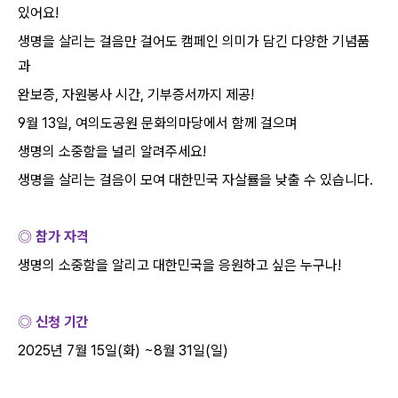
있어요
!
생명을 살리는 걸음만 걸어도 캠페인 의미가 담긴 다양한 기념품
과
완보증
,
자원봉사 시간
,
기부증서까지 제공
!
9
월
13
일
,
여의도공원 문화의마당에서 함께 걸으며
생명의 소중함을 널리 알려주세요
!
생명을 살리는 걸음이 모여 대한민국 자살률을 낮출 수 있습니다
.
◎ 참가 자격
생명의 소중함을 알리고 대한민국을 응원하고 싶은 누구나
!
◎ 신청 기간
2025
년
7
월
15
일
(
화
) ~8
월
31
일
(
일
)