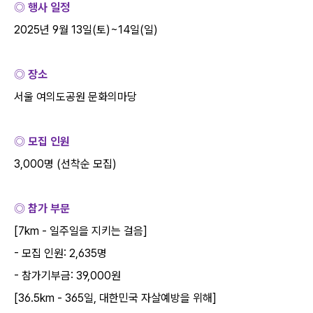
◎ 행사 일정
2025
년
9
월
13
일
(
토
)~14
일
(
일
)
◎ 장소
서울 여의도공원 문화의마당
◎ 모집 인원
3,000
명
(
선착순 모집
)
◎ 참가 부문
[7km -
일주일을 지키는 걸음
]
-
모집 인원
: 2,635
명
-
참가기부금
: 39,000
원
[36.5km - 365
일
,
대한민국 자살예방을 위해
]