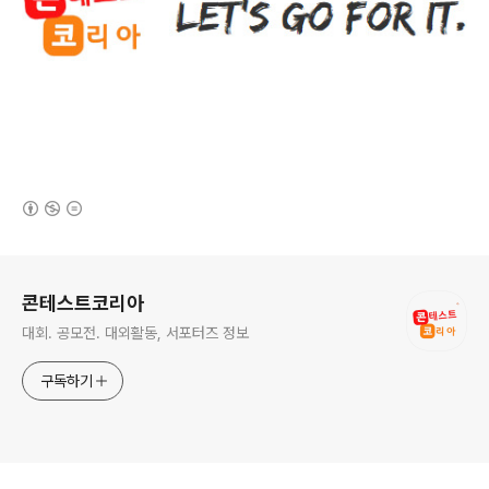
(새창열림)
로그 정보
콘테스트코리아
대회. 공모전. 대외활동, 서포터즈 정보
구독하기