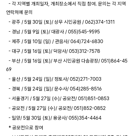
-
각 지역별 개최일자
,
개최장소에서 직접 참여
.
문의는 각 지역
연락처에 문의
-
광주
/ 5
월
30
일
(
토
)/
상무 시민공원
/ 062)374-1311
-
경남
/ 5
월
9
일
(
토
)/
대광사
/ 055)545-9595
-
제주
/ 5
월
10
일
(
일
) /
관음사
/ 064)724-6830
-
대구
/ 5
월
16
일
(
토
)/
덕암사
/ 053)312-7578
-
부산
/ 5
월
16
일
(
토
)/
부산 시민공원 다솜광장
/ 051)864-45
69
-
울산
/ 5
월
24
일
(
일
)/
정토사
/ 052)271-7003
-
경북
/ 5
월
24
일
(
일
)/
문수사
/ 054)285-8516
-
서울경기
/ 5
월
27
일
(
수
)/
공모전
/ 051)851-0853
-
공모전
/ 5
월
27
일
(
수
)/
공모전
/ 051)852-0852
-
밀양
/ 5
월
30
일
(
토
)/
용궁사
/ 055)354-4464
*
공모전으로 참여