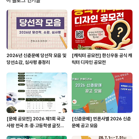
이 블로그 인기글
석하여 5개의 에피소드로 구성된 하나의 스토리형 공연을
완성합니다.- 공연은 다음과 같은 흐름으로 구성됩니다.-
프롤로그 – 5가지 에피소드 – 에필로그- 각 팀은 하나의 사
연(이야기)을 맡아 새로운 음악과 영상으로 표현하며 전체
공연은..
2026년 신춘문예 당선작 모음 및
[캐릭터 공모전] 한신우동 공식 캐
당선소감, 심사평 총정리
릭터 디자인 공모전
[문예 공모전] 2026 제1회 국군
[신춘문예] 언론사별 2026 신춘
사랑 전국 초·중·고등학생 글짓기
문예 공고 모음
공모전