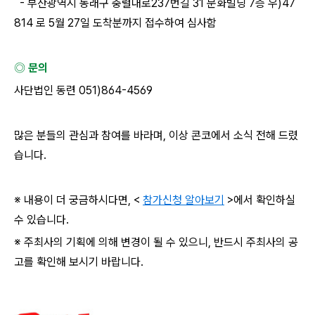
-
부산광역시 동래구 충렬대로
237
번길
31
문화빌딩
7
층 우
)47
814
로
5
월
27
일 도착분까지 접수하여 심사함
⠀
◎ 문의
사단법인 동련
051)864-4569
많은 분들의 관심과 참여를 바라며
,
이상 콘코에서 소식 전해 드렸
습니다
.
※ 내용이 더 궁금하시다면
, <
참가신청 알아보기
>
에서 확인하실
수 있습니다
.
※ 주최사의 기획에 의해 변경이 될 수 있으니
,
반드시 주최사의 공
고를 확인해 보시기 바랍니다
.