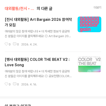
더보기
대외활동/전시 • 박람 • 행사 • 축제
의 다른 글
[전시 대외활동] Art Bargain 2026 참여작
가 모집
글 내용
여러분의 많은 참여 바랍니다 ※ 더 자세한 정보가 궁금하
신 분들은 이미지를 클릭해주세요! ◎ Art Bargain 202
6- 최적의 장소 : 유동 인구가 보장된 대형 쇼핑몰 내 전시
0
0
2026. 4. 24.
장- 소장 문턱 완화 : 10만 원~500만 원대 가격 설정으로
활발한 작품 거래 지향- 우수작가 특전 : 2026 베니스 비
엔날레 행사기간 내 현지 갤러리 그룹전 초대 ◎ 전시컨셉
[행사 대외활동] COLOR THE BEAT V2 :
일상에서 미술품을 감상하고 합리적인 구매가 이루어지는
아트페어 ◎ 전시장소서울 송파구 중대로 80, 2층 엠아트
Love Song
글 내용
센터(롯데마트 송파점) ◎ 전시기간1부 - 2026.6.17.(수)
여러분의 많은 참여 바랍니다 ※ 더 자세한 정보가 궁금하
–6.21(일), (5일간) / 2부 – 2026.6.23.(화)–6.27(토),
신 분들은 이미지를 클릭해주세요! ◎ 공모전명COLOR
(5일간) ◎ 부대행사- 미술품 서면 경매 방식 판매관 운영
THE BEAT V2 : Love Song ◎ 공모 주제- 제목 : 오,
1, 2부(50% 할인가 ..
0
0
2026. 4. 16.
사랑- 주제 : 당신이 가장 사랑했던 순간들 ◎ 공모 내용-
관객이 남긴 사랑의 순간들에 대한 이야기에서 출발하여
각 팀은 다음 요소를 자유롭게 해석합니다.- 사랑의 기억-
감정의 순간- 개인의 서사- 시간과 기억의 이미지- 이러한
이야기들을 음악, 영상, 미디어아트, 퍼포먼스 등으로 재해