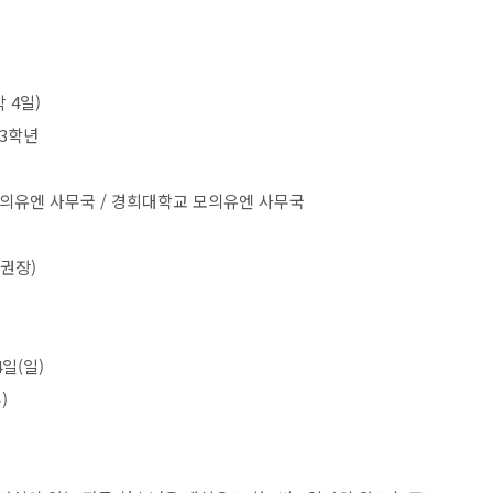
박
4
일
)
3
학년
의유엔 사무국
/
경희대학교 모의유엔 사무국
권장
)
4
일
(
일
)
수
)