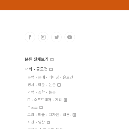
분류 전체보기
대회 • 공모전
문학 • 문예 • 네이밍 • 슬로건
경시 • 학문 • 논문
과학 • 공학 • 논문
IT • 소프트웨어 • 게임
스포츠
그림 • 미술 • 디자인 • 웹툰.
사진 • 영상