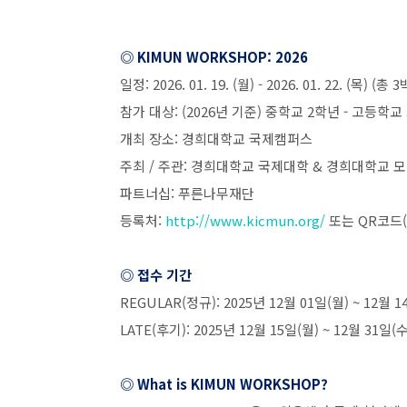
◎
KIMUN WORKSHOP: 2026
일정
: 2026. 01. 19. (
월
) - 2026. 01. 22. (
목
) (
총
3
참가 대상
: (2026
년 기준
)
중학교
2
학년
-
고등학교
개최 장소
:
경희대학교 국제캠퍼스
주최
/
주관
:
경희대학교 국제대학
&
경희대학교 모
파트너십
:
푸른나무재단
등록처
:
http://www.kicmun.org/
또는
QR
코드
(
◎ 접수 기간
REGULAR(
정규
): 2025
년
12
월
01
일
(
월
) ~ 12
월
1
LATE(
후기
): 2025
년
12
월
15
일
(
월
) ~ 12
월
31
일
(
◎
What is KIMUN WORKSHOP?