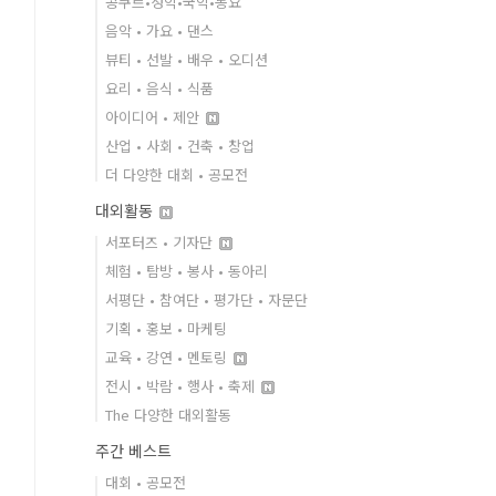
콩쿠르•성악•국악•동요
음악 • 가요 • 댄스
뷰티 • 선발 • 배우 • 오디션
요리 • 음식 • 식품
아이디어 • 제안
산업 • 사회 • 건축 • 창업
더 다양한 대회 • 공모전
대외활동
서포터즈 • 기자단
체험 • 탐방 • 봉사 • 동아리
서평단 • 참여단 • 평가단 • 자문단
기획 • 홍보 • 마케팅
교육 • 강연 • 멘토링
전시 • 박람 • 행사 • 축제
The 다양한 대외활동
주간 베스트
대회 • 공모전