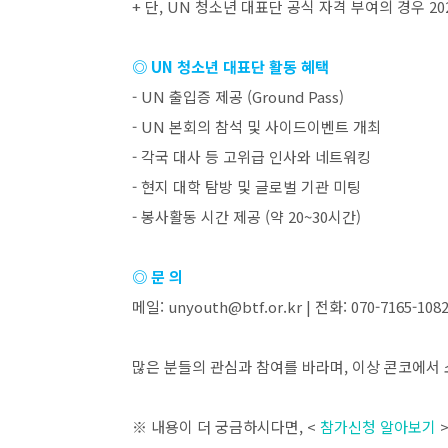
+
단
, UN
청소년 대표단 공식 자격 부여의 경우
20
◎
UN
청소년 대표단 활동 혜택
- UN
출입증 제공
(Ground Pass)
- UN
본회의 참석 및 사이드이벤트 개최
-
각국 대사 등 고위급 인사와 네트워킹
-
현지 대학 탐방 및 글로벌 기관 미팅
-
봉사활동 시간 제공
(
약
20~30
시간
)
◎ 문 의
메일
: unyouth@btf.or.kr |
전화
: 070-7165-108
많은 분들의 관심과 참여를 바라며
,
이상 콘코에서 
※ 내용이 더 궁금하시다면
, <
참가신청 알아보기