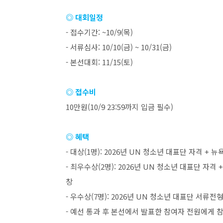
◎ 대회일정
-
접수기간
: ~10/9(
목
)
-
서류심사
: 10/10(
금
) ~ 10/31(
금
)
-
본선대회
: 11/15(
토
)
◎ 접수비
10
만원
(10/9 23:59
까지 입금 필수
)
◎ 혜택
-
대상
(1
명
): 2026
년
UN
청소년 대표단 자격
+
뉴욕
-
최우수상
(2
명
): 2026
년
UN
청소년 대표단 자격
창
-
우수상
(7
명
): 2026
년
UN
청소년 대표단 서류전형
-
예선 통과 후 본선에서 발표한 참여자 전원에게 