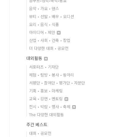
콩쿠르•성악•국악•동요
음악 • 가요 • 댄스
뷰티 • 선발 • 배우 • 오디션
요리 • 음식 • 식품
아이디어 • 제안
산업 • 사회 • 건축 • 창업
더 다양한 대회 • 공모전
대외활동
서포터즈 • 기자단
체험 • 탐방 • 봉사 • 동아리
서평단 • 참여단 • 평가단 • 자문단
기획 • 홍보 • 마케팅
교육 • 강연 • 멘토링
전시 • 박람 • 행사 • 축제
The 다양한 대외활동
주간 베스트
대회 • 공모전