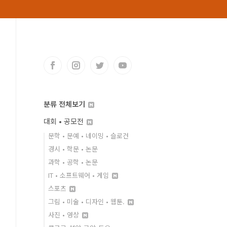
분류 전체보기
대회 • 공모전
문학 • 문예 • 네이밍 • 슬로건
경시 • 학문 • 논문
과학 • 공학 • 논문
IT • 소프트웨어 • 게임
스포츠
그림 • 미술 • 디자인 • 웹툰.
사진 • 영상