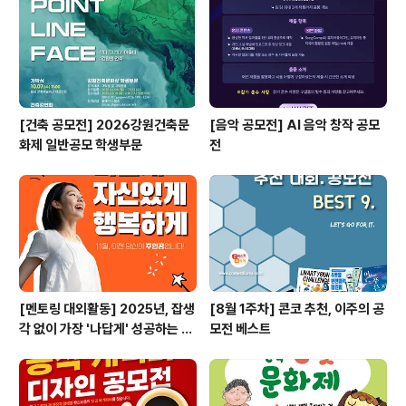
[건축 공모전] 2026강원건축문
[음악 공모전] AI 음악 창작 공모
화제 일반공모 학생부문
전
[멘토링 대외활동] 2025년, 잡생
[8월 1주차] 콘코 추천, 이주의 공
각 없이 가장 '나답게' 성공하는 법
모전 베스트
ㅣ자기계발 명상캠프