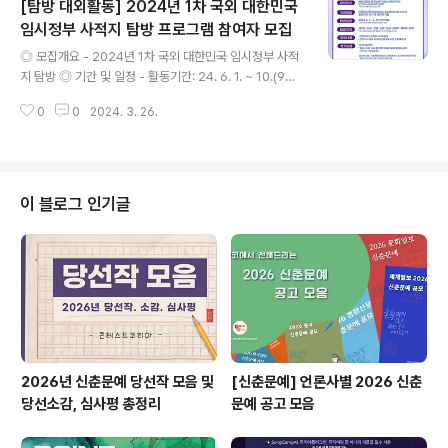
[탐방 대외활동] 2024년 1차 국외 대한민국
메일 접수 * 이메일 제목 [2024 노들섬 노들프랜즈 모집
신청_신청자명] * 접수처: hqcp4420@sfac.or.kr ◎
임시정부 사적지 탐방 프로그램 참여자 모집
글 내용
제공혜택 - 관람지원: 15시간 이상 활동 시 지정 내·외부 문
◎ 모집개요 - 2024년 1차 국외 대한민국 임시정부 사적
화예술프로그램 티켓 제공 - 기념품 제공: 활동복 및 활동
지 탐방 ◎ 기간 및 일정 - 활동기간: 24. 6. 1. ~ 10.(9박
기념품 지급 추후 우수활동자 선발 후 소정의 기념품 제공
10일) / 중국 ◎ 지원자격 - 해외여행에 결격사유가 없는
- 특강 제공: 문화예술 관련 교육..
0
0
2024. 3. 26.
대한민국인(만 19세~60세 이하) - 나이는 공고일 기준이
며, 출발일 기준 유효기간 6개월 이상 남은 여권 소지자에
한함 - 2023～24년 국가보훈부 및 대한민국임시정부기
념관, 독립기념관 국내외 탐방 참가자 및 대상자는 신청 불
가 ◎ 모집인원 - 총 00명 내외 - 임시정부 관련 연구자 0
이 블로그 인기글
명 내외 별도 선발 * 대한민국 임시정부 관련 전공 석사 재
학 이상 ◎ 활동내용 - 중국 지역에 산재한 대한민국 임시
정부 관련 사적지 방문 - 관련 지식 공유 및 유대감 형성을
위한 조별 활동 ◎ 접수방법 - 이메일을 통한 ..
2026년 신춘문예 당선작 모음 및
[신춘문예] 언론사별 2026 신춘
당선소감, 심사평 총정리
문예 공고 모음