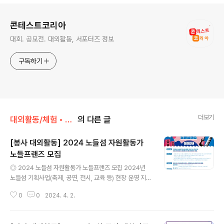
로그 정보
콘테스트코리아
대회. 공모전. 대외활동, 서포터즈 정보
구독하기
더보기
대외활동/체험 • 탐방 • 봉사 • 동아리
의 다른 글
[봉사 대외활동] 2024 노들섬 자원활동가
노들프랜즈 모집
글 내용
◎ 2024 노들섬 자원활동가 노들프랜즈 모집 2024년
노들섬 기획사업(축제, 공연, 전시, 교육 등) 현장 운영 지원
및 안내를 함께 할 자원활동가 모집 ◎ 참가자격 서울 거주
0
0
2024. 4. 2.
또는 서울 내 활동하고 있는 만 19세(2005년생)~만 35
세(1989년생) ◎ 접수기간 2024.03.21(목)~2024.0
4.04(목) 23:59 마감 ◎ 접수방법 접수 기간 내 하단 이