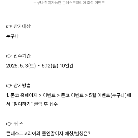
누구나 참여가능한 콘테스트코리아 초성 이벤트
👉
참가대상
누구나
👉
접수기간
2025. 5. 3(
토
) ~ 5.12(
월
) 10
일간
👉
참가방법
1.
콘코 홈페이지
>
이벤트
>
콘코 이벤트
> 5
월 이벤트
(
누구나
)
에
서
"
참여하기
"
클릭 후 접수
👉
퀴 즈
콘테스트코리아의 줄인말이자 애칭
/
별칭은
?