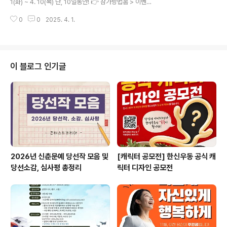
1(화) ~ 4. 10(목) 단, 10일동안! 👉 참가방법홈 > 이벤트
제 공모전 모음 정보힌트 : https://tinyurl.com/29s5xc
> 콘코 이벤트 > 하단 '참여하기' 클릭 후 접수 -👉 이벤트
ku 2. "공모전 분석"..
0
0
2025. 4. 1.
내용실제로 존재하지 않는 거짓말 같은 대회.공모전을만들
어 대회명과 설명을 적어 줘!(중복 참여 가능! 많이 참여할
수록 당첨 확률 UP!) 예시1)대회명: 외계 생명체와의 소통
방법 공모전설명: 외계 생명체와 소통하기 위한 언어, 기호,
또는 기술을 상상하여 제안합니다. 👉 발표일2025. 4. 1
이 블로그 인기글
8(금) 콘코 홈페이지에 공지⭐응모시 기입하신 휴대폰 번
호로 기프티콘 발송드립니다. 👉 상 품1위: 스타벅스 e카
드교환권 2만원권​(1명)2위: 스타벅스 아메리카노 Tall 기
프티콘(20명) 👉 주최.주관..
2026년 신춘문예 당선작 모음 및
[캐릭터 공모전] 한신우동 공식 캐
당선소감, 심사평 총정리
릭터 디자인 공모전