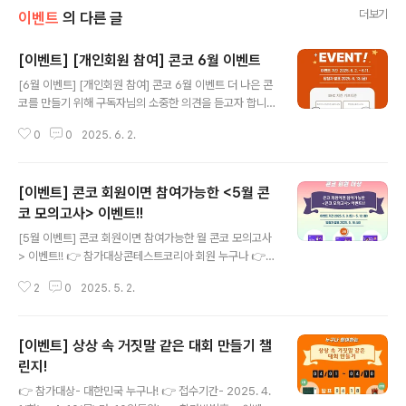
더보기
이벤트
의 다른 글
[이벤트] [개인회원 참여] 콘코 6월 이벤트
글 내용
[6월 이벤트] [개인회원 참여] 콘코 6월 이벤트 더 나은 콘
코를 만들기 위해 구독자님의 소중한 의견을 듣고자 합니
다. 콘테스트코리아 홈페이지를 사용하시면서 평상시에 개
0
0
2025. 6. 2.
선해야 할 사항이 조금이라도 있었다면 단 한가지도 좋고,
여러가지 개선할 사항을 알려 주세요. 회원님의 소중한 의
견을 마음담아 개선해 가고자 합니다. 1. 대 상: 콘테스트코
[이벤트] 콘코 회원이면 참여가능한 <5월 콘
리아 개인 회원 (신규 가입 후 참여 가능)2. 일 정: 2025.
6. 2.(월) ~ 6.11.(수)3. 방 법: 콘코 홈페이지 - 이벤트 - 콘
코 모의고사> 이벤트!!
글 내용
코이벤트 (하단 '참여하기' 클릭!)4. 발표일: 6.13.(금) 콘코
[5월 이벤트] 콘코 회원이면 참여가능한 월 콘코 모의고사
홈페이지에 공지5. 경 품: - BHC 치킨 후라이드+양념치
> 이벤트!! 👉 참가대상콘테스트코리아 회원 누구나 👉
킨+콜라1.25L 기프티콘 (2명) - BHC 치킨..
접수기간2025. 5. 3(토) ~ 5.12(월) 10일간​ 👉 참가방
2
0
2025. 5. 2.
법1. 콘코 홈페이지 로그인 > 이벤트 > 콘코 이벤트 > 5월
이벤트(회원대상)에서 "참여하기" 클릭 후 접수 2. [필수]
이벤트 페이지 하단 "참여완료" 댓글 남기면 끝.* 5월 누구
[이벤트] 상상 속 거짓말 같은 대회 만들기 챌
나 참여하는 이벤트와 함께 참여 가능합니다. 👉 퀴 즈1.
다음 중 "뉴스와정보" 카테고리에 게시된 내용이 아닌 것
린지!
글 내용
은?① 2025 신춘문예 경쟁률② 2025 웹소설 공모전 모
👉 참가대상- 대한민국 누구나! 👉 접수기간- 2025. 4.
음 정보③ 박람회/전시회 모음 정보④ 2025년 영상.영화