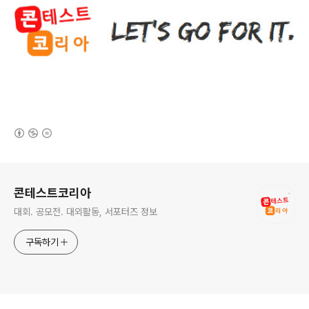
(새창열림)
로그 정보
콘테스트코리아
대회. 공모전. 대외활동, 서포터즈 정보
구독하기