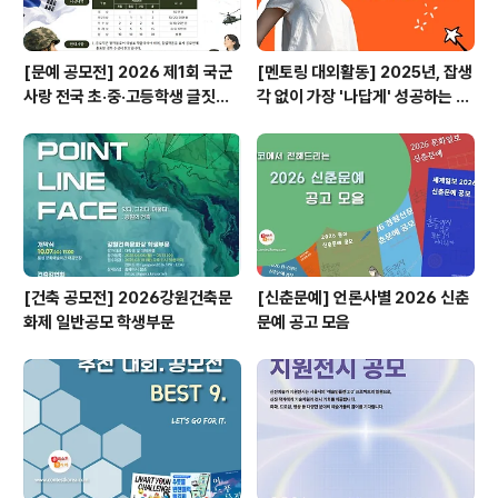
[문예 공모전] 2026 제1회 국군
[멘토링 대외활동] 2025년, 잡생
사랑 전국 초·중·고등학생 글짓기
각 없이 가장 '나답게' 성공하는 법
공모전
ㅣ자기계발 명상캠프
[건축 공모전] 2026강원건축문
[신춘문예] 언론사별 2026 신춘
화제 일반공모 학생부문
문예 공고 모음